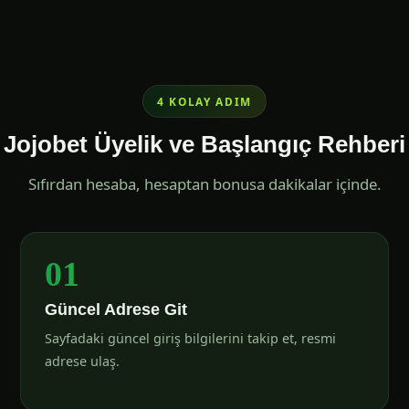
4 KOLAY ADIM
Jojobet Üyelik ve Başlangıç Rehberi
Sıfırdan hesaba, hesaptan bonusa dakikalar içinde.
01
Güncel Adrese Git
Sayfadaki güncel giriş bilgilerini takip et, resmi
adrese ulaş.