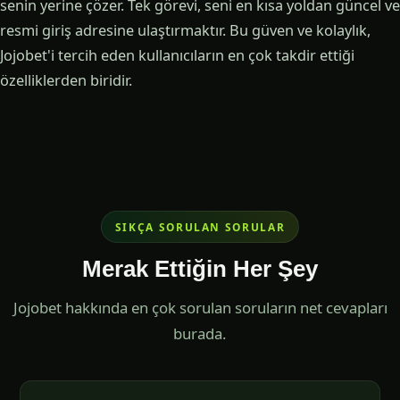
senin yerine çözer. Tek görevi, seni en kısa yoldan güncel ve
resmi giriş adresine ulaştırmaktır. Bu güven ve kolaylık,
Jojobet'i tercih eden kullanıcıların en çok takdir ettiği
özelliklerden biridir.
SIKÇA SORULAN SORULAR
Merak Ettiğin Her Şey
Jojobet hakkında en çok sorulan soruların net cevapları
burada.