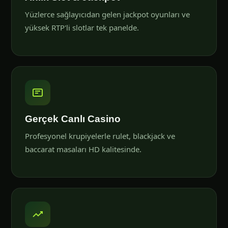
Yüzlerce sağlayıcıdan gelen jackpot oyunları ve
yüksek RTP'li slotlar tek panelde.
Gerçek Canlı Casino
Profesyonel krupiyelerle rulet, blackjack ve
baccarat masaları HD kalitesinde.