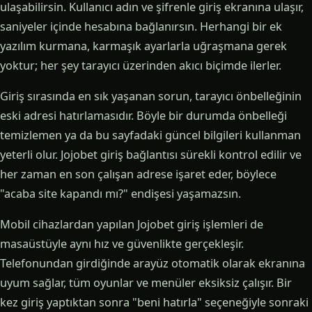
ulaşabilirsin. Kullanıcı adın ve şifrenle giriş ekranına ulaşır,
saniyeler içinde hesabına bağlanırsın. Herhangi bir ek
yazılım kurmana, karmaşık ayarlarla uğraşmana gerek
yoktur; her şey tarayıcı üzerinden akıcı biçimde ilerler.
Giriş sırasında en sık yaşanan sorun, tarayıcı önbelleğinin
eski adresi hatırlamasıdır. Böyle bir durumda önbelleği
temizlemen ya da bu sayfadaki güncel bilgileri kullanman
yeterli olur. Jojobet giriş bağlantısı sürekli kontrol edilir ve
her zaman en son çalışan adrese işaret eder, böylece
"acaba site kapandı mı?" endişesi yaşamazsın.
Mobil cihazlardan yapılan Jojobet giriş işlemleri de
masaüstüyle aynı hız ve güvenlikte gerçekleşir.
Telefonundan girdiğinde arayüz otomatik olarak ekranına
uyum sağlar, tüm oyunlar ve menüler eksiksiz çalışır. Bir
kez giriş yaptıktan sonra "beni hatırla" seçeneğiyle sonraki