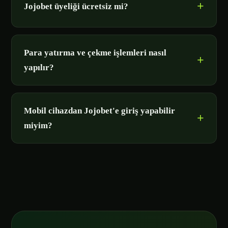
Jojobet üyeliği ücretsiz mi?
Para yatırma ve çekme işlemleri nasıl
yapılır?
Mobil cihazdan Jojobet'e giriş yapabilir
miyim?