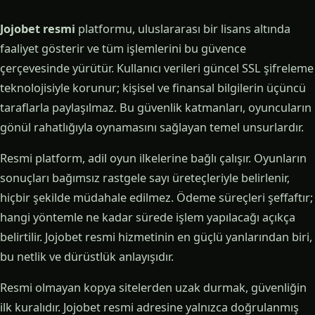
Jojobet resmi
platformu, uluslararası bir lisans altında
faaliyet gösterir ve tüm işlemlerini bu güvence
çerçevesinde yürütür. Kullanıcı verileri güncel SSL şifreleme
teknolojisiyle korunur; kişisel ve finansal bilgilerin üçüncü
taraflarla paylaşılmaz. Bu güvenlik katmanları, oyuncuların
gönül rahatlığıyla oynamasını sağlayan temel unsurlardır.
Resmi platform, adil oyun ilkelerine bağlı çalışır. Oyunların
sonuçları bağımsız rastgele sayı üreteçleriyle belirlenir,
hiçbir şekilde müdahale edilmez. Ödeme süreçleri şeffaftır;
hangi yöntemle ne kadar sürede işlem yapılacağı açıkça
belirtilir. Jojobet resmi hizmetinin en güçlü yanlarından biri,
bu netlik ve dürüstlük anlayışıdır.
Resmi olmayan kopya sitelerden uzak durmak, güvenliğin
ilk kuralıdır. Jojobet resmi adresine yalnızca doğrulanmış