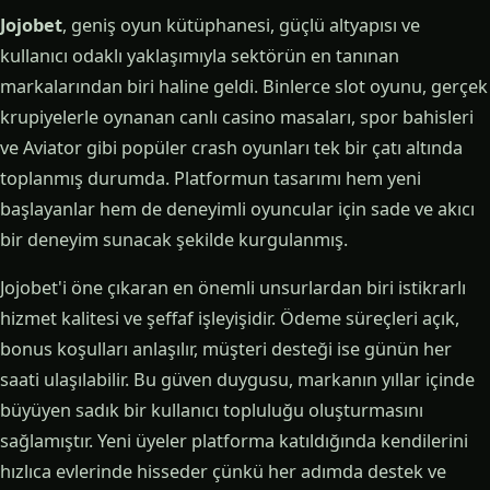
Jojobet
, geniş oyun kütüphanesi, güçlü altyapısı ve
kullanıcı odaklı yaklaşımıyla sektörün en tanınan
markalarından biri haline geldi. Binlerce slot oyunu, gerçek
krupiyelerle oynanan canlı casino masaları, spor bahisleri
ve Aviator gibi popüler crash oyunları tek bir çatı altında
toplanmış durumda. Platformun tasarımı hem yeni
başlayanlar hem de deneyimli oyuncular için sade ve akıcı
bir deneyim sunacak şekilde kurgulanmış.
Jojobet'i öne çıkaran en önemli unsurlardan biri istikrarlı
hizmet kalitesi ve şeffaf işleyişidir. Ödeme süreçleri açık,
bonus koşulları anlaşılır, müşteri desteği ise günün her
saati ulaşılabilir. Bu güven duygusu, markanın yıllar içinde
büyüyen sadık bir kullanıcı topluluğu oluşturmasını
sağlamıştır. Yeni üyeler platforma katıldığında kendilerini
hızlıca evlerinde hisseder çünkü her adımda destek ve