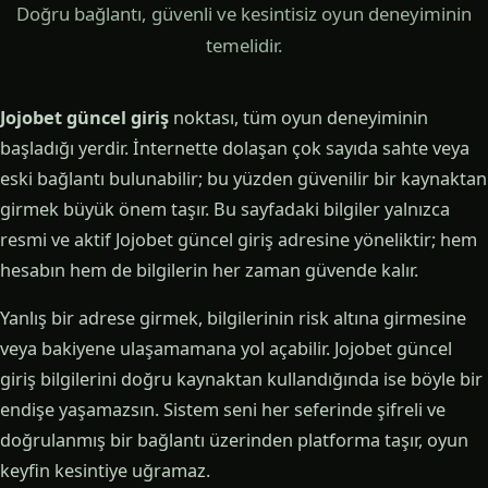
Doğru bağlantı, güvenli ve kesintisiz oyun deneyiminin
temelidir.
Jojobet güncel giriş
noktası, tüm oyun deneyiminin
başladığı yerdir. İnternette dolaşan çok sayıda sahte veya
eski bağlantı bulunabilir; bu yüzden güvenilir bir kaynaktan
girmek büyük önem taşır. Bu sayfadaki bilgiler yalnızca
resmi ve aktif Jojobet güncel giriş adresine yöneliktir; hem
hesabın hem de bilgilerin her zaman güvende kalır.
Yanlış bir adrese girmek, bilgilerinin risk altına girmesine
veya bakiyene ulaşamamana yol açabilir. Jojobet güncel
giriş bilgilerini doğru kaynaktan kullandığında ise böyle bir
endişe yaşamazsın. Sistem seni her seferinde şifreli ve
doğrulanmış bir bağlantı üzerinden platforma taşır, oyun
keyfin kesintiye uğramaz.