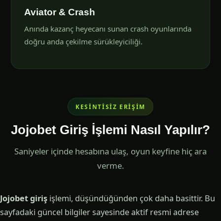
Aviator & Crash
Anında kazanç heyecanı sunan crash oyunlarında
doğru anda çekilme sürükleyiciliği.
KESINTISIZ ERIŞIM
Jojobet Giriş İşlemi Nasıl Yapılır?
Saniyeler içinde hesabına ulaş, oyun keyfine hiç ara
verme.
Jojobet giriş
işlemi, düşündüğünden çok daha basittir. Bu
sayfadaki güncel bilgiler sayesinde aktif resmi adrese