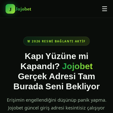
☰
Jojobet
J
🚨 2026 RESMI BAĞLANTI AKTIF
Kapı Yüzüne mi
Kapandı?
Jojobet
Gerçek Adresi Tam
Burada Seni Bekliyor
Erişimin engellendiğini düşünüp panik yapma.
Jojobet güncel giriş adresi kesintisiz çalışıyor