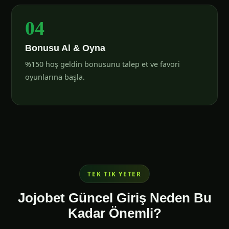
04
Bonusu Al & Oyna
%150 hoş geldin bonusunu talep et ve favori
oyunlarına başla.
TEK TIK YETER
Jojobet Güncel Giriş Neden Bu
Kadar Önemli?