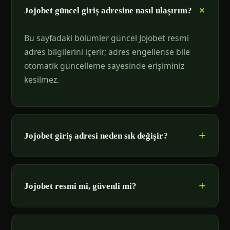
Jojobet güncel giriş adresine nasıl ulaşırım?
Bu sayfadaki bölümler güncel Jojobet resmi
adres bilgilerini içerir; adres engellense bile
otomatik güncelleme sayesinde erişiminiz
kesilmez.
Jojobet giriş adresi neden sık değişir?
Jojobet resmi mi, güvenli mi?