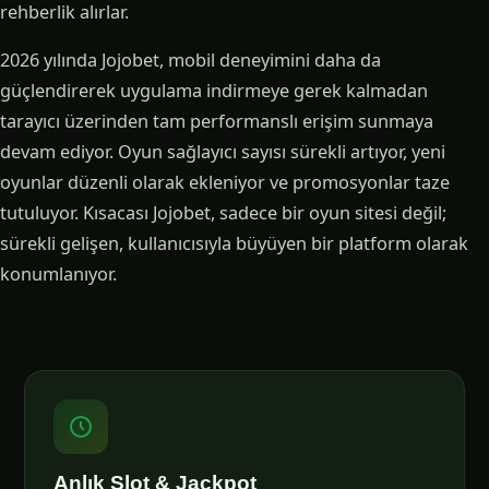
rehberlik alırlar.
2026 yılında Jojobet, mobil deneyimini daha da
güçlendirerek uygulama indirmeye gerek kalmadan
tarayıcı üzerinden tam performanslı erişim sunmaya
devam ediyor. Oyun sağlayıcı sayısı sürekli artıyor, yeni
oyunlar düzenli olarak ekleniyor ve promosyonlar taze
tutuluyor. Kısacası Jojobet, sadece bir oyun sitesi değil;
sürekli gelişen, kullanıcısıyla büyüyen bir platform olarak
konumlanıyor.
Anlık Slot & Jackpot