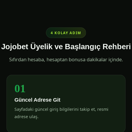
4 KOLAY ADIM
Jojobet Üyelik ve Başlangıç Rehberi
Sıfırdan hesaba, hesaptan bonusa dakikalar içinde.
01
Güncel Adrese Git
Sayfadaki güncel giriş bilgilerini takip et, resmi
adrese ulaş.