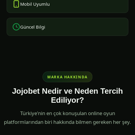
Mobil Uyumlu
Güncel Bilgi
MARKA HAKKINDA
Jojobet Nedir ve Neden Tercih
Ediliyor?
Türkiye'nin en çok konuşulan online oyun
platformlarından biri hakkında bilmen gereken her şey.