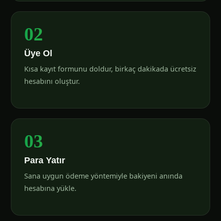
02
Üye Ol
Kısa kayıt formunu doldur, birkaç dakikada ücretsiz
hesabını oluştur.
03
Para Yatır
Sana uygun ödeme yöntemiyle bakiyeni anında
hesabına yükle.