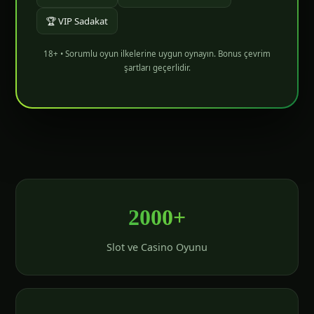
🏆 VIP Sadakat
18+ • Sorumlu oyun ilkelerine uygun oynayın. Bonus çevrim
şartları geçerlidir.
2000+
Slot ve Casino Oyunu