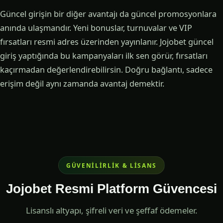
Güncel girişin bir diğer avantajı da güncel promosyonlara
anında ulaşmandır. Yeni bonuslar, turnuvalar ve VIP
fırsatları resmi adres üzerinden yayınlanır. Jojobet güncel
giriş yaptığında bu kampanyaları ilk sen görür, fırsatları
kaçırmadan değerlendirebilirsin. Doğru bağlantı, sadece
erişim değil aynı zamanda avantaj demektir.
GÜVENILIRLIK & LISANS
Jojobet Resmi Platform Güvencesi
Lisanslı altyapı, şifreli veri ve şeffaf ödemeler.