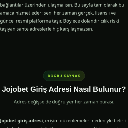
bağlantılar üzerinden ulaşmalısın. Bu sayfa tam olarak bu
amaca hizmet eder: seni her zaman gerçek, lisanslı ve
güncel resmi platforma taşır. Böylece dolandırıcılık riski
taşıyan sahte adreslerle hiç karşılaşmazsın.
DOĞRU KAYNAK
Jojobet Giriş Adresi Nasıl Bulunur?
Adres değişse de doğru yer her zaman burası.
Jojobet giriş adresi
, erişim düzenlemeleri nedeniyle belirli