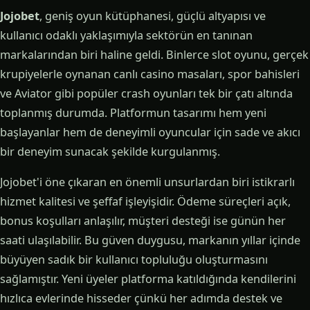
Jojobet
, geniş oyun kütüphanesi, güçlü altyapısı ve
kullanıcı odaklı yaklaşımıyla sektörün en tanınan
markalarından biri haline geldi. Binlerce slot oyunu, gerçek
krupiyelerle oynanan canlı casino masaları, spor bahisleri
ve Aviator gibi popüler crash oyunları tek bir çatı altında
toplanmış durumda. Platformun tasarımı hem yeni
başlayanlar hem de deneyimli oyuncular için sade ve akıcı
bir deneyim sunacak şekilde kurgulanmış.
Jojobet'i öne çıkaran en önemli unsurlardan biri istikrarlı
hizmet kalitesi ve şeffaf işleyişidir. Ödeme süreçleri açık,
bonus koşulları anlaşılır, müşteri desteği ise günün her
saati ulaşılabilir. Bu güven duygusu, markanın yıllar içinde
büyüyen sadık bir kullanıcı topluluğu oluşturmasını
sağlamıştır. Yeni üyeler platforma katıldığında kendilerini
hızlıca evlerinde hisseder çünkü her adımda destek ve