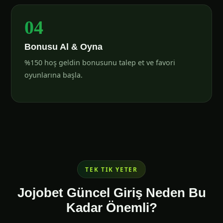
04
Bonusu Al & Oyna
%150 hoş geldin bonusunu talep et ve favori
oyunlarına başla.
TEK TIK YETER
Jojobet Güncel Giriş Neden Bu
Kadar Önemli?