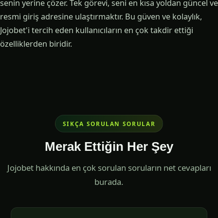
senin yerine çözer. Tek görevi, seni en kısa yoldan güncel ve
resmi giriş adresine ulaştırmaktır. Bu güven ve kolaylık,
Jojobet'i tercih eden kullanıcıların en çok takdir ettiği
özelliklerden biridir.
SIKÇA SORULAN SORULAR
Merak Ettiğin Her Şey
Jojobet hakkında en çok sorulan soruların net cevapları
burada.