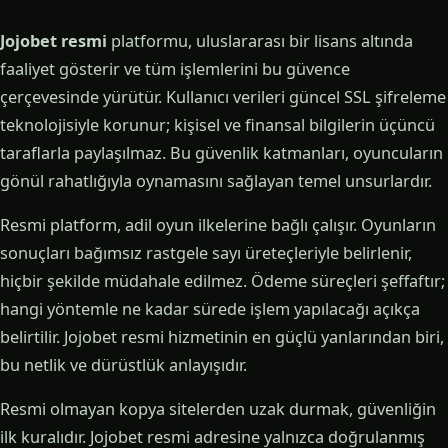
Jojobet resmi
platformu, uluslararası bir lisans altında
faaliyet gösterir ve tüm işlemlerini bu güvence
çerçevesinde yürütür. Kullanıcı verileri güncel SSL şifreleme
teknolojisiyle korunur; kişisel ve finansal bilgilerin üçüncü
taraflarla paylaşılmaz. Bu güvenlik katmanları, oyuncuların
gönül rahatlığıyla oynamasını sağlayan temel unsurlardır.
Resmi platform, adil oyun ilkelerine bağlı çalışır. Oyunların
sonuçları bağımsız rastgele sayı üreteçleriyle belirlenir,
hiçbir şekilde müdahale edilmez. Ödeme süreçleri şeffaftır;
hangi yöntemle ne kadar sürede işlem yapılacağı açıkça
belirtilir. Jojobet resmi hizmetinin en güçlü yanlarından biri,
bu netlik ve dürüstlük anlayışıdır.
Resmi olmayan kopya sitelerden uzak durmak, güvenliğin
ilk kuralıdır. Jojobet resmi adresine yalnızca doğrulanmış