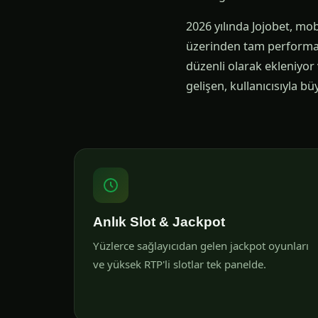
2026 yılında Jojobet, m
üzerinden tam performans
düzenli olarak ekleniyor 
gelişen, kullanıcısıyla 
Anlık Slot & Jackpot
Yüzlerce sağlayıcıdan gelen jackpot oyunları
ve yüksek RTP'li slotlar tek panelde.