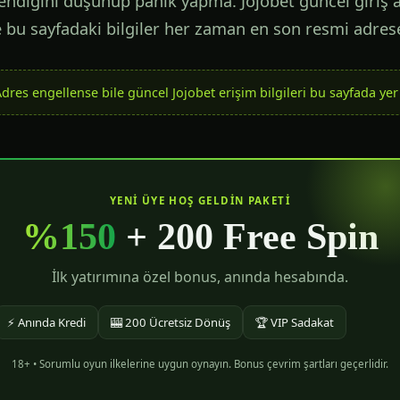
endiğini düşünüp panik yapma. Jojobet güncel giriş a
e bu sayfadaki bilgiler her zaman en son resmi adrese
dres engellense bile güncel Jojobet erişim bilgileri bu sayfada yer a
YENI ÜYE HOŞ GELDIN PAKETI
%150
+ 200 Free Spin
İlk yatırımına özel bonus, anında hesabında.
⚡ Anında Kredi
🎰 200 Ücretsiz Dönüş
🏆 VIP Sadakat
18+ • Sorumlu oyun ilkelerine uygun oynayın. Bonus çevrim şartları geçerlidir.