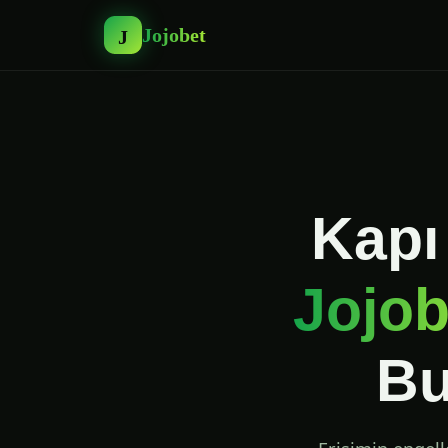
Jojobet
J
Kapı
Jojob
Bu