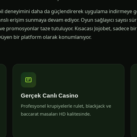
obil deneyimini daha da güçlendirerek uygulama indirmeye g
lı erişim sunmaya devam ediyor. Oyun sağlayıcı sayısı sürek
ve promosyonlar taze tutuluyor. Kısacası Jojobet, sadece bir 
büyüyen bir platform olarak konumlanıyor.
Gerçek Canlı Casino
Profesyonel krupiyelerle rulet, blackjack ve
baccarat masaları HD kalitesinde.