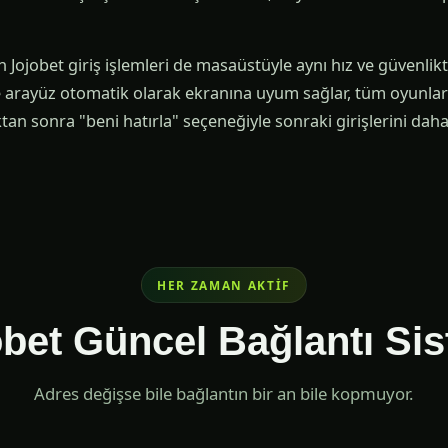
 Jojobet giriş işlemleri de masaüstüyle aynı hız ve güvenlikt
 arayüz otomatik olarak ekranına uyum sağlar, tüm oyunlar
tıktan sonra "beni hatırla" seçeneğiyle sonraki girişlerini daha
HER ZAMAN AKTIF
bet Güncel Bağlantı Si
Adres değişse bile bağlantın bir an bile kopmuyor.