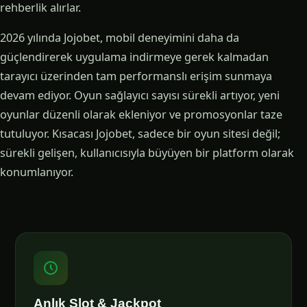
rehberlik alırlar.
2026 yılında Jojobet, mobil deneyimini daha da
güçlendirerek uygulama indirmeye gerek kalmadan
tarayıcı üzerinden tam performanslı erişim sunmaya
devam ediyor. Oyun sağlayıcı sayısı sürekli artıyor, yeni
oyunlar düzenli olarak ekleniyor ve promosyonlar taze
tutuluyor. Kısacası Jojobet, sadece bir oyun sitesi değil;
sürekli gelişen, kullanıcısıyla büyüyen bir platform olarak
konumlanıyor.
Anlık Slot & Jackpot