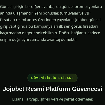
Güncel girişin bir diğer avantajı da güncel promosyonlara
anında ulaşmandır. Yeni bonuslar, turnuvalar ve VIP
fırsatları resmi adres üzerinden yayınlanır. Jojobet güncel
giriş yaptığında bu kampanyaları ilk sen görür, fırsatları
kaçırmadan değerlendirebilirsin. Doğru bağlantı, sadece
erişim değil aynı zamanda avantaj demektir.
GÜVENILIRLIK & LISANS
Jojobet Resmi Platform Güvencesi
Lisanslı altyapı, şifreli veri ve şeffaf ödemeler.