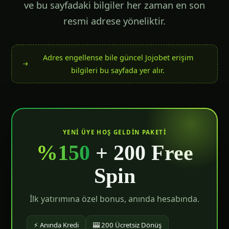
ve bu sayfadaki bilgiler her zaman en son
resmi adrese yöneliktir.
Adres engellense bile güncel Jojobet erişim
bilgileri bu sayfada yer alır.
YENI ÜYE HOŞ GELDIN PAKETI
%150
+ 200 Free
Spin
İlk yatırımına özel bonus, anında hesabında.
⚡ Anında Kredi
🎰 200 Ücretsiz Dönüş