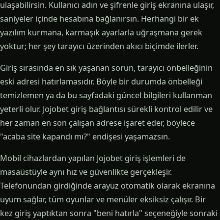
ulaşabilirsin. Kullanıcı adın ve şifrenle giriş ekranına ulaşır,
saniyeler içinde hesabına bağlanırsın. Herhangi bir ek
yazılım kurmana, karmaşık ayarlarla uğraşmana gerek
yoktur; her şey tarayıcı üzerinden akıcı biçimde ilerler.
Giriş sırasında en sık yaşanan sorun, tarayıcı önbelleğinin
eski adresi hatırlamasıdır. Böyle bir durumda önbelleği
temizlemen ya da bu sayfadaki güncel bilgileri kullanman
yeterli olur. Jojobet giriş bağlantısı sürekli kontrol edilir ve
her zaman en son çalışan adrese işaret eder, böylece
"acaba site kapandı mı?" endişesi yaşamazsın.
Mobil cihazlardan yapılan Jojobet giriş işlemleri de
masaüstüyle aynı hız ve güvenlikte gerçekleşir.
Telefonundan girdiğinde arayüz otomatik olarak ekranına
uyum sağlar, tüm oyunlar ve menüler eksiksiz çalışır. Bir
kez giriş yaptıktan sonra "beni hatırla" seçeneğiyle sonraki