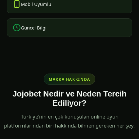
Mobil Uyumlu
Güncel Bilgi
MARKA HAKKINDA
Jojobet Nedir ve Neden Tercih
Ediliyor?
Türkiye'nin en çok konuşulan online oyun
platformlarından biri hakkında bilmen gereken her şey.