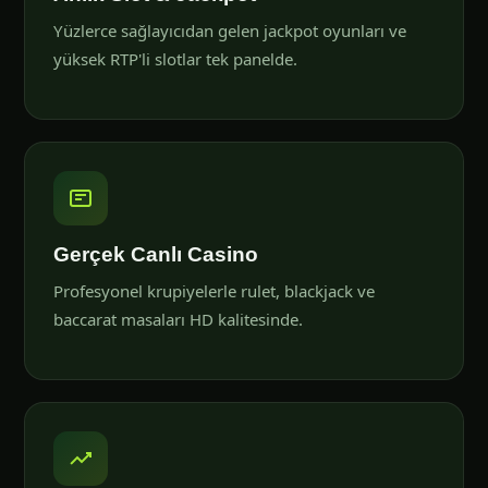
Yüzlerce sağlayıcıdan gelen jackpot oyunları ve
yüksek RTP'li slotlar tek panelde.
Gerçek Canlı Casino
Profesyonel krupiyelerle rulet, blackjack ve
baccarat masaları HD kalitesinde.