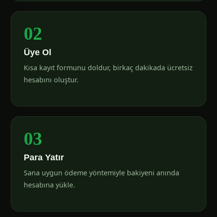
02
Üye Ol
Kısa kayıt formunu doldur, birkaç dakikada ücretsiz
hesabını oluştur.
03
Para Yatır
Sana uygun ödeme yöntemiyle bakiyeni anında
hesabına yükle.