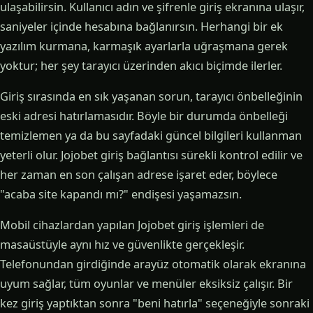
ulaşabilirsin. Kullanıcı adın ve şifrenle giriş ekranına ulaşır,
saniyeler içinde hesabına bağlanırsın. Herhangi bir ek
yazılım kurmana, karmaşık ayarlarla uğraşmana gerek
yoktur; her şey tarayıcı üzerinden akıcı biçimde ilerler.
Giriş sırasında en sık yaşanan sorun, tarayıcı önbelleğinin
eski adresi hatırlamasıdır. Böyle bir durumda önbelleği
temizlemen ya da bu sayfadaki güncel bilgileri kullanman
yeterli olur. Jojobet giriş bağlantısı sürekli kontrol edilir ve
her zaman en son çalışan adrese işaret eder, böylece
"acaba site kapandı mı?" endişesi yaşamazsın.
Mobil cihazlardan yapılan Jojobet giriş işlemleri de
masaüstüyle aynı hız ve güvenlikte gerçekleşir.
Telefonundan girdiğinde arayüz otomatik olarak ekranına
uyum sağlar, tüm oyunlar ve menüler eksiksiz çalışır. Bir
kez giriş yaptıktan sonra "beni hatırla" seçeneğiyle sonraki