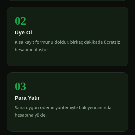
02
Üye Ol
Kısa kayıt formunu doldur, birkaç dakikada ücretsiz
hesabını oluştur.
03
Para Yatır
Sana uygun ödeme yöntemiyle bakiyeni anında
hesabına yükle.