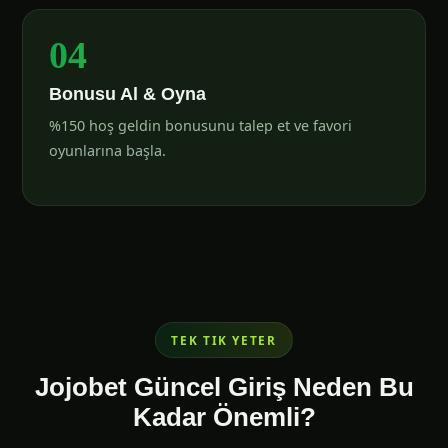
04
Bonusu Al & Oyna
%150 hoş geldin bonusunu talep et ve favori
oyunlarına başla.
TEK TIK YETER
Jojobet Güncel Giriş Neden Bu
Kadar Önemli?