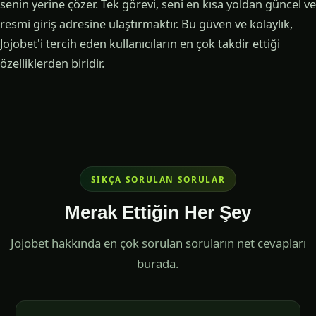
senin yerine çözer. Tek görevi, seni en kısa yoldan güncel ve
resmi giriş adresine ulaştırmaktır. Bu güven ve kolaylık,
Jojobet'i tercih eden kullanıcıların en çok takdir ettiği
özelliklerden biridir.
SIKÇA SORULAN SORULAR
Merak Ettiğin Her Şey
Jojobet hakkında en çok sorulan soruların net cevapları
burada.