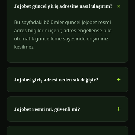
Jojobet güncel giriş adresine nasıl ulaşırım?
Bu sayfadaki bölümler güncel Jojobet resmi
adres bilgilerini içerir; adres engellense bile
otomatik güncelleme sayesinde erişiminiz
kesilmez.
Jojobet giriş adresi neden sık değişir?
Jojobet resmi mi, güvenli mi?