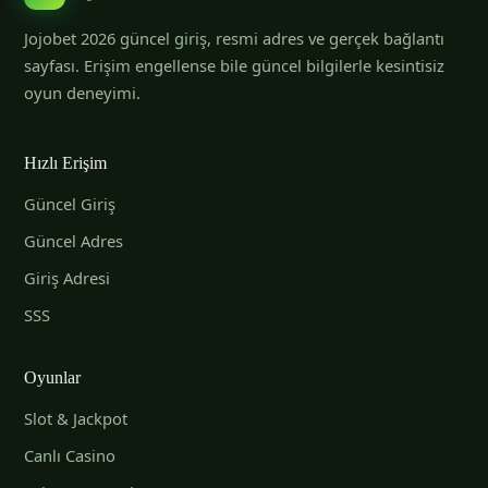
Jojobet 2026 güncel giriş, resmi adres ve gerçek bağlantı
sayfası. Erişim engellense bile güncel bilgilerle kesintisiz
oyun deneyimi.
Hızlı Erişim
Güncel Giriş
Güncel Adres
Giriş Adresi
SSS
Oyunlar
Slot & Jackpot
Canlı Casino