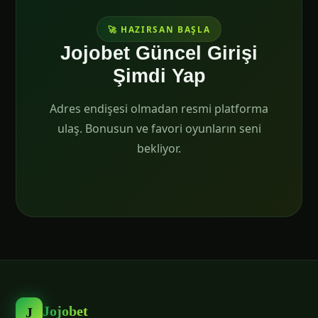
🚀 HAZIRSAN BAŞLA
Jojobet Güncel Girişi
Şimdi Yap
Adres endişesi olmadan resmi platforma
ulaş. Bonusun ve favori oyunların seni
bekliyor.
Jojobet
J