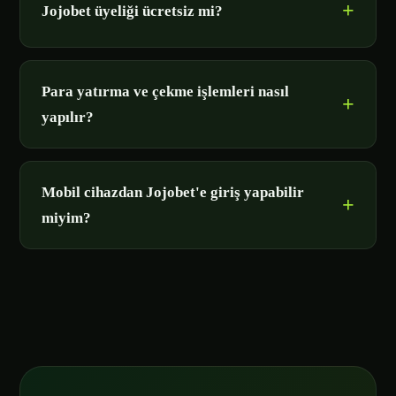
Jojobet üyeliği ücretsiz mi?
Para yatırma ve çekme işlemleri nasıl
yapılır?
Mobil cihazdan Jojobet'e giriş yapabilir
miyim?