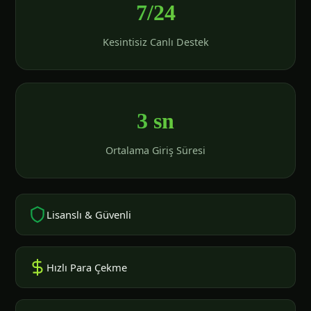
7/24
Kesintisiz Canlı Destek
3 sn
Ortalama Giriş Süresi
Lisanslı & Güvenli
Hızlı Para Çekme