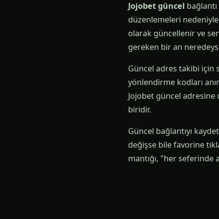
Jojobet güncel
bağlantı 
düzenlemeleri nedeniyle
olarak güncellenir ve se
gereken bir an neredeys
Güncel adres takibi için 
yönlendirme kodları anınd
Jojobet güncel adresine u
biridir.
Güncel bağlantıyı kaydetm
değişse bile favorine tık
mantığı, "her seferinde 