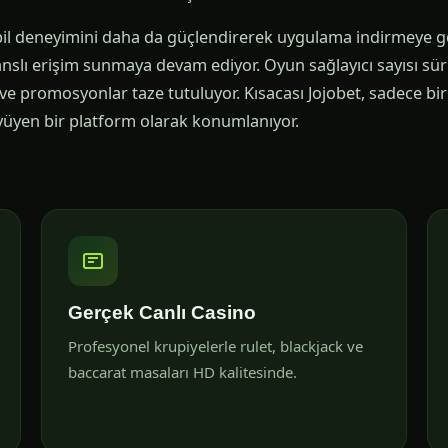
obil deneyimini daha da güçlendirerek uygulama indirmeye g
lı erişim sunmaya devam ediyor. Oyun sağlayıcı sayısı sürek
ve promosyonlar taze tutuluyor. Kısacası Jojobet, sadece bir 
büyüyen bir platform olarak konumlanıyor.
Gerçek Canlı Casino
Profesyonel krupiyelerle rulet, blackjack ve
baccarat masaları HD kalitesinde.