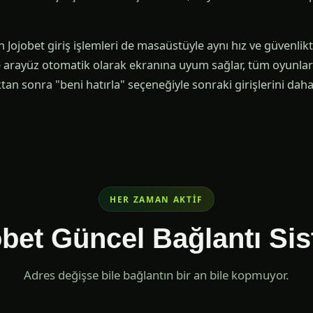
 Jojobet giriş işlemleri de masaüstüyle aynı hız ve güvenlikt
 arayüz otomatik olarak ekranına uyum sağlar, tüm oyunlar
tıktan sonra "beni hatırla" seçeneğiyle sonraki girişlerini daha
HER ZAMAN AKTIF
bet Güncel Bağlantı Si
Adres değişse bile bağlantın bir an bile kopmuyor.