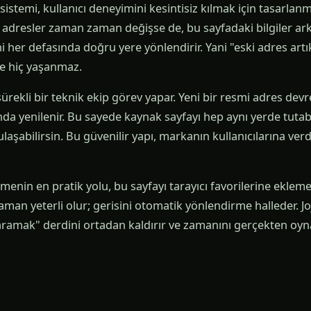
sistemi, kullanıcı deneyimini kesintisiz kılmak için tasarlanmı
 adresler zaman zaman değişse de, bu sayfadaki bilgiler ar
ni her defasında doğru yere yönlendirir. Yani "eski adres ar
e hiç yaşanmaz.
sürekli bir teknik ekip görev yapar. Yeni bir resmi adres devr
a yenilenir. Bu sayede kaynak sayfayı hep aynı yerde tutabili
laşabilirsin. Bu güvenilir yapı, markanın kullanıcılarına ve
enin en pratik yolu, bu sayfayı tarayıcı favorilerine ekleme
laman yeterli olur; gerisini otomatik yönlendirme halleder. J
aramak" derdini ortadan kaldırır ve zamanını gerçekten oyn