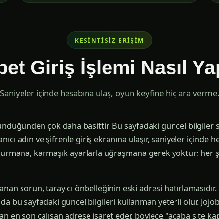
KESINTISIZ ERIŞIM
bet Giriş İşlemi Nasıl Yap
Saniyeler içinde hesabına ulaş, oyun keyfine hiç ara verme
ündüğünden çok daha basittir. Bu sayfadaki güncel bilgiler 
anıcı adın ve şifrenle giriş ekranına ulaşır, saniyeler içinde 
 kurmana, karmaşık ayarlarla uğraşmana gerek yoktur; her ş
şanan sorun, tarayıcı önbelleğinin eski adresi hatırlamasıdı
a bu sayfadaki güncel bilgileri kullanman yeterli olur. Jojobe
man en son çalışan adrese işaret eder, böylece "acaba site ka