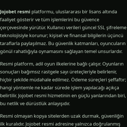
Jojobet resmi
platformu, uluslararası bir lisans altında
faaliyet gösterir ve tüm işlemlerini bu güvence
çerçevesinde yürütür. Kullanıcı verileri güncel SSL şifreleme
teknolojisiyle korunur; kişisel ve finansal bilgilerin üçüncü
taraflarla paylaşılmaz. Bu güvenlik katmanları, oyuncuların
gönül rahatlığıyla oynamasını sağlayan temel unsurlardır.
Resmi platform, adil oyun ilkelerine bağlı çalışır. Oyunların
sonuçları bağımsız rastgele sayı üreteçleriyle belirlenir,
hiçbir şekilde müdahale edilmez. Ödeme süreçleri şeffaftır;
hangi yöntemle ne kadar sürede işlem yapılacağı açıkça
belirtilir. Jojobet resmi hizmetinin en güçlü yanlarından biri,
bu netlik ve dürüstlük anlayışıdır.
Resmi olmayan kopya sitelerden uzak durmak, güvenliğin
ilk kuralıdır. Jojobet resmi adresine yalnızca doğrulanmış