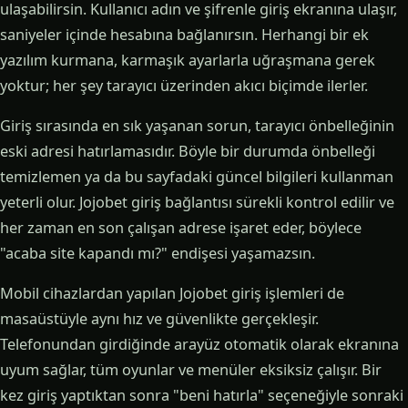
ulaşabilirsin. Kullanıcı adın ve şifrenle giriş ekranına ulaşır,
saniyeler içinde hesabına bağlanırsın. Herhangi bir ek
yazılım kurmana, karmaşık ayarlarla uğraşmana gerek
yoktur; her şey tarayıcı üzerinden akıcı biçimde ilerler.
Giriş sırasında en sık yaşanan sorun, tarayıcı önbelleğinin
eski adresi hatırlamasıdır. Böyle bir durumda önbelleği
temizlemen ya da bu sayfadaki güncel bilgileri kullanman
yeterli olur. Jojobet giriş bağlantısı sürekli kontrol edilir ve
her zaman en son çalışan adrese işaret eder, böylece
"acaba site kapandı mı?" endişesi yaşamazsın.
Mobil cihazlardan yapılan Jojobet giriş işlemleri de
masaüstüyle aynı hız ve güvenlikte gerçekleşir.
Telefonundan girdiğinde arayüz otomatik olarak ekranına
uyum sağlar, tüm oyunlar ve menüler eksiksiz çalışır. Bir
kez giriş yaptıktan sonra "beni hatırla" seçeneğiyle sonraki