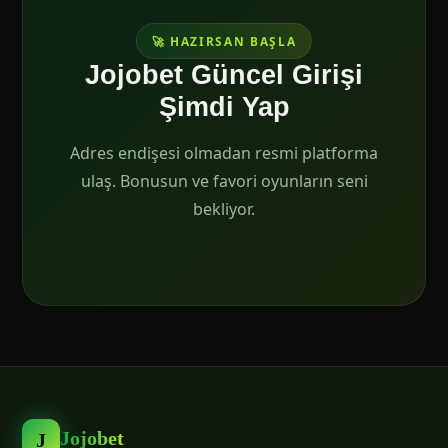
🚀 HAZIRSAN BAŞLA
Jojobet Güncel Girişi
Şimdi Yap
Adres endişesi olmadan resmi platforma
ulaş. Bonusun ve favori oyunların seni
bekliyor.
Jojobet
J