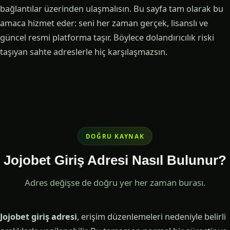
bağlantılar üzerinden ulaşmalısın. Bu sayfa tam olarak bu
amaca hizmet eder: seni her zaman gerçek, lisanslı ve
güncel resmi platforma taşır. Böylece dolandırıcılık riski
taşıyan sahte adreslerle hiç karşılaşmazsın.
DOĞRU KAYNAK
Jojobet Giriş Adresi Nasıl Bulunur?
Adres değişse de doğru yer her zaman burası.
Jojobet giriş adresi
, erişim düzenlemeleri nedeniyle belirli