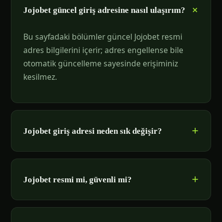
Jojobet güncel giriş adresine nasıl ulaşırım?
Bu sayfadaki bölümler güncel Jojobet resmi
adres bilgilerini içerir; adres engellense bile
otomatik güncelleme sayesinde erişiminiz
kesilmez.
Jojobet giriş adresi neden sık değişir?
Jojobet resmi mi, güvenli mi?