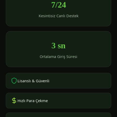
7/24
Kesintisiz Canlı Destek
3 sn
Ortalama Giriş Süresi
Lisanslı & Güvenli
Hızlı Para Çekme