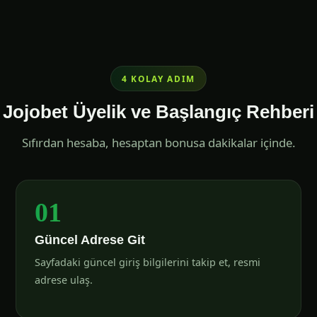
4 KOLAY ADIM
Jojobet Üyelik ve Başlangıç Rehberi
Sıfırdan hesaba, hesaptan bonusa dakikalar içinde.
01
Güncel Adrese Git
Sayfadaki güncel giriş bilgilerini takip et, resmi
adrese ulaş.