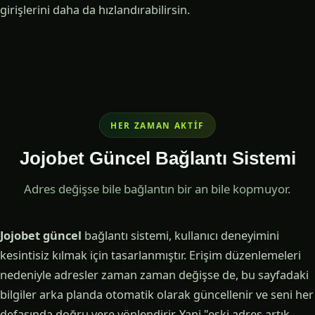
girişlerini daha da hızlandırabilirsin.
HER ZAMAN AKTIF
Jojobet Güncel Bağlantı Sistemi
Adres değişse bile bağlantın bir an bile kopmuyor.
Jojobet güncel
bağlantı sistemi, kullanıcı deneyimini
kesintisiz kılmak için tasarlanmıştır. Erişim düzenlemeleri
nedeniyle adresler zaman zaman değişse de, bu sayfadaki
bilgiler arka planda otomatik olarak güncellenir ve seni her
defasında doğru yere yönlendirir. Yani "eski adres artık