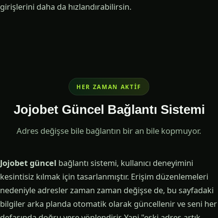
girişlerini daha da hızlandırabilirsin.
HER ZAMAN AKTIF
Jojobet Güncel Bağlantı Sistemi
Adres değişse bile bağlantın bir an bile kopmuyor.
Jojobet güncel
bağlantı sistemi, kullanıcı deneyimini
kesintisiz kılmak için tasarlanmıştır. Erişim düzenlemeleri
nedeniyle adresler zaman zaman değişse de, bu sayfadaki
bilgiler arka planda otomatik olarak güncellenir ve seni her
defasında doğru yere yönlendirir. Yani "eski adres artık