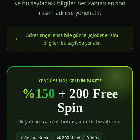
ve bu sayfadaki bilgiler her zaman en son
resmi adrese yöneliktir.
Adres engellense bile güncel Jojobet erişim
bilgileri bu sayfada yer alır.
YENI ÜYE HOŞ GELDIN PAKETI
%150
+ 200 Free
Spin
İlk yatırımına özel bonus, anında hesabında.
⚡ Anında Kredi
🎰 200 Ücretsiz Dönüş