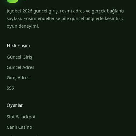
Jojobet 2026 güncel giriş, resmi adres ve gerçek bağlantı
sayfası. Erişim engellense bile güncel bilgilerle kesintisiz
oyun deneyimi.
Hızlı Erişim
Güncel Giriş
Güncel Adres
Giriş Adresi
SSS
Oyunlar
Slot & Jackpot
Canlı Casino