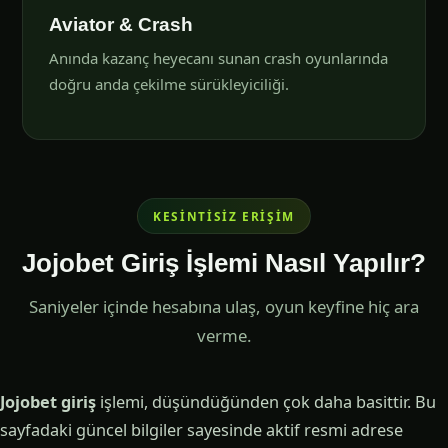
Aviator & Crash
Anında kazanç heyecanı sunan crash oyunlarında
doğru anda çekilme sürükleyiciliği.
KESINTISIZ ERIŞIM
Jojobet Giriş İşlemi Nasıl Yapılır?
Saniyeler içinde hesabına ulaş, oyun keyfine hiç ara
verme.
Jojobet giriş
işlemi, düşündüğünden çok daha basittir. Bu
sayfadaki güncel bilgiler sayesinde aktif resmi adrese