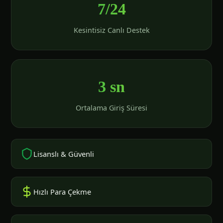
7/24
Kesintisiz Canlı Destek
3 sn
Ortalama Giriş Süresi
Lisanslı & Güvenli
Hızlı Para Çekme