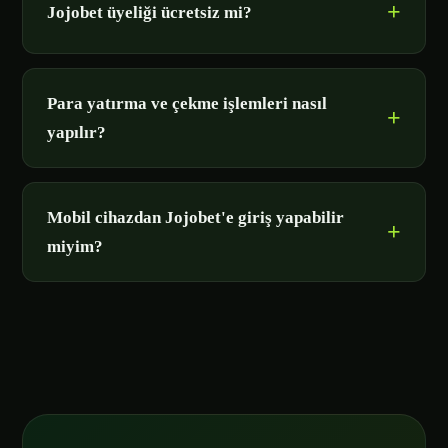
Jojobet üyeliği ücretsiz mi?
Para yatırma ve çekme işlemleri nasıl
yapılır?
Mobil cihazdan Jojobet'e giriş yapabilir
miyim?