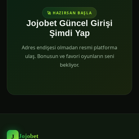
🚀 HAZIRSAN BAŞLA
Jojobet Güncel Girişi
Şimdi Yap
Adres endişesi olmadan resmi platforma
ulaş. Bonusun ve favori oyunların seni
bekliyor.
Jojobet
J