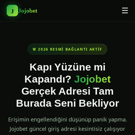
☰
Jojobet
J
🚨 2026 RESMI BAĞLANTI AKTIF
Kapı Yüzüne mi
Kapandı?
Jojobet
Gerçek Adresi Tam
Burada Seni Bekliyor
Erişimin engellendiğini düşünüp panik yapma.
Jojobet güncel giriş adresi kesintisiz çalışıyor