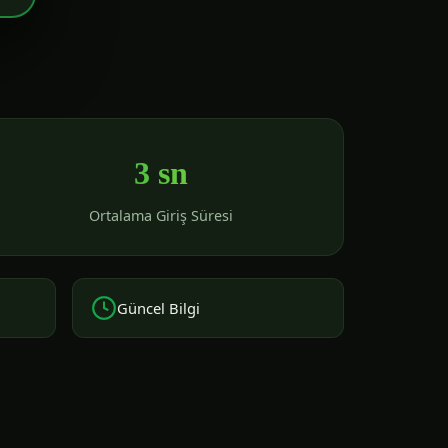
3 sn
Ortalama Giriş Süresi
Güncel Bilgi