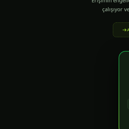
Erişimin engell
çalışıyor v
A