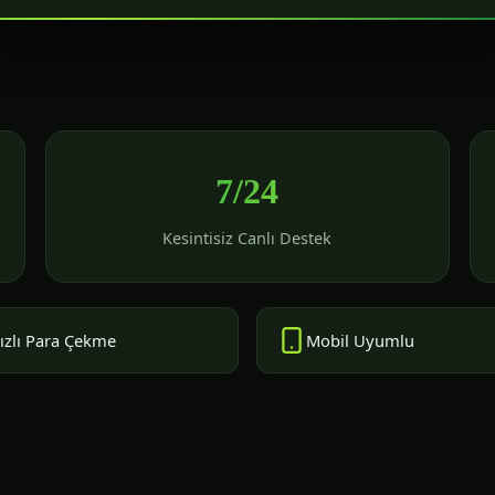
7/24
Kesintisiz Canlı Destek
ızlı Para Çekme
Mobil Uyumlu