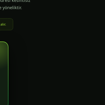
dresi kesintisiz
 yöneliktir.
lır.