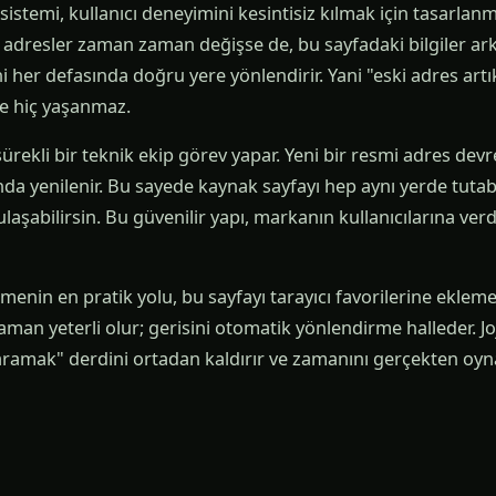
sistemi, kullanıcı deneyimini kesintisiz kılmak için tasarlanmı
 adresler zaman zaman değişse de, bu sayfadaki bilgiler ar
ni her defasında doğru yere yönlendirir. Yani "eski adres ar
e hiç yaşanmaz.
sürekli bir teknik ekip görev yapar. Yeni bir resmi adres devr
a yenilenir. Bu sayede kaynak sayfayı hep aynı yerde tutabili
laşabilirsin. Bu güvenilir yapı, markanın kullanıcılarına ve
enin en pratik yolu, bu sayfayı tarayıcı favorilerine ekleme
laman yeterli olur; gerisini otomatik yönlendirme halleder. J
aramak" derdini ortadan kaldırır ve zamanını gerçekten oyn