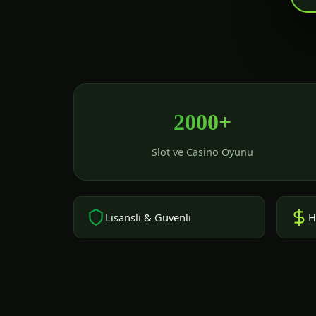
2000+
Slot ve Casino Oyunu
Lisanslı & Güvenli
H