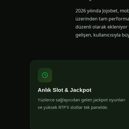
2026 yılında Jojobet, m
üzerinden tam performans
düzenli olarak ekleniyor 
gelişen, kullanıcısıyla 
Anlık Slot & Jackpot
Yüzlerce sağlayıcıdan gelen jackpot oyunları
ve yüksek RTP'li slotlar tek panelde.