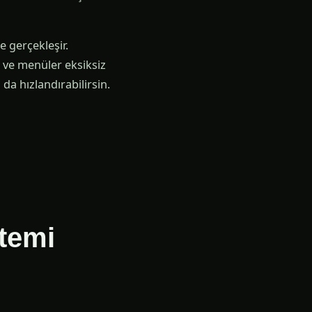
e gerçekleşir.
 ve menüler eksiksiz
 da hızlandırabilirsin.
stemi