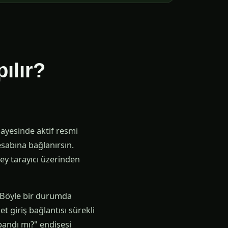
ılır?
.
sayesinde aktif resmi
hesabına bağlanırsın.
ey tarayıcı üzerinden
r. Böyle bir durumda
t giriş bağlantısı sürekli
pandı mı?" endişesi