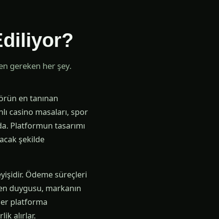
diliyor?
en gereken her şey.
ktörün en tanınan
nlı casino masaları, spor
mda. Platformun tasarımı
acak şekilde
eyişidir. Ödeme süreçleri
güven duygusu, markanın
eler platforma
ik alırlar.