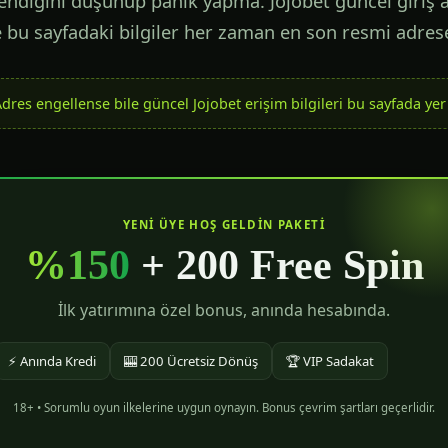
endiğini düşünüp panik yapma. Jojobet güncel giriş a
e bu sayfadaki bilgiler her zaman en son resmi adrese
dres engellense bile güncel Jojobet erişim bilgileri bu sayfada yer a
YENI ÜYE HOŞ GELDIN PAKETI
%150
+ 200 Free Spin
İlk yatırımına özel bonus, anında hesabında.
⚡ Anında Kredi
🎰 200 Ücretsiz Dönüş
🏆 VIP Sadakat
18+ • Sorumlu oyun ilkelerine uygun oynayın. Bonus çevrim şartları geçerlidir.