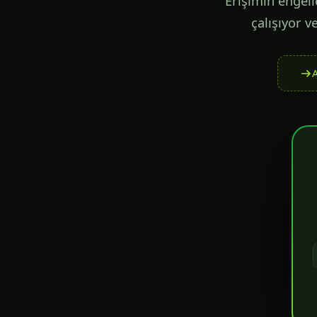
Erişimin engell
çalışıyor v
A