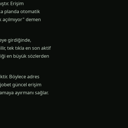
ştır. Erişim
ka planda otomatik
tık açılmıyor" demen
eye girdiğinde,
r, tek tıkla en son aktif
rdiği en büyük sözlerden
ktir. Böylece adres
ojobet güncel erişim
amaya ayırmanı sağlar.