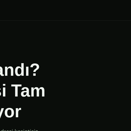
andı?
i Tam
yor