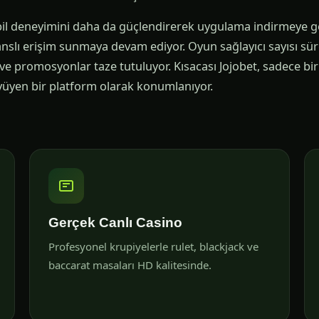
obil deneyimini daha da güçlendirerek uygulama indirmeye g
lı erişim sunmaya devam ediyor. Oyun sağlayıcı sayısı sürek
ve promosyonlar taze tutuluyor. Kısacası Jojobet, sadece bir 
büyüyen bir platform olarak konumlanıyor.
Gerçek Canlı Casino
Profesyonel krupiyelerle rulet, blackjack ve
baccarat masaları HD kalitesinde.