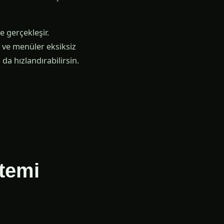
e gerçekleşir.
 ve menüler eksiksiz
 da hızlandırabilirsin.
stemi