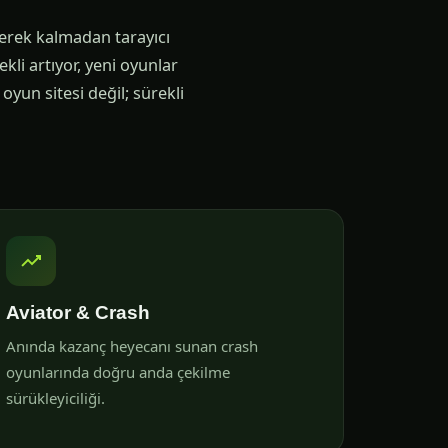
erek kalmadan tarayıcı
li artıyor, yeni oyunlar
oyun sitesi değil; sürekli
Aviator & Crash
Anında kazanç heyecanı sunan crash
oyunlarında doğru anda çekilme
sürükleyiciliği.