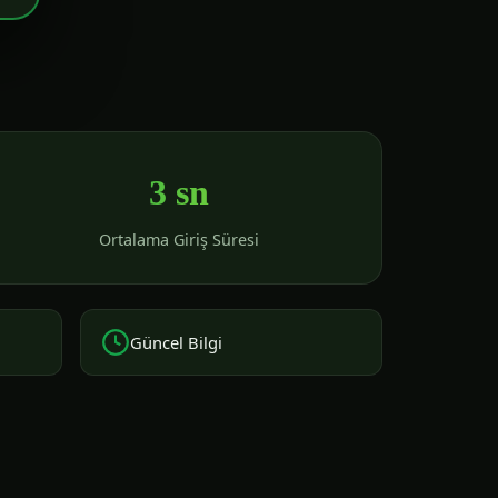
3 sn
Ortalama Giriş Süresi
Güncel Bilgi