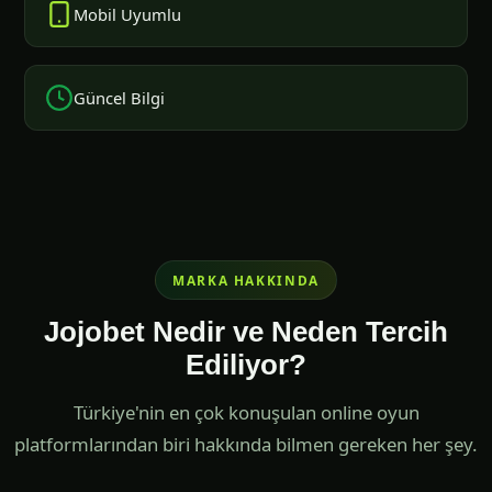
Mobil Uyumlu
Güncel Bilgi
MARKA HAKKINDA
Jojobet Nedir ve Neden Tercih
Ediliyor?
Türkiye'nin en çok konuşulan online oyun
platformlarından biri hakkında bilmen gereken her şey.