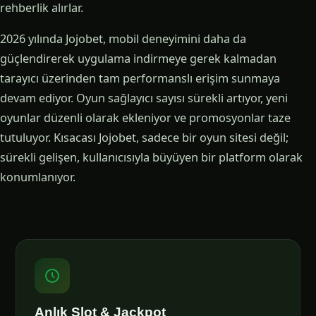
rehberlik alırlar.
2026 yılında Jojobet, mobil deneyimini daha da
güçlendirerek uygulama indirmeye gerek kalmadan
tarayıcı üzerinden tam performanslı erişim sunmaya
devam ediyor. Oyun sağlayıcı sayısı sürekli artıyor, yeni
oyunlar düzenli olarak ekleniyor ve promosyonlar taze
tutuluyor. Kısacası Jojobet, sadece bir oyun sitesi değil;
sürekli gelişen, kullanıcısıyla büyüyen bir platform olarak
konumlanıyor.
Anlık Slot & Jackpot