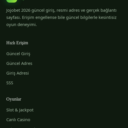
Jojobet 2026 güncel giriş, resmi adres ve gerçek bağlantı
sayfası. Erişim engellense bile güncel bilgilerle kesintisiz
oyun deneyimi.
Hızlı Erişim
Güncel Giriş
Güncel Adres
Giriş Adresi
SSS
Oyunlar
Slot & Jackpot
Canlı Casino