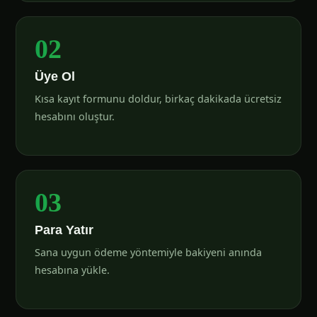
02
Üye Ol
Kısa kayıt formunu doldur, birkaç dakikada ücretsiz
hesabını oluştur.
03
Para Yatır
Sana uygun ödeme yöntemiyle bakiyeni anında
hesabına yükle.