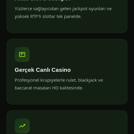
Yüzlerce sağlayıcıdan gelen jackpot oyunları ve
yüksek RTP'li slotlar tek panelde.
Gerçek Canlı Casino
Profesyonel krupiyelerle rulet, blackjack ve
baccarat masaları HD kalitesinde.