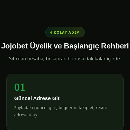
4 KOLAY ADIM
Jojobet Üyelik ve Başlangıç Rehberi
Sıfırdan hesaba, hesaptan bonusa dakikalar içinde.
01
Güncel Adrese Git
Sayfadaki güncel giriş bilgilerini takip et, resmi
adrese ulaş.