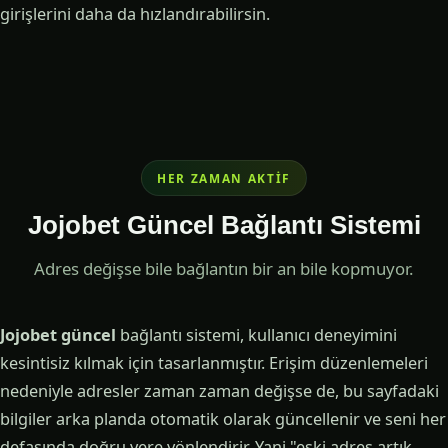
girişlerini daha da hızlandırabilirsin.
HER ZAMAN AKTIF
Jojobet Güncel Bağlantı Sistemi
Adres değişse bile bağlantın bir an bile kopmuyor.
Jojobet güncel
bağlantı sistemi, kullanıcı deneyimini
kesintisiz kılmak için tasarlanmıştır. Erişim düzenlemeleri
nedeniyle adresler zaman zaman değişse de, bu sayfadaki
bilgiler arka planda otomatik olarak güncellenir ve seni her
defasında doğru yere yönlendirir. Yani "eski adres artık