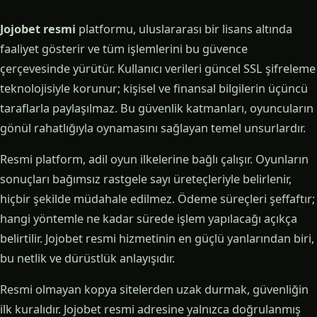
Jojobet resmi
platformu, uluslararası bir lisans altında
faaliyet gösterir ve tüm işlemlerini bu güvence
çerçevesinde yürütür. Kullanıcı verileri güncel SSL şifreleme
teknolojisiyle korunur; kişisel ve finansal bilgilerin üçüncü
taraflarla paylaşılmaz. Bu güvenlik katmanları, oyuncuların
gönül rahatlığıyla oynamasını sağlayan temel unsurlardır.
Resmi platform, adil oyun ilkelerine bağlı çalışır. Oyunların
sonuçları bağımsız rastgele sayı üreteçleriyle belirlenir,
hiçbir şekilde müdahale edilmez. Ödeme süreçleri şeffaftır;
hangi yöntemle ne kadar sürede işlem yapılacağı açıkça
belirtilir. Jojobet resmi hizmetinin en güçlü yanlarından biri,
bu netlik ve dürüstlük anlayışıdır.
Resmi olmayan kopya sitelerden uzak durmak, güvenliğin
ilk kuralıdır. Jojobet resmi adresine yalnızca doğrulanmış