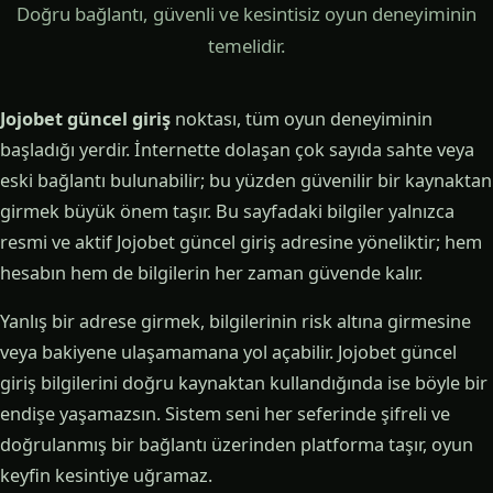
Doğru bağlantı, güvenli ve kesintisiz oyun deneyiminin
temelidir.
Jojobet güncel giriş
noktası, tüm oyun deneyiminin
başladığı yerdir. İnternette dolaşan çok sayıda sahte veya
eski bağlantı bulunabilir; bu yüzden güvenilir bir kaynaktan
girmek büyük önem taşır. Bu sayfadaki bilgiler yalnızca
resmi ve aktif Jojobet güncel giriş adresine yöneliktir; hem
hesabın hem de bilgilerin her zaman güvende kalır.
Yanlış bir adrese girmek, bilgilerinin risk altına girmesine
veya bakiyene ulaşamamana yol açabilir. Jojobet güncel
giriş bilgilerini doğru kaynaktan kullandığında ise böyle bir
endişe yaşamazsın. Sistem seni her seferinde şifreli ve
doğrulanmış bir bağlantı üzerinden platforma taşır, oyun
keyfin kesintiye uğramaz.