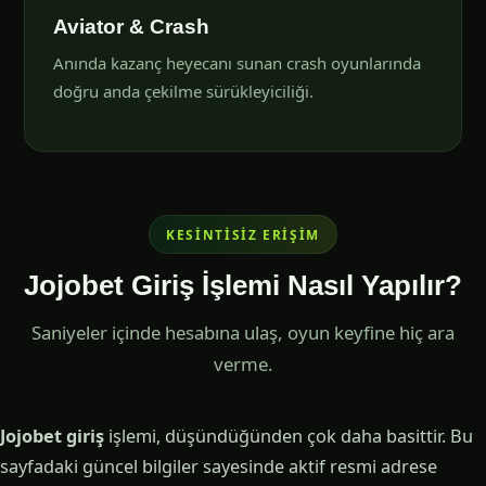
Aviator & Crash
Anında kazanç heyecanı sunan crash oyunlarında
doğru anda çekilme sürükleyiciliği.
KESINTISIZ ERIŞIM
Jojobet Giriş İşlemi Nasıl Yapılır?
Saniyeler içinde hesabına ulaş, oyun keyfine hiç ara
verme.
Jojobet giriş
işlemi, düşündüğünden çok daha basittir. Bu
sayfadaki güncel bilgiler sayesinde aktif resmi adrese