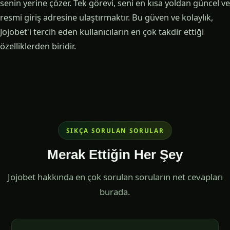
senin yerine çözer. Tek görevi, seni en kısa yoldan güncel ve
resmi giriş adresine ulaştırmaktır. Bu güven ve kolaylık,
Jojobet'i tercih eden kullanıcıların en çok takdir ettiği
özelliklerden biridir.
SIKÇA SORULAN SORULAR
Merak Ettiğin Her Şey
Jojobet hakkında en çok sorulan soruların net cevapları
burada.