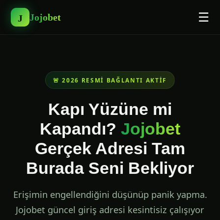
☰
Jojobet
J
🚨 2026 RESMI BAĞLANTI AKTIF
Kapı Yüzüne mi
Kapandı?
Jojobet
Gerçek Adresi Tam
Burada Seni Bekliyor
Erişimin engellendiğini düşünüp panik yapma.
Jojobet güncel giriş adresi kesintisiz çalışıyor