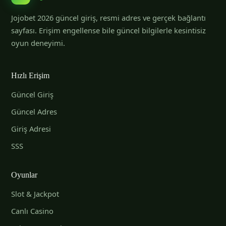
Jojobet 2026 güncel giriş, resmi adres ve gerçek bağlantı
sayfası. Erişim engellense bile güncel bilgilerle kesintisiz
oyun deneyimi.
Hızlı Erişim
Güncel Giriş
Güncel Adres
Giriş Adresi
SSS
Oyunlar
Slot & Jackpot
Canlı Casino