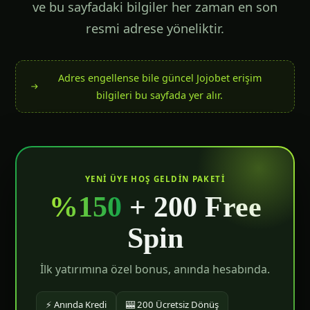
ve bu sayfadaki bilgiler her zaman en son
resmi adrese yöneliktir.
Adres engellense bile güncel Jojobet erişim
bilgileri bu sayfada yer alır.
YENI ÜYE HOŞ GELDIN PAKETI
%150
+ 200 Free
Spin
İlk yatırımına özel bonus, anında hesabında.
⚡ Anında Kredi
🎰 200 Ücretsiz Dönüş