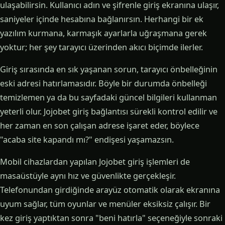
ulaşabilirsin. Kullanıcı adın ve şifrenle giriş ekranına ulaşır,
saniyeler içinde hesabına bağlanırsın. Herhangi bir ek
yazılım kurmana, karmaşık ayarlarla uğraşmana gerek
yoktur; her şey tarayıcı üzerinden akıcı biçimde ilerler.
Giriş sırasında en sık yaşanan sorun, tarayıcı önbelleğinin
eski adresi hatırlamasıdır. Böyle bir durumda önbelleği
temizlemen ya da bu sayfadaki güncel bilgileri kullanman
yeterli olur. Jojobet giriş bağlantısı sürekli kontrol edilir ve
her zaman en son çalışan adrese işaret eder, böylece
"acaba site kapandı mı?" endişesi yaşamazsın.
Mobil cihazlardan yapılan Jojobet giriş işlemleri de
masaüstüyle aynı hız ve güvenlikte gerçekleşir.
Telefonundan girdiğinde arayüz otomatik olarak ekranına
uyum sağlar, tüm oyunlar ve menüler eksiksiz çalışır. Bir
kez giriş yaptıktan sonra "beni hatırla" seçeneğiyle sonraki