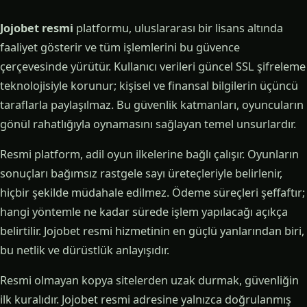
Jojobet resmi
platformu, uluslararası bir lisans altında
faaliyet gösterir ve tüm işlemlerini bu güvence
çerçevesinde yürütür. Kullanıcı verileri güncel SSL şifreleme
teknolojisiyle korunur; kişisel ve finansal bilgilerin üçüncü
taraflarla paylaşılmaz. Bu güvenlik katmanları, oyuncuların
gönül rahatlığıyla oynamasını sağlayan temel unsurlardır.
Resmi platform, adil oyun ilkelerine bağlı çalışır. Oyunların
sonuçları bağımsız rastgele sayı üreteçleriyle belirlenir,
hiçbir şekilde müdahale edilmez. Ödeme süreçleri şeffaftır;
hangi yöntemle ne kadar sürede işlem yapılacağı açıkça
belirtilir. Jojobet resmi hizmetinin en güçlü yanlarından biri,
bu netlik ve dürüstlük anlayışıdır.
Resmi olmayan kopya sitelerden uzak durmak, güvenliğin
ilk kuralıdır. Jojobet resmi adresine yalnızca doğrulanmış