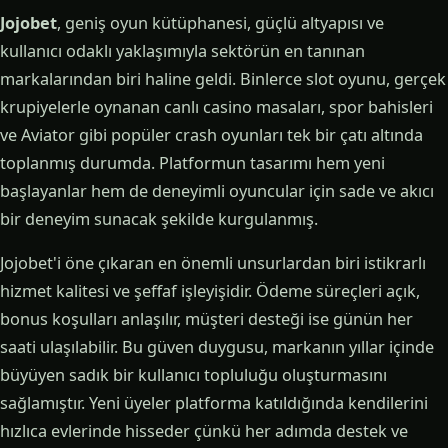
Jojobet
, geniş oyun kütüphanesi, güçlü altyapısı ve
kullanıcı odaklı yaklaşımıyla sektörün en tanınan
markalarından biri haline geldi. Binlerce slot oyunu, gerçek
krupiyelerle oynanan canlı casino masaları, spor bahisleri
ve Aviator gibi popüler crash oyunları tek bir çatı altında
toplanmış durumda. Platformun tasarımı hem yeni
başlayanlar hem de deneyimli oyuncular için sade ve akıcı
bir deneyim sunacak şekilde kurgulanmış.
Jojobet'i öne çıkaran en önemli unsurlardan biri istikrarlı
hizmet kalitesi ve şeffaf işleyişidir. Ödeme süreçleri açık,
bonus koşulları anlaşılır, müşteri desteği ise günün her
saati ulaşılabilir. Bu güven duygusu, markanın yıllar içinde
büyüyen sadık bir kullanıcı topluluğu oluşturmasını
sağlamıştır. Yeni üyeler platforma katıldığında kendilerini
hızlıca evlerinde hisseder çünkü her adımda destek ve