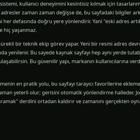
sistemi, kullanıcı deneyimini kesintisiz kılmak için tasarlanmı
 adresler zaman zaman değişse de, bu sayfadaki bilgiler ar
ni her defasında doğru yere yönlendirir. Yani "eski adres ar
e hiç yaşanmaz.
sürekli bir teknik ekip görev yapar. Yeni bir resmi adres devr
a yenilenir. Bu sayede kaynak sayfayı hep aynı yerde tutabili
laşabilirsin. Bu güvenilir yapı, markanın kullanıcılarına ve
enin en pratik yolu, bu sayfayı tarayıcı favorilerine ekleme
laman yeterli olur; gerisini otomatik yönlendirme halleder. J
aramak" derdini ortadan kaldırır ve zamanını gerçekten oyn