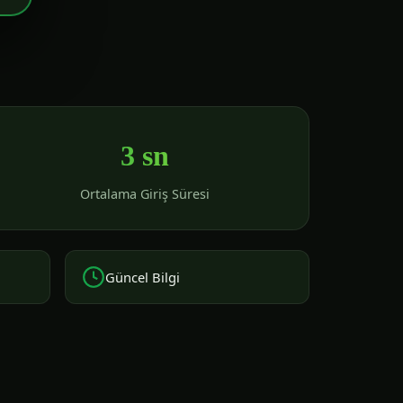
3 sn
Ortalama Giriş Süresi
Güncel Bilgi