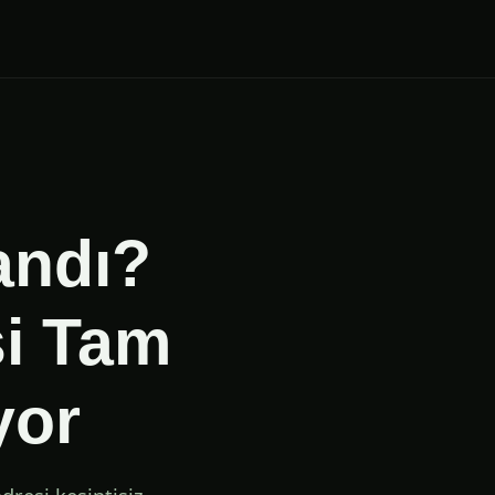
andı?
i Tam
yor