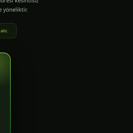
dresi kesintisiz
 yöneliktir.
lır.