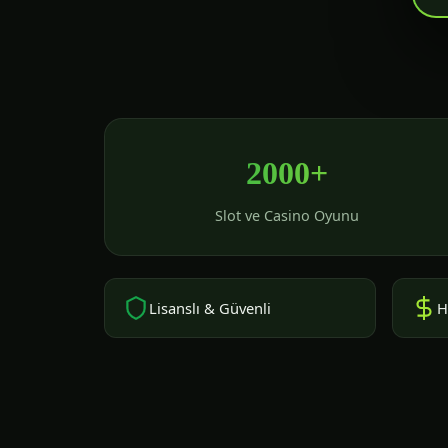
2000+
Slot ve Casino Oyunu
Lisanslı & Güvenli
H