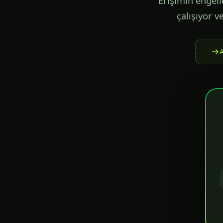
Erişimin engell
çalışıyor v
A