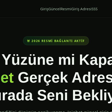
Giriş
Güncel
Resmi
Giriş Adresi
SSS
🚨 2026 RESMI BAĞLANTI AKTIF
 Yüzüne mi Kap
et
Gerçek Adres
rada Seni Bekli