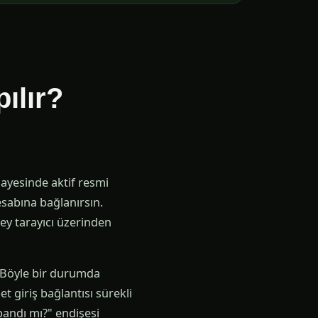
ılır?
.
sayesinde aktif resmi
hesabına bağlanırsın.
ey tarayıcı üzerinden
r. Böyle bir durumda
t giriş bağlantısı sürekli
pandı mı?" endişesi