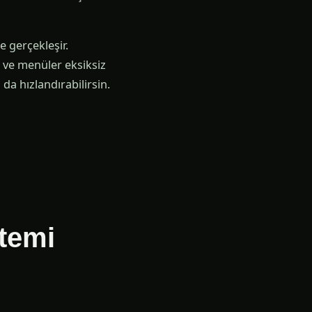
e gerçekleşir.
 ve menüler eksiksiz
 da hızlandırabilirsin.
stemi