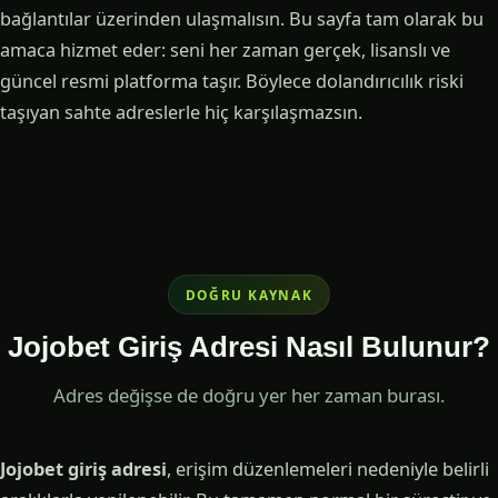
bağlantılar üzerinden ulaşmalısın. Bu sayfa tam olarak bu
amaca hizmet eder: seni her zaman gerçek, lisanslı ve
güncel resmi platforma taşır. Böylece dolandırıcılık riski
taşıyan sahte adreslerle hiç karşılaşmazsın.
DOĞRU KAYNAK
Jojobet Giriş Adresi Nasıl Bulunur?
Adres değişse de doğru yer her zaman burası.
Jojobet giriş adresi
, erişim düzenlemeleri nedeniyle belirli