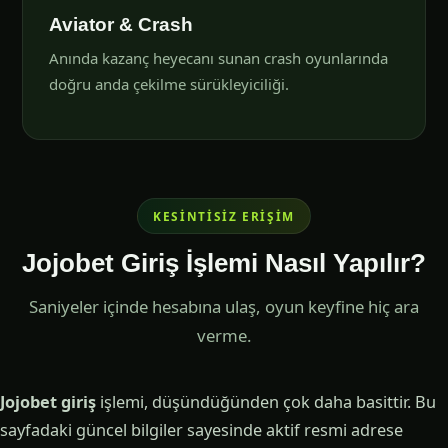
Aviator & Crash
Anında kazanç heyecanı sunan crash oyunlarında
doğru anda çekilme sürükleyiciliği.
KESINTISIZ ERIŞIM
Jojobet Giriş İşlemi Nasıl Yapılır?
Saniyeler içinde hesabına ulaş, oyun keyfine hiç ara
verme.
Jojobet giriş
işlemi, düşündüğünden çok daha basittir. Bu
sayfadaki güncel bilgiler sayesinde aktif resmi adrese