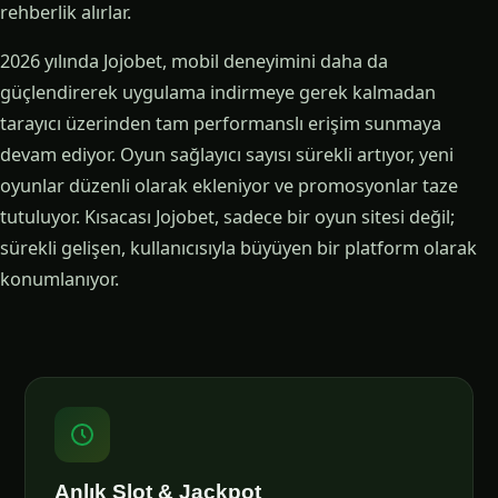
rehberlik alırlar.
2026 yılında Jojobet, mobil deneyimini daha da
güçlendirerek uygulama indirmeye gerek kalmadan
tarayıcı üzerinden tam performanslı erişim sunmaya
devam ediyor. Oyun sağlayıcı sayısı sürekli artıyor, yeni
oyunlar düzenli olarak ekleniyor ve promosyonlar taze
tutuluyor. Kısacası Jojobet, sadece bir oyun sitesi değil;
sürekli gelişen, kullanıcısıyla büyüyen bir platform olarak
konumlanıyor.
Anlık Slot & Jackpot