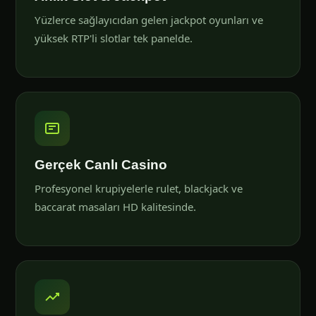
Yüzlerce sağlayıcıdan gelen jackpot oyunları ve
yüksek RTP'li slotlar tek panelde.
Gerçek Canlı Casino
Profesyonel krupiyelerle rulet, blackjack ve
baccarat masaları HD kalitesinde.