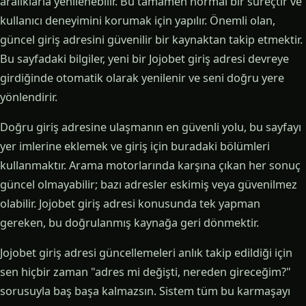
aralıklarla yenilenebilir. Bu tamamen normal bir süreçtir ve
kullanıcı deneyimini korumak için yapılır. Önemli olan,
güncel giriş adresini güvenilir bir kaynaktan takip etmektir.
Bu sayfadaki bilgiler, yeni bir Jojobet giriş adresi devreye
girdiğinde otomatik olarak yenilenir ve seni doğru yere
yönlendirir.
Doğru giriş adresine ulaşmanın en güvenli yolu, bu sayfayı
yer imlerine eklemek ve giriş için buradaki bölümleri
kullanmaktır. Arama motorlarında karşına çıkan her sonuç
güncel olmayabilir; bazı adresler eskimiş veya güvenilmez
olabilir. Jojobet giriş adresi konusunda tek yapman
gereken, bu doğrulanmış kaynağa geri dönmektir.
Jojobet giriş adresi güncellemeleri anlık takip edildiği için
sen hiçbir zaman "adres mi değişti, nereden gireceğim?"
sorusuyla baş başa kalmazsın. Sistem tüm bu karmaşayı