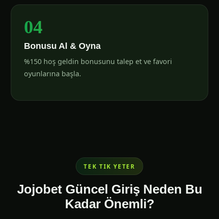
04
Bonusu Al & Oyna
%150 hoş geldin bonusunu talep et ve favori
oyunlarına başla.
TEK TIK YETER
Jojobet Güncel Giriş Neden Bu
Kadar Önemli?