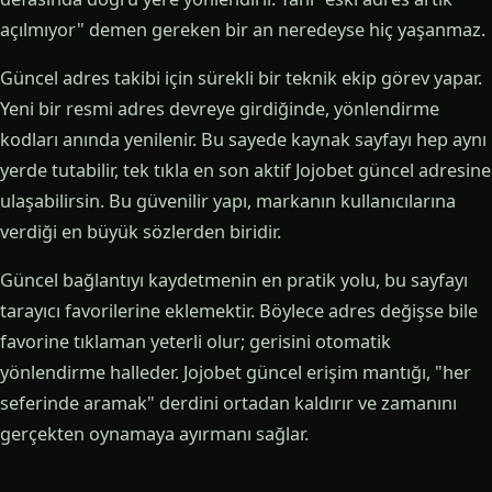
açılmıyor" demen gereken bir an neredeyse hiç yaşanmaz.
Güncel adres takibi için sürekli bir teknik ekip görev yapar.
Yeni bir resmi adres devreye girdiğinde, yönlendirme
kodları anında yenilenir. Bu sayede kaynak sayfayı hep aynı
yerde tutabilir, tek tıkla en son aktif Jojobet güncel adresine
ulaşabilirsin. Bu güvenilir yapı, markanın kullanıcılarına
verdiği en büyük sözlerden biridir.
Güncel bağlantıyı kaydetmenin en pratik yolu, bu sayfayı
tarayıcı favorilerine eklemektir. Böylece adres değişse bile
favorine tıklaman yeterli olur; gerisini otomatik
yönlendirme halleder. Jojobet güncel erişim mantığı, "her
seferinde aramak" derdini ortadan kaldırır ve zamanını
gerçekten oynamaya ayırmanı sağlar.