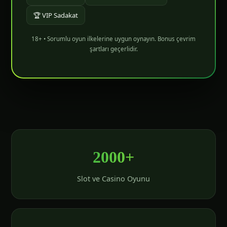
🏆 VIP Sadakat
18+ • Sorumlu oyun ilkelerine uygun oynayın. Bonus çevrim
şartları geçerlidir.
2000+
Slot ve Casino Oyunu