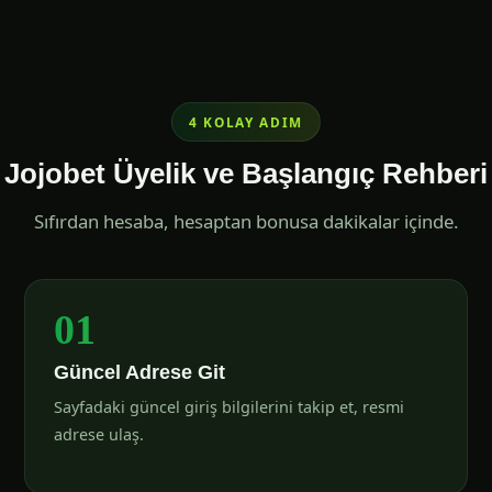
4 KOLAY ADIM
Jojobet Üyelik ve Başlangıç Rehberi
Sıfırdan hesaba, hesaptan bonusa dakikalar içinde.
01
Güncel Adrese Git
Sayfadaki güncel giriş bilgilerini takip et, resmi
adrese ulaş.