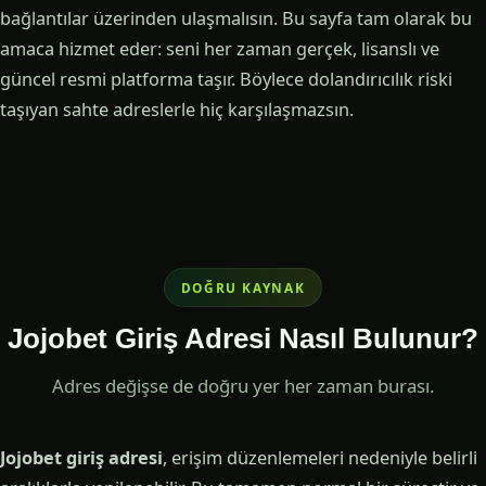
bağlantılar üzerinden ulaşmalısın. Bu sayfa tam olarak bu
amaca hizmet eder: seni her zaman gerçek, lisanslı ve
güncel resmi platforma taşır. Böylece dolandırıcılık riski
taşıyan sahte adreslerle hiç karşılaşmazsın.
DOĞRU KAYNAK
Jojobet Giriş Adresi Nasıl Bulunur?
Adres değişse de doğru yer her zaman burası.
Jojobet giriş adresi
, erişim düzenlemeleri nedeniyle belirli