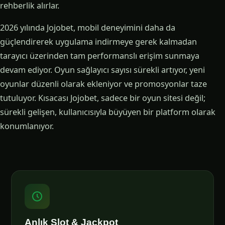
rehberlik alırlar.
2026 yılında Jojobet, mobil deneyimini daha da
güçlendirerek uygulama indirmeye gerek kalmadan
tarayıcı üzerinden tam performanslı erişim sunmaya
devam ediyor. Oyun sağlayıcı sayısı sürekli artıyor, yeni
oyunlar düzenli olarak ekleniyor ve promosyonlar taze
tutuluyor. Kısacası Jojobet, sadece bir oyun sitesi değil;
sürekli gelişen, kullanıcısıyla büyüyen bir platform olarak
konumlanıyor.
Anlık Slot & Jackpot