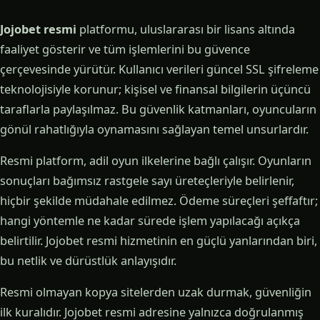
Jojobet resmi
platformu, uluslararası bir lisans altında
faaliyet gösterir ve tüm işlemlerini bu güvence
çerçevesinde yürütür. Kullanıcı verileri güncel SSL şifreleme
teknolojisiyle korunur; kişisel ve finansal bilgilerin üçüncü
taraflarla paylaşılmaz. Bu güvenlik katmanları, oyuncuların
gönül rahatlığıyla oynamasını sağlayan temel unsurlardır.
Resmi platform, adil oyun ilkelerine bağlı çalışır. Oyunların
sonuçları bağımsız rastgele sayı üreteçleriyle belirlenir,
hiçbir şekilde müdahale edilmez. Ödeme süreçleri şeffaftır;
hangi yöntemle ne kadar sürede işlem yapılacağı açıkça
belirtilir. Jojobet resmi hizmetinin en güçlü yanlarından biri,
bu netlik ve dürüstlük anlayışıdır.
Resmi olmayan kopya sitelerden uzak durmak, güvenliğin
ilk kuralıdır. Jojobet resmi adresine yalnızca doğrulanmış