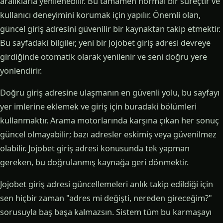
aralıklarla yenilenebilir. Bu tamamen normal bir süreçtir ve
kullanıcı deneyimini korumak için yapılır. Önemli olan,
güncel giriş adresini güvenilir bir kaynaktan takip etmektir.
Bu sayfadaki bilgiler, yeni bir Jojobet giriş adresi devreye
girdiğinde otomatik olarak yenilenir ve seni doğru yere
yönlendirir.
Doğru giriş adresine ulaşmanın en güvenli yolu, bu sayfayı
yer imlerine eklemek ve giriş için buradaki bölümleri
kullanmaktır. Arama motorlarında karşına çıkan her sonuç
güncel olmayabilir; bazı adresler eskimiş veya güvenilmez
olabilir. Jojobet giriş adresi konusunda tek yapman
gereken, bu doğrulanmış kaynağa geri dönmektir.
Jojobet giriş adresi güncellemeleri anlık takip edildiği için
sen hiçbir zaman "adres mi değişti, nereden gireceğim?"
sorusuyla baş başa kalmazsın. Sistem tüm bu karmaşayı