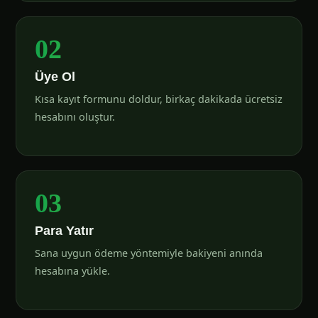
02
Üye Ol
Kısa kayıt formunu doldur, birkaç dakikada ücretsiz
hesabını oluştur.
03
Para Yatır
Sana uygun ödeme yöntemiyle bakiyeni anında
hesabına yükle.