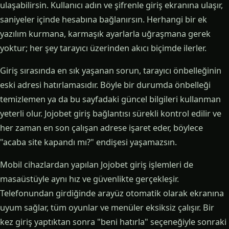
ulaşabilirsin. Kullanıcı adın ve şifrenle giriş ekranına ulaşır,
saniyeler içinde hesabına bağlanırsın. Herhangi bir ek
yazılım kurmana, karmaşık ayarlarla uğraşmana gerek
yoktur; her şey tarayıcı üzerinden akıcı biçimde ilerler.
Giriş sırasında en sık yaşanan sorun, tarayıcı önbelleğinin
eski adresi hatırlamasıdır. Böyle bir durumda önbelleği
temizlemen ya da bu sayfadaki güncel bilgileri kullanman
yeterli olur. Jojobet giriş bağlantısı sürekli kontrol edilir ve
her zaman en son çalışan adrese işaret eder, böylece
"acaba site kapandı mı?" endişesi yaşamazsın.
Mobil cihazlardan yapılan Jojobet giriş işlemleri de
masaüstüyle aynı hız ve güvenlikte gerçekleşir.
Telefonundan girdiğinde arayüz otomatik olarak ekranına
uyum sağlar, tüm oyunlar ve menüler eksiksiz çalışır. Bir
kez giriş yaptıktan sonra "beni hatırla" seçeneğiyle sonraki