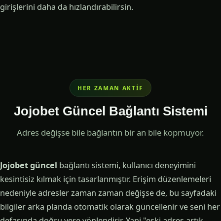
girişlerini daha da hızlandırabilirsin.
HER ZAMAN AKTIF
Jojobet Güncel Bağlantı Sistemi
Adres değişse bile bağlantın bir an bile kopmuyor.
Jojobet güncel
bağlantı sistemi, kullanıcı deneyimini
kesintisiz kılmak için tasarlanmıştır. Erişim düzenlemeleri
nedeniyle adresler zaman zaman değişse de, bu sayfadaki
bilgiler arka planda otomatik olarak güncellenir ve seni her
defasında doğru yere yönlendirir. Yani "eski adres artık