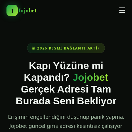
☰
Jojobet
J
🚨 2026 RESMI BAĞLANTI AKTIF
Kapı Yüzüne mi
Kapandı?
Jojobet
Gerçek Adresi Tam
Burada Seni Bekliyor
Erişimin engellendiğini düşünüp panik yapma.
Jojobet güncel giriş adresi kesintisiz çalışıyor