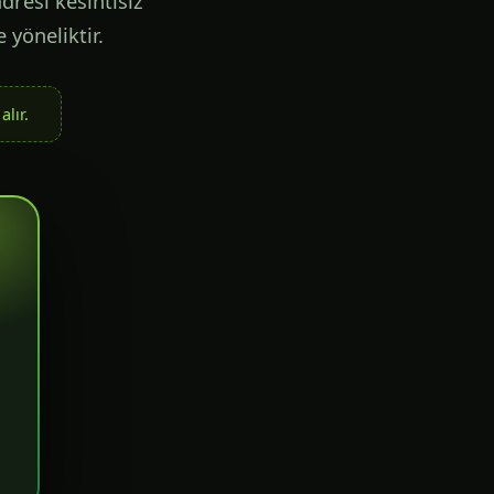
dresi kesintisiz
 yöneliktir.
lır.