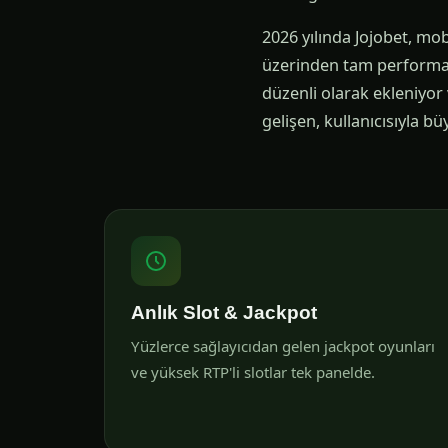
2026 yılında Jojobet, m
üzerinden tam performans
düzenli olarak ekleniyor 
gelişen, kullanıcısıyla 
Anlık Slot & Jackpot
Yüzlerce sağlayıcıdan gelen jackpot oyunları
ve yüksek RTP'li slotlar tek panelde.