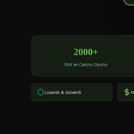
2000+
Slot ve Casino Oyunu
Lisanslı & Güvenli
H