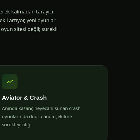
erek kalmadan tarayıcı
li artıyor, yeni oyunlar
oyun sitesi değil; sürekli
Aviator & Crash
Anında kazanç heyecanı sunan crash
oyunlarında doğru anda çekilme
sürükleyiciliği.