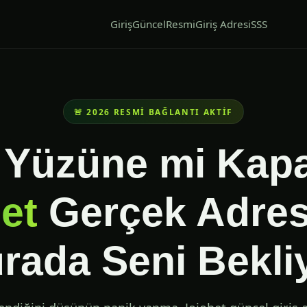
Giriş
Güncel
Resmi
Giriş Adresi
SSS
🚨 2026 RESMI BAĞLANTI AKTIF
 Yüzüne mi Kap
et
Gerçek Adres
rada Seni Bekli