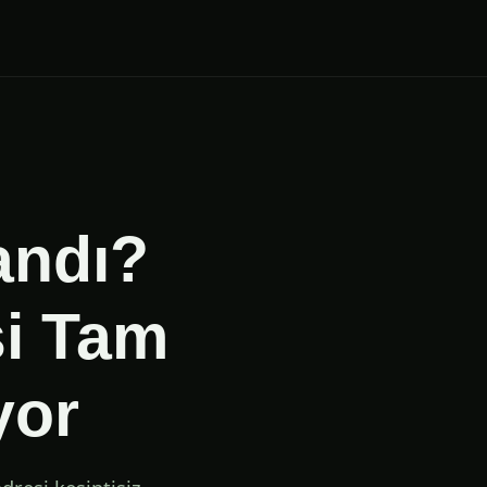
andı?
i Tam
yor