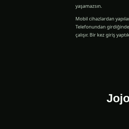
yaşamazsın.
Mobil cihazlardan yapılan
Telefonundan girdiğinde
çalışır. Bir kez giriş yap
Jojo