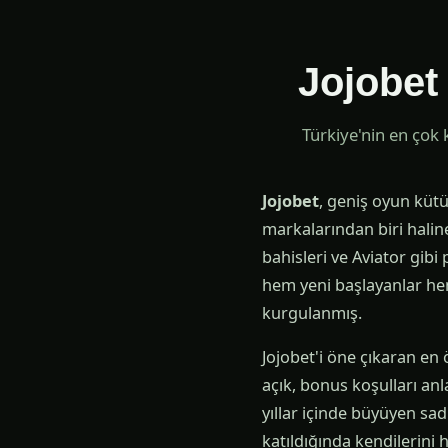
Jojobet
Türkiye'nin en çok
Jojobet
, geniş oyun kütü
markalarından biri halin
bahisleri ve Aviator gib
hem yeni başlayanlar hem
kurgulanmış.
Jojobet'i öne çıkaran en ö
açık, bonus koşulları anl
yıllar içinde büyüyen sad
katıldığında kendilerini 