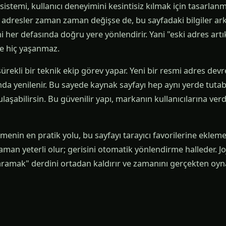
sistemi, kullanıcı deneyimini kesintisiz kılmak için tasarlanmı
 adresler zaman zaman değişse de, bu sayfadaki bilgiler ar
ni her defasında doğru yere yönlendirir. Yani "eski adres ar
e hiç yaşanmaz.
sürekli bir teknik ekip görev yapar. Yeni bir resmi adres devr
a yenilenir. Bu sayede kaynak sayfayı hep aynı yerde tutabili
laşabilirsin. Bu güvenilir yapı, markanın kullanıcılarına ve
enin en pratik yolu, bu sayfayı tarayıcı favorilerine ekleme
laman yeterli olur; gerisini otomatik yönlendirme halleder. J
aramak" derdini ortadan kaldırır ve zamanını gerçekten oyn