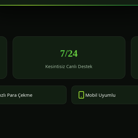
7/24
Kesintisiz Canlı Destek
ızlı Para Çekme
Mobil Uyumlu