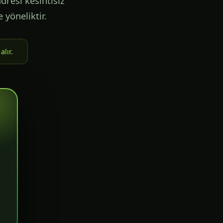
dresi kesintisiz
 yöneliktir.
lır.