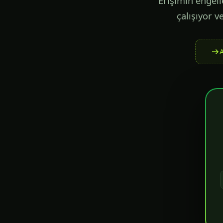
Erişimin engell
çalışıyor v
A