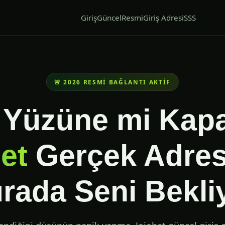
Giriş
Güncel
Resmi
Giriş Adresi
SSS
🚨 2026 RESMI BAĞLANTI AKTIF
 Yüzüne mi Kap
et
Gerçek Adres
rada Seni Bekli