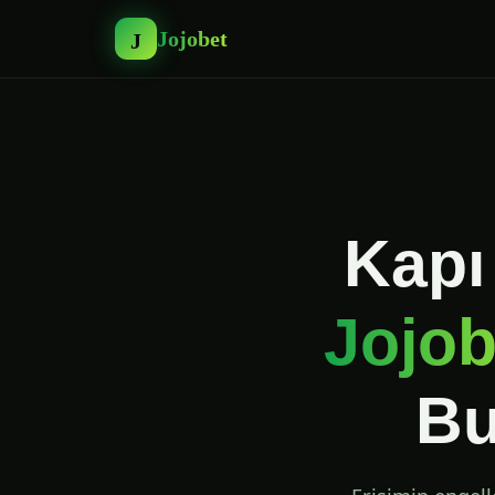
Jojobet
J
Kapı
Jojob
Bu