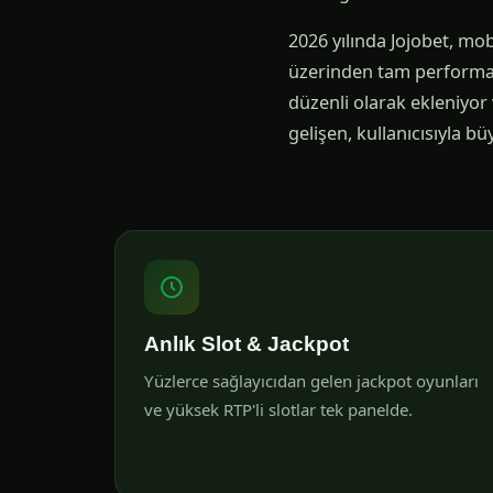
2026 yılında Jojobet, m
üzerinden tam performans
düzenli olarak ekleniyor 
gelişen, kullanıcısıyla 
Anlık Slot & Jackpot
Yüzlerce sağlayıcıdan gelen jackpot oyunları
ve yüksek RTP'li slotlar tek panelde.