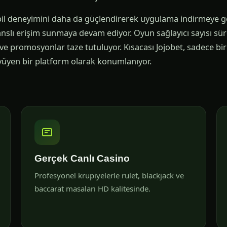
obil deneyimini daha da güçlendirerek uygulama indirmeye g
lı erişim sunmaya devam ediyor. Oyun sağlayıcı sayısı sürek
ve promosyonlar taze tutuluyor. Kısacası Jojobet, sadece bir 
büyüyen bir platform olarak konumlanıyor.
Gerçek Canlı Casino
Profesyonel krupiyelerle rulet, blackjack ve
baccarat masaları HD kalitesinde.