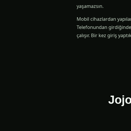
yaşamazsın.
Mobil cihazlardan yapılan
Telefonundan girdiğinde
çalışır. Bir kez giriş yap
Jojo