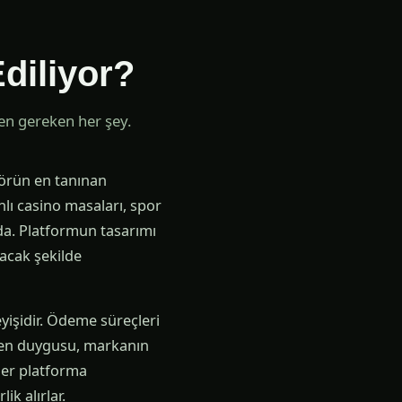
diliyor?
en gereken her şey.
ktörün en tanınan
nlı casino masaları, spor
mda. Platformun tasarımı
acak şekilde
eyişidir. Ödeme süreçleri
güven duygusu, markanın
eler platforma
ik alırlar.