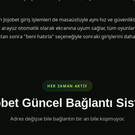
 Jojobet giriş işlemleri de masaüstüyle aynı hız ve güvenlikt
 arayüz otomatik olarak ekranına uyum sağlar, tüm oyunlar
tıktan sonra "beni hatırla" seçeneğiyle sonraki girişlerini daha
HER ZAMAN AKTIF
bet Güncel Bağlantı Si
Adres değişse bile bağlantın bir an bile kopmuyor.