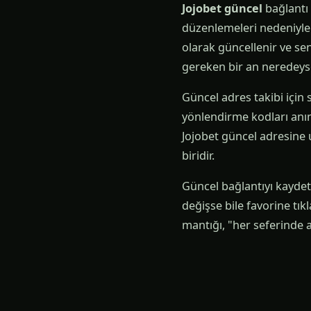
Jojobet güncel
bağlantı 
düzenlemeleri nedeniyle
olarak güncellenir ve se
gereken bir an neredeys
Güncel adres takibi için 
yönlendirme kodları anınd
Jojobet güncel adresine u
biridir.
Güncel bağlantıyı kaydetm
değişse bile favorine tık
mantığı, "her seferinde 