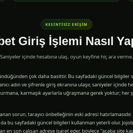
KESINTISIZ ERIŞIM
bet Giriş İşlemi Nasıl Yap
Saniyeler içinde hesabına ulaş, oyun keyfine hiç ara verme
ündüğünden çok daha basittir. Bu sayfadaki güncel bilgiler 
anıcı adın ve şifrenle giriş ekranına ulaşır, saniyeler içinde 
 kurmana, karmaşık ayarlarla uğraşmana gerek yoktur; her ş
şanan sorun, tarayıcı önbelleğinin eski adresi hatırlamasıdı
a bu sayfadaki güncel bilgileri kullanman yeterli olur. Jojobe
man en son çalışan adrese işaret eder, böylece "acaba site ka