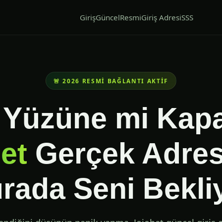
Giriş
Güncel
Resmi
Giriş Adresi
SSS
🚨 2026 RESMI BAĞLANTI AKTIF
 Yüzüne mi Kap
et
Gerçek Adres
rada Seni Bekli