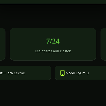
7/24
Kesintisiz Canlı Destek
ızlı Para Çekme
Mobil Uyumlu