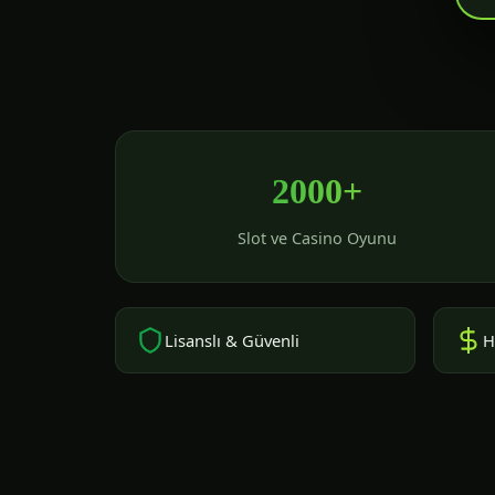
2000+
Slot ve Casino Oyunu
Lisanslı & Güvenli
H