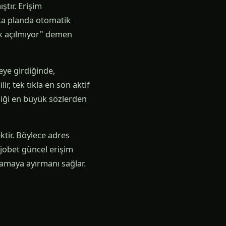
ştır. Erişim
ka planda otomatik
tık açılmıyor" demen
eye girdiğinde,
r, tek tıkla en son aktif
rdiği en büyük sözlerden
ktir. Böylece adres
ojobet güncel erişim
amaya ayırmanı sağlar.