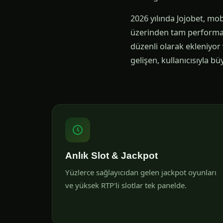
2026 yılında Jojobet, m
üzerinden tam performans
düzenli olarak ekleniyor 
gelişen, kullanıcısıyla 
Anlık Slot & Jackpot
Yüzlerce sağlayıcıdan gelen jackpot oyunları
ve yüksek RTP'li slotlar tek panelde.