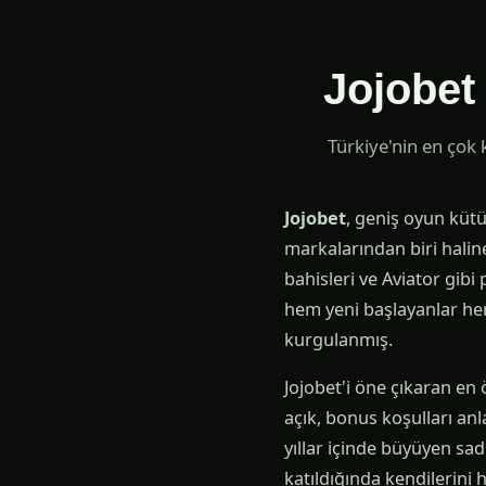
Jojobet
Türkiye'nin en çok
Jojobet
, geniş oyun kütü
markalarından biri halin
bahisleri ve Aviator gib
hem yeni başlayanlar hem
kurgulanmış.
Jojobet'i öne çıkaran en ö
açık, bonus koşulları anl
yıllar içinde büyüyen sad
katıldığında kendilerini 