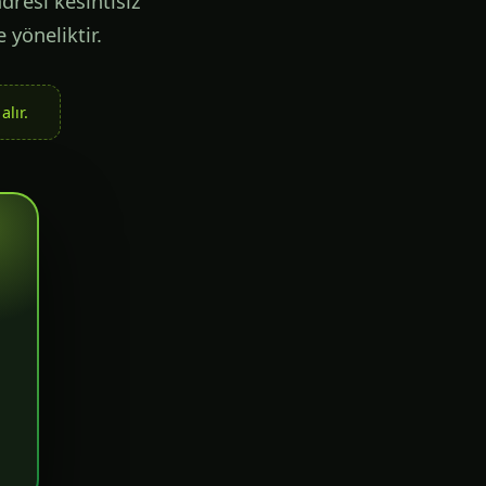
dresi kesintisiz
 yöneliktir.
lır.