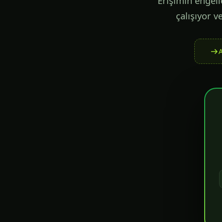
Erişimin engell
çalışıyor v
A