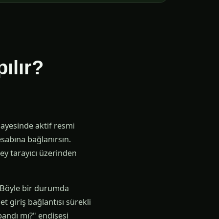
ılır?
.
sayesinde aktif resmi
hesabına bağlanırsın.
ey tarayıcı üzerinden
r. Böyle bir durumda
t giriş bağlantısı sürekli
pandı mı?" endişesi