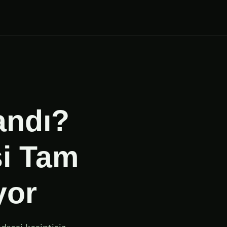
andı?
i Tam
yor