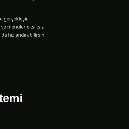
e gerçekleşir.
 ve menüler eksiksiz
 da hızlandırabilirsin.
stemi