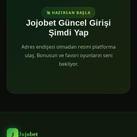
🚀 HAZIRSAN BAŞLA
Jojobet Güncel Girişi
Şimdi Yap
Adres endişesi olmadan resmi platforma
ulaş. Bonusun ve favori oyunların seni
bekliyor.
Jojobet
J