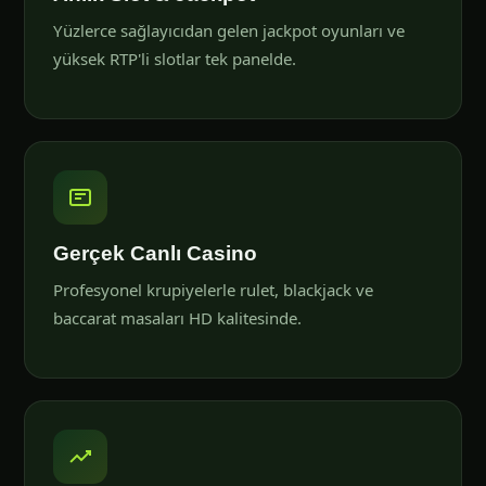
Yüzlerce sağlayıcıdan gelen jackpot oyunları ve
yüksek RTP'li slotlar tek panelde.
Gerçek Canlı Casino
Profesyonel krupiyelerle rulet, blackjack ve
baccarat masaları HD kalitesinde.