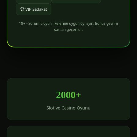
🏆 VIP Sadakat
18+ • Sorumlu oyun ilkelerine uygun oynayın. Bonus çevrim
şartları geçerlidir.
2000+
Slot ve Casino Oyunu