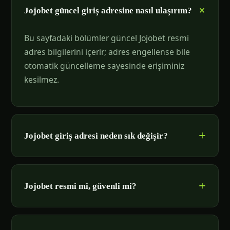
Jojobet güncel giriş adresine nasıl ulaşırım?
Bu sayfadaki bölümler güncel Jojobet resmi
adres bilgilerini içerir; adres engellense bile
otomatik güncelleme sayesinde erişiminiz
kesilmez.
Jojobet giriş adresi neden sık değişir?
Jojobet resmi mi, güvenli mi?