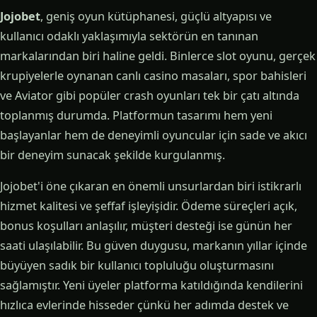
Jojobet
, geniş oyun kütüphanesi, güçlü altyapısı ve
kullanıcı odaklı yaklaşımıyla sektörün en tanınan
markalarından biri haline geldi. Binlerce slot oyunu, gerçek
krupiyelerle oynanan canlı casino masaları, spor bahisleri
ve Aviator gibi popüler crash oyunları tek bir çatı altında
toplanmış durumda. Platformun tasarımı hem yeni
başlayanlar hem de deneyimli oyuncular için sade ve akıcı
bir deneyim sunacak şekilde kurgulanmış.
Jojobet'i öne çıkaran en önemli unsurlardan biri istikrarlı
hizmet kalitesi ve şeffaf işleyişidir. Ödeme süreçleri açık,
bonus koşulları anlaşılır, müşteri desteği ise günün her
saati ulaşılabilir. Bu güven duygusu, markanın yıllar içinde
büyüyen sadık bir kullanıcı topluluğu oluşturmasını
sağlamıştır. Yeni üyeler platforma katıldığında kendilerini
hızlıca evlerinde hisseder çünkü her adımda destek ve