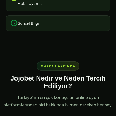
Mobil Uyumlu
Güncel Bilgi
MARKA HAKKINDA
Jojobet Nedir ve Neden Tercih
Ediliyor?
Türkiye'nin en çok konuşulan online oyun
platformlarından biri hakkında bilmen gereken her şey.