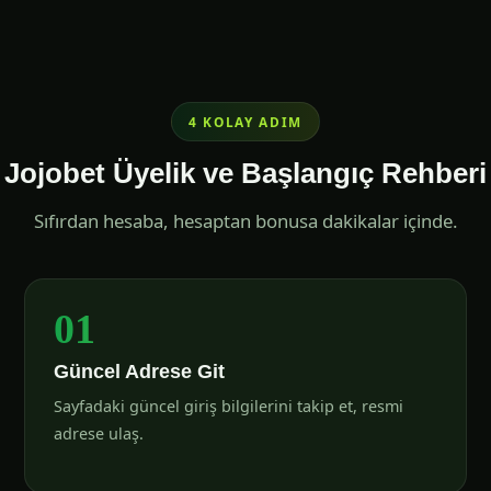
4 KOLAY ADIM
Jojobet Üyelik ve Başlangıç Rehberi
Sıfırdan hesaba, hesaptan bonusa dakikalar içinde.
01
Güncel Adrese Git
Sayfadaki güncel giriş bilgilerini takip et, resmi
adrese ulaş.