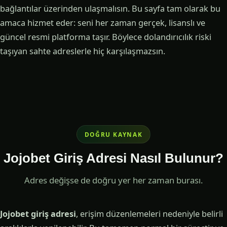
bağlantılar üzerinden ulaşmalısın. Bu sayfa tam olarak bu
amaca hizmet eder: seni her zaman gerçek, lisanslı ve
güncel resmi platforma taşır. Böylece dolandırıcılık riski
taşıyan sahte adreslerle hiç karşılaşmazsın.
DOĞRU KAYNAK
Jojobet Giriş Adresi Nasıl Bulunur?
Adres değişse de doğru yer her zaman burası.
Jojobet giriş adresi
, erişim düzenlemeleri nedeniyle belirli