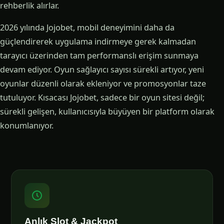
rehberlik alırlar.
2026 yılında Jojobet, mobil deneyimini daha da
güçlendirerek uygulama indirmeye gerek kalmadan
tarayıcı üzerinden tam performanslı erişim sunmaya
devam ediyor. Oyun sağlayıcı sayısı sürekli artıyor, yeni
oyunlar düzenli olarak ekleniyor ve promosyonlar taze
tutuluyor. Kısacası Jojobet, sadece bir oyun sitesi değil;
sürekli gelişen, kullanıcısıyla büyüyen bir platform olarak
konumlanıyor.
Anlık Slot & Jackpot