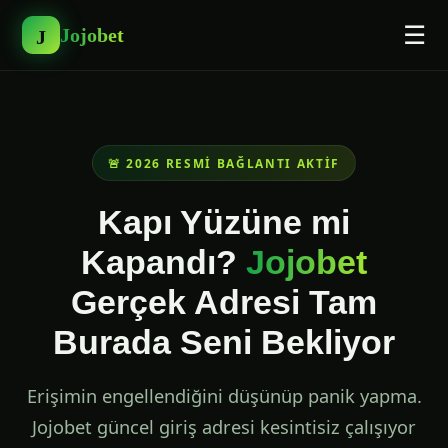
☰
Jojobet
J
🚨 2026 RESMI BAĞLANTI AKTIF
Kapı Yüzüne mi
Kapandı?
Jojobet
Gerçek Adresi Tam
Burada Seni Bekliyor
Erişimin engellendiğini düşünüp panik yapma.
Jojobet güncel giriş adresi kesintisiz çalışıyor