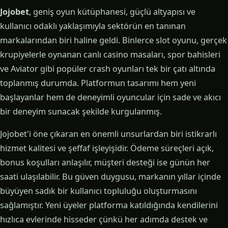
Jojobet
, geniş oyun kütüphanesi, güçlü altyapısı ve
kullanıcı odaklı yaklaşımıyla sektörün en tanınan
markalarından biri haline geldi. Binlerce slot oyunu, gerçek
krupiyelerle oynanan canlı casino masaları, spor bahisleri
ve Aviator gibi popüler crash oyunları tek bir çatı altında
toplanmış durumda. Platformun tasarımı hem yeni
başlayanlar hem de deneyimli oyuncular için sade ve akıcı
bir deneyim sunacak şekilde kurgulanmış.
Jojobet'i öne çıkaran en önemli unsurlardan biri istikrarlı
hizmet kalitesi ve şeffaf işleyişidir. Ödeme süreçleri açık,
bonus koşulları anlaşılır, müşteri desteği ise günün her
saati ulaşılabilir. Bu güven duygusu, markanın yıllar içinde
büyüyen sadık bir kullanıcı topluluğu oluşturmasını
sağlamıştır. Yeni üyeler platforma katıldığında kendilerini
hızlıca evlerinde hisseder çünkü her adımda destek ve