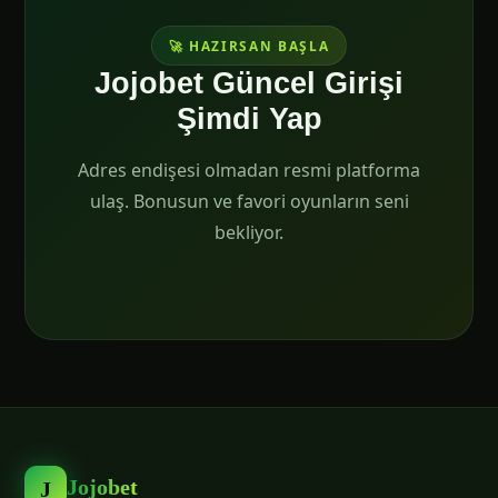
🚀 HAZIRSAN BAŞLA
Jojobet Güncel Girişi
Şimdi Yap
Adres endişesi olmadan resmi platforma
ulaş. Bonusun ve favori oyunların seni
bekliyor.
Jojobet
J