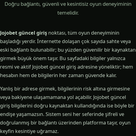
Doğru bağlantı, güvenli ve kesintisiz oyun deneyiminin
temelidir.
Jojobet güncel giriş
noktası, tüm oyun deneyiminin
başladığı yerdir. İnternette dolaşan çok sayıda sahte veya
eski bağlantı bulunabilir; bu yüzden güvenilir bir kaynaktan
girmek büyük önem taşır. Bu sayfadaki bilgiler yalnızca
resmi ve aktif Jojobet güncel giriş adresine yöneliktir; hem
hesabın hem de bilgilerin her zaman güvende kalır.
Yanlış bir adrese girmek, bilgilerinin risk altına girmesine
veya bakiyene ulaşamamana yol açabilir. Jojobet güncel
giriş bilgilerini doğru kaynaktan kullandığında ise böyle bir
endişe yaşamazsın. Sistem seni her seferinde şifreli ve
doğrulanmış bir bağlantı üzerinden platforma taşır, oyun
keyfin kesintiye uğramaz.