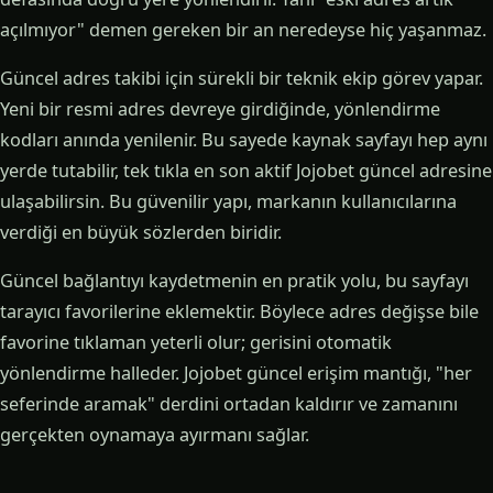
açılmıyor" demen gereken bir an neredeyse hiç yaşanmaz.
Güncel adres takibi için sürekli bir teknik ekip görev yapar.
Yeni bir resmi adres devreye girdiğinde, yönlendirme
kodları anında yenilenir. Bu sayede kaynak sayfayı hep aynı
yerde tutabilir, tek tıkla en son aktif Jojobet güncel adresine
ulaşabilirsin. Bu güvenilir yapı, markanın kullanıcılarına
verdiği en büyük sözlerden biridir.
Güncel bağlantıyı kaydetmenin en pratik yolu, bu sayfayı
tarayıcı favorilerine eklemektir. Böylece adres değişse bile
favorine tıklaman yeterli olur; gerisini otomatik
yönlendirme halleder. Jojobet güncel erişim mantığı, "her
seferinde aramak" derdini ortadan kaldırır ve zamanını
gerçekten oynamaya ayırmanı sağlar.