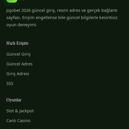
Jojobet 2026 güncel giriş, resmi adres ve gerçek bağlantı
sayfası. Erişim engellense bile güncel bilgilerle kesintisiz
oyun deneyimi.
Hızlı Erişim
Güncel Giriş
Güncel Adres
Giriş Adresi
SSS
Oyunlar
Slot & Jackpot
Canlı Casino