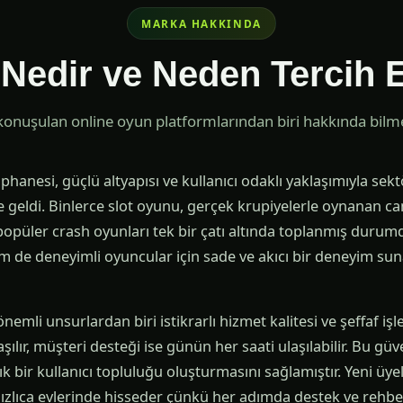
MARKA HAKKINDA
 Nedir ve Neden Tercih E
 konuşulan online oyun platformlarından biri hakkında bilm
phanesi, güçlü altyapısı ve kullanıcı odaklı yaklaşımıyla se
e geldi. Binlerce slot oyunu, gerçek krupiyelerle oynanan ca
i popüler crash oyunları tek bir çatı altında toplanmış duru
 de deneyimli oyuncular için sade ve akıcı bir deneyim sun
nemli unsurlardan biri istikrarlı hizmet kalitesi ve şeffaf işl
aşılır, müşteri desteği ise günün her saati ulaşılabilir. Bu 
ık bir kullanıcı topluluğu oluşturmasını sağlamıştır. Yeni üy
hızlıca evlerinde hisseder çünkü her adımda destek ve rehberl