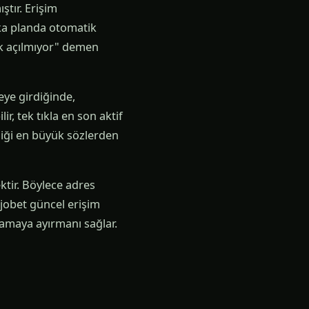
ştır. Erişim
ka planda otomatik
tık açılmıyor" demen
eye girdiğinde,
r, tek tıkla en son aktif
rdiği en büyük sözlerden
ktir. Böylece adres
ojobet güncel erişim
amaya ayırmanı sağlar.