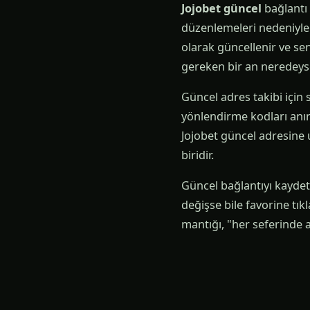
Jojobet güncel
bağlantı 
düzenlemeleri nedeniyle
olarak güncellenir ve se
gereken bir an neredeys
Güncel adres takibi için 
yönlendirme kodları anınd
Jojobet güncel adresine u
biridir.
Güncel bağlantıyı kaydetm
değişse bile favorine tık
mantığı, "her seferinde 