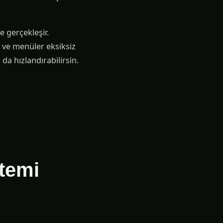
e gerçekleşir.
 ve menüler eksiksiz
 da hızlandırabilirsin.
stemi