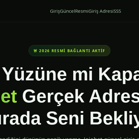
Giriş
Güncel
Resmi
Giriş Adresi
SSS
🚨 2026 RESMI BAĞLANTI AKTIF
 Yüzüne mi Kap
et
Gerçek Adres
rada Seni Bekli