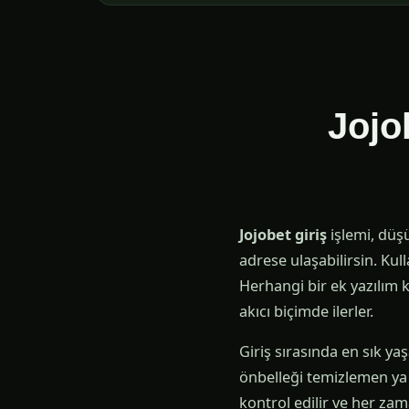
Jojo
Jojobet giriş
işlemi, düş
adrese ulaşabilirsin. Kull
Herhangi bir ek yazılım
akıcı biçimde ilerler.
Giriş sırasında en sık ya
önbelleği temizlemen ya d
kontrol edilir ve her za