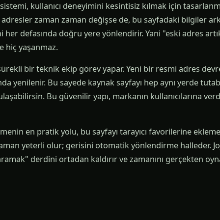
sistemi, kullanıcı deneyimini kesintisiz kılmak için tasarlanmı
 adresler zaman zaman değişse de, bu sayfadaki bilgiler ar
ni her defasında doğru yere yönlendirir. Yani "eski adres ar
e hiç yaşanmaz.
sürekli bir teknik ekip görev yapar. Yeni bir resmi adres devr
a yenilenir. Bu sayede kaynak sayfayı hep aynı yerde tutabili
laşabilirsin. Bu güvenilir yapı, markanın kullanıcılarına ve
enin en pratik yolu, bu sayfayı tarayıcı favorilerine ekleme
laman yeterli olur; gerisini otomatik yönlendirme halleder. J
aramak" derdini ortadan kaldırır ve zamanını gerçekten oyn