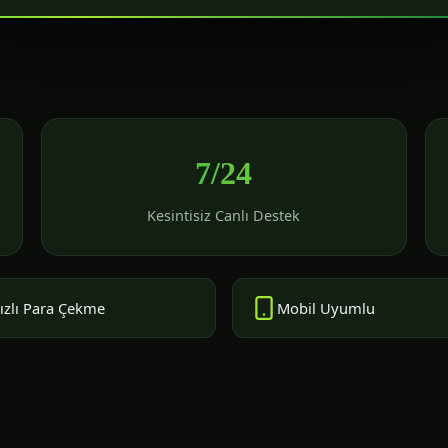
7/24
Kesintisiz Canlı Destek
ızlı Para Çekme
Mobil Uyumlu