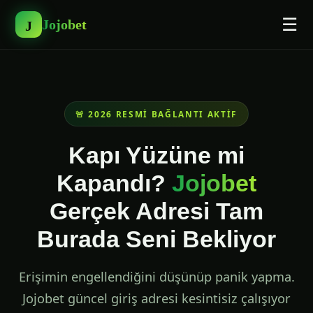
☰
Jojobet
J
🚨 2026 RESMI BAĞLANTI AKTIF
Kapı Yüzüne mi
Kapandı?
Jojobet
Gerçek Adresi Tam
Burada Seni Bekliyor
Erişimin engellendiğini düşünüp panik yapma.
Jojobet güncel giriş adresi kesintisiz çalışıyor