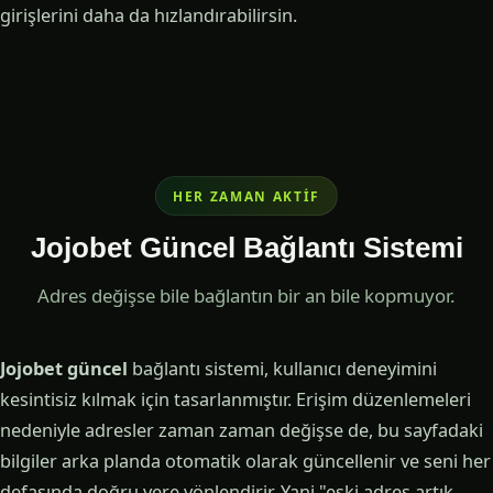
girişlerini daha da hızlandırabilirsin.
HER ZAMAN AKTIF
Jojobet Güncel Bağlantı Sistemi
Adres değişse bile bağlantın bir an bile kopmuyor.
Jojobet güncel
bağlantı sistemi, kullanıcı deneyimini
kesintisiz kılmak için tasarlanmıştır. Erişim düzenlemeleri
nedeniyle adresler zaman zaman değişse de, bu sayfadaki
bilgiler arka planda otomatik olarak güncellenir ve seni her
defasında doğru yere yönlendirir. Yani "eski adres artık