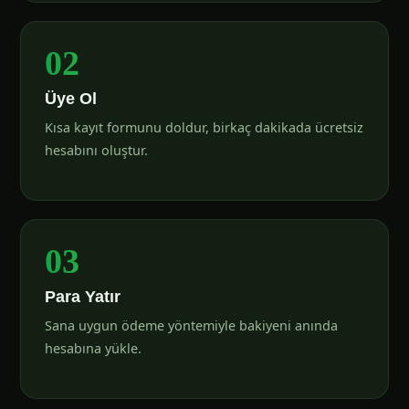
02
Üye Ol
Kısa kayıt formunu doldur, birkaç dakikada ücretsiz
hesabını oluştur.
03
Para Yatır
Sana uygun ödeme yöntemiyle bakiyeni anında
hesabına yükle.