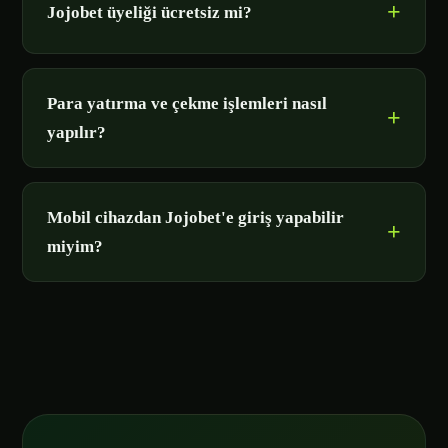
Jojobet üyeliği ücretsiz mi?
Para yatırma ve çekme işlemleri nasıl
yapılır?
Mobil cihazdan Jojobet'e giriş yapabilir
miyim?