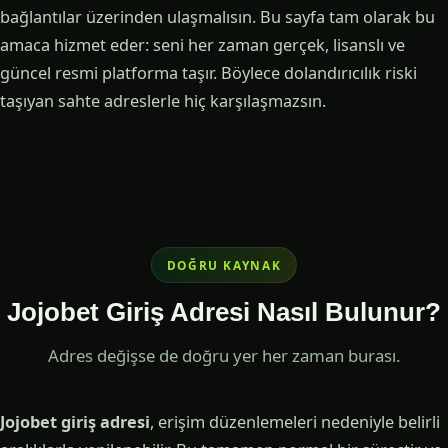
bağlantılar üzerinden ulaşmalısın. Bu sayfa tam olarak bu
amaca hizmet eder: seni her zaman gerçek, lisanslı ve
güncel resmi platforma taşır. Böylece dolandırıcılık riski
taşıyan sahte adreslerle hiç karşılaşmazsın.
DOĞRU KAYNAK
Jojobet Giriş Adresi Nasıl Bulunur?
Adres değişse de doğru yer her zaman burası.
Jojobet giriş adresi
, erişim düzenlemeleri nedeniyle belirli