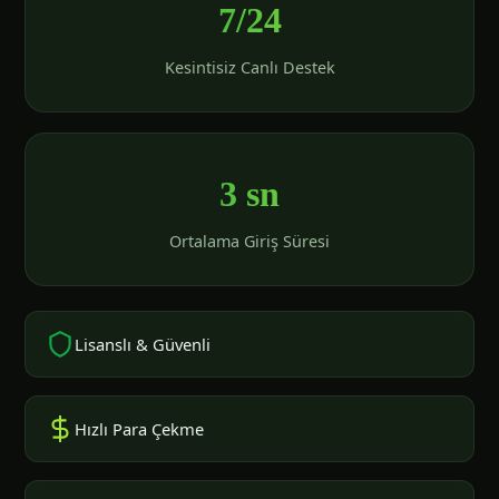
7/24
Kesintisiz Canlı Destek
3 sn
Ortalama Giriş Süresi
Lisanslı & Güvenli
Hızlı Para Çekme