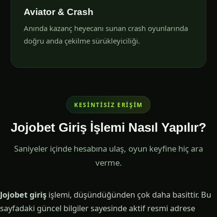
Aviator & Crash
Anında kazanç heyecanı sunan crash oyunlarında
doğru anda çekilme sürükleyiciliği.
KESINTISIZ ERIŞIM
Jojobet Giriş İşlemi Nasıl Yapılır?
Saniyeler içinde hesabına ulaş, oyun keyfine hiç ara
verme.
Jojobet giriş
işlemi, düşündüğünden çok daha basittir. Bu
sayfadaki güncel bilgiler sayesinde aktif resmi adrese