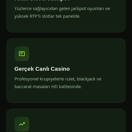
Yüzlerce sağlayıcıdan gelen jackpot oyunları ve
yüksek RTP'li slotlar tek panelde.
Gerçek Canlı Casino
Profesyonel krupiyelerle rulet, blackjack ve
baccarat masaları HD kalitesinde.