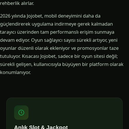
rehberlik alırlar.
2026 yılında Jojobet, mobil deneyimini daha da
güçlendirerek uygulama indirmeye gerek kalmadan
tarayıcı üzerinden tam performanslı erişim sunmaya
devam ediyor. Oyun sağlayıcı sayısı sürekli artıyor, yeni
oyunlar düzenli olarak ekleniyor ve promosyonlar taze
tutuluyor. Kısacası Jojobet, sadece bir oyun sitesi değil;
sürekli gelişen, kullanıcısıyla büyüyen bir platform olarak
konumlanıyor.
Anlık Slot & Jackpot