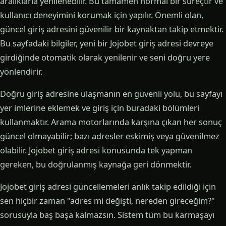
aralıklarla yenilenebilir. Bu tamamen normal bir süreçtir ve
kullanıcı deneyimini korumak için yapılır. Önemli olan,
güncel giriş adresini güvenilir bir kaynaktan takip etmektir.
Bu sayfadaki bilgiler, yeni bir Jojobet giriş adresi devreye
girdiğinde otomatik olarak yenilenir ve seni doğru yere
yönlendirir.
Doğru giriş adresine ulaşmanın en güvenli yolu, bu sayfayı
yer imlerine eklemek ve giriş için buradaki bölümleri
kullanmaktır. Arama motorlarında karşına çıkan her sonuç
güncel olmayabilir; bazı adresler eskimiş veya güvenilmez
olabilir. Jojobet giriş adresi konusunda tek yapman
gereken, bu doğrulanmış kaynağa geri dönmektir.
Jojobet giriş adresi güncellemeleri anlık takip edildiği için
sen hiçbir zaman "adres mi değişti, nereden gireceğim?"
sorusuyla baş başa kalmazsın. Sistem tüm bu karmaşayı