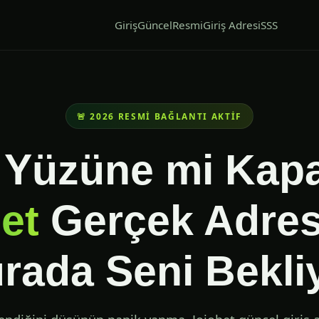
Giriş
Güncel
Resmi
Giriş Adresi
SSS
🚨 2026 RESMI BAĞLANTI AKTIF
 Yüzüne mi Kap
et
Gerçek Adres
rada Seni Bekli