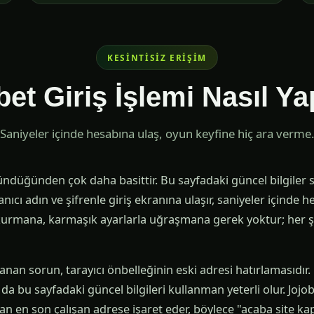
KESINTISIZ ERIŞIM
bet Giriş İşlemi Nasıl Yap
Saniyeler içinde hesabına ulaş, oyun keyfine hiç ara verme
ündüğünden çok daha basittir. Bu sayfadaki güncel bilgiler 
anıcı adın ve şifrenle giriş ekranına ulaşır, saniyeler içinde 
 kurmana, karmaşık ayarlarla uğraşmana gerek yoktur; her ş
şanan sorun, tarayıcı önbelleğinin eski adresi hatırlamasıdı
a bu sayfadaki güncel bilgileri kullanman yeterli olur. Jojobe
man en son çalışan adrese işaret eder, böylece "acaba site ka