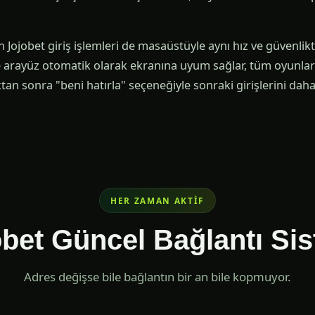
 Jojobet giriş işlemleri de masaüstüyle aynı hız ve güvenlikt
 arayüz otomatik olarak ekranına uyum sağlar, tüm oyunlar
tıktan sonra "beni hatırla" seçeneğiyle sonraki girişlerini daha
HER ZAMAN AKTIF
bet Güncel Bağlantı Si
Adres değişse bile bağlantın bir an bile kopmuyor.