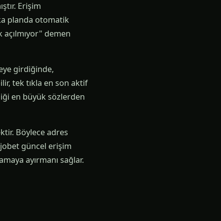
ştır. Erişim
ka planda otomatik
tık açılmıyor" demen
eye girdiğinde,
r, tek tıkla en son aktif
rdiği en büyük sözlerden
ktir. Böylece adres
ojobet güncel erişim
amaya ayırmanı sağlar.