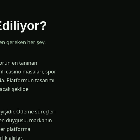
diliyor?
en gereken her şey.
ktörün en tanınan
nlı casino masaları, spor
mda. Platformun tasarımı
acak şekilde
eyişidir. Ödeme süreçleri
güven duygusu, markanın
eler platforma
ik alırlar.