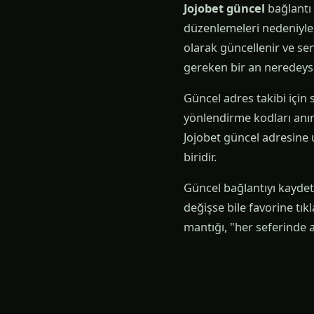
Jojobet güncel
bağlantı 
düzenlemeleri nedeniyle
olarak güncellenir ve se
gereken bir an neredeys
Güncel adres takibi için 
yönlendirme kodları anınd
Jojobet güncel adresine u
biridir.
Güncel bağlantıyı kaydetm
değişse bile favorine tık
mantığı, "her seferinde 