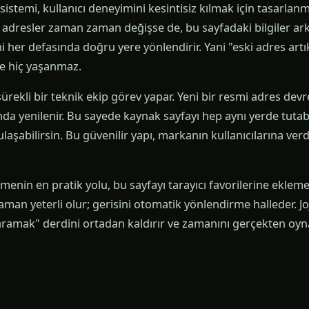
sistemi, kullanıcı deneyimini kesintisiz kılmak için tasarlanmı
 adresler zaman zaman değişse de, bu sayfadaki bilgiler ar
ni her defasında doğru yere yönlendirir. Yani "eski adres ar
e hiç yaşanmaz.
sürekli bir teknik ekip görev yapar. Yeni bir resmi adres devr
a yenilenir. Bu sayede kaynak sayfayı hep aynı yerde tutabili
laşabilirsin. Bu güvenilir yapı, markanın kullanıcılarına ve
enin en pratik yolu, bu sayfayı tarayıcı favorilerine ekleme
laman yeterli olur; gerisini otomatik yönlendirme halleder. J
aramak" derdini ortadan kaldırır ve zamanını gerçekten oyn