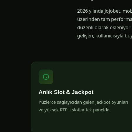
2026 yılında Jojobet, m
üzerinden tam performans
düzenli olarak ekleniyor 
gelişen, kullanıcısıyla 
Anlık Slot & Jackpot
Yüzlerce sağlayıcıdan gelen jackpot oyunları
ve yüksek RTP'li slotlar tek panelde.