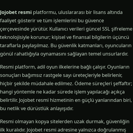
Jojobet resmi
platformu, uluslararası bir lisans altında
faaliyet gösterir ve tüm işlemlerini bu güvence
çerçevesinde yürütür. Kullanıcı verileri güncel SSL şifreleme
teknolojisiyle korunur; kişisel ve finansal bilgilerin üçüncü
taraflarla paylaşılmaz. Bu güvenlik katmanları, oyuncuların
gönül rahatlığıyla oynamasını sağlayan temel unsurlardır.
Resmi platform, adil oyun ilkelerine bağlı çalışır. Oyunların
sonuçları bağımsız rastgele sayı üreteçleriyle belirlenir,
hiçbir şekilde müdahale edilmez. Ödeme süreçleri şeffaftır;
hangi yöntemle ne kadar sürede işlem yapılacağı açıkça
belirtilir. Jojobet resmi hizmetinin en güçlü yanlarından biri,
bu netlik ve dürüstlük anlayışıdır.
Resmi olmayan kopya sitelerden uzak durmak, güvenliğin
ilk kuralıdır. Jojobet resmi adresine yalnızca doğrulanmış