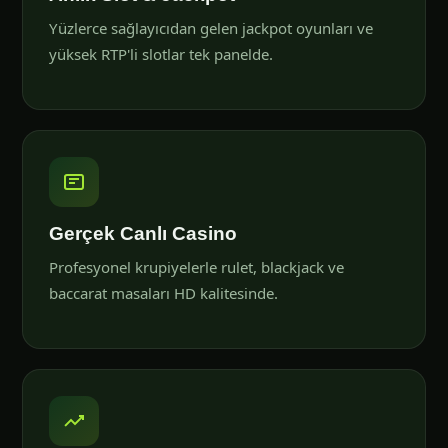
Yüzlerce sağlayıcıdan gelen jackpot oyunları ve
yüksek RTP'li slotlar tek panelde.
Gerçek Canlı Casino
Profesyonel krupiyelerle rulet, blackjack ve
baccarat masaları HD kalitesinde.