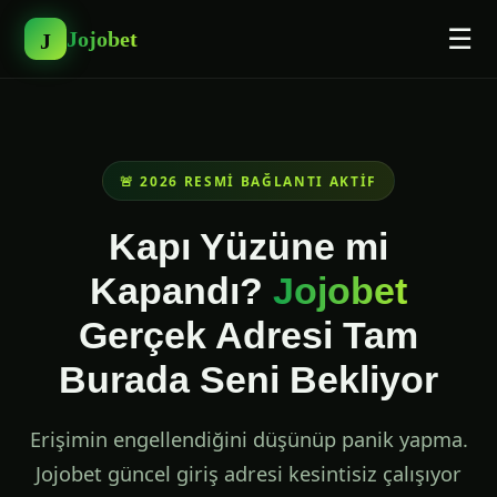
☰
Jojobet
J
🚨 2026 RESMI BAĞLANTI AKTIF
Kapı Yüzüne mi
Kapandı?
Jojobet
Gerçek Adresi Tam
Burada Seni Bekliyor
Erişimin engellendiğini düşünüp panik yapma.
Jojobet güncel giriş adresi kesintisiz çalışıyor