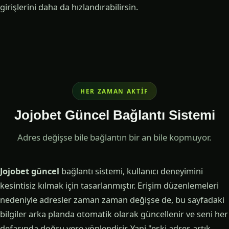
girişlerini daha da hızlandırabilirsin.
HER ZAMAN AKTIF
Jojobet Güncel Bağlantı Sistemi
Adres değişse bile bağlantın bir an bile kopmuyor.
Jojobet güncel
bağlantı sistemi, kullanıcı deneyimini
kesintisiz kılmak için tasarlanmıştır. Erişim düzenlemeleri
nedeniyle adresler zaman zaman değişse de, bu sayfadaki
bilgiler arka planda otomatik olarak güncellenir ve seni her
defasında doğru yere yönlendirir. Yani "eski adres artık