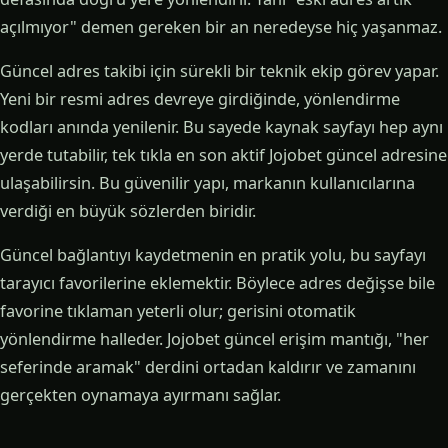
açılmıyor" demen gereken bir an neredeyse hiç yaşanmaz.
Güncel adres takibi için sürekli bir teknik ekip görev yapar.
Yeni bir resmi adres devreye girdiğinde, yönlendirme
kodları anında yenilenir. Bu sayede kaynak sayfayı hep aynı
yerde tutabilir, tek tıkla en son aktif Jojobet güncel adresine
ulaşabilirsin. Bu güvenilir yapı, markanın kullanıcılarına
verdiği en büyük sözlerden biridir.
Güncel bağlantıyı kaydetmenin en pratik yolu, bu sayfayı
tarayıcı favorilerine eklemektir. Böylece adres değişse bile
favorine tıklaman yeterli olur; gerisini otomatik
yönlendirme halleder. Jojobet güncel erişim mantığı, "her
seferinde aramak" derdini ortadan kaldırır ve zamanını
gerçekten oynamaya ayırmanı sağlar.