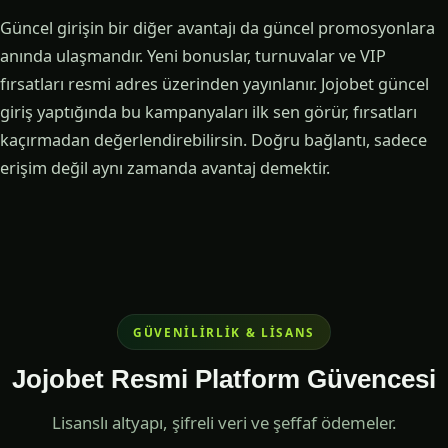
Güncel girişin bir diğer avantajı da güncel promosyonlara
anında ulaşmandır. Yeni bonuslar, turnuvalar ve VIP
fırsatları resmi adres üzerinden yayınlanır. Jojobet güncel
giriş yaptığında bu kampanyaları ilk sen görür, fırsatları
kaçırmadan değerlendirebilirsin. Doğru bağlantı, sadece
erişim değil aynı zamanda avantaj demektir.
GÜVENILIRLIK & LISANS
Jojobet Resmi Platform Güvencesi
Lisanslı altyapı, şifreli veri ve şeffaf ödemeler.