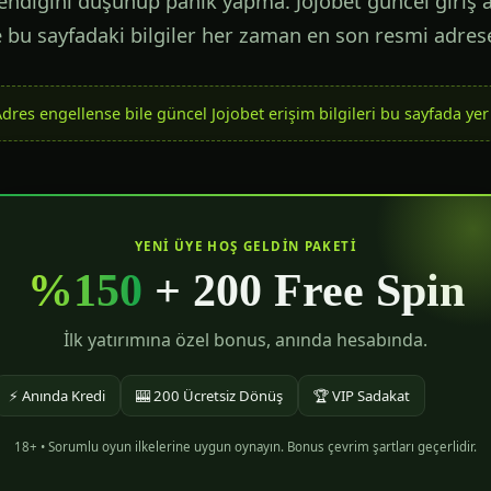
endiğini düşünüp panik yapma. Jojobet güncel giriş a
e bu sayfadaki bilgiler her zaman en son resmi adrese
dres engellense bile güncel Jojobet erişim bilgileri bu sayfada yer a
YENI ÜYE HOŞ GELDIN PAKETI
%150
+ 200 Free Spin
İlk yatırımına özel bonus, anında hesabında.
⚡ Anında Kredi
🎰 200 Ücretsiz Dönüş
🏆 VIP Sadakat
18+ • Sorumlu oyun ilkelerine uygun oynayın. Bonus çevrim şartları geçerlidir.