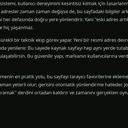
sistemi, kullanıcı deneyimini kesintisiz kılmak için tasarlanmı
 adresler zaman zaman değişse de, bu sayfadaki bilgiler ar
ni her defasında doğru yere yönlendirir. Yani "eski adres ar
e hiç yaşanmaz.
sürekli bir teknik ekip görev yapar. Yeni bir resmi adres devr
a yenilenir. Bu sayede kaynak sayfayı hep aynı yerde tutabili
laşabilirsin. Bu güvenilir yapı, markanın kullanıcılarına ve
enin en pratik yolu, bu sayfayı tarayıcı favorilerine ekleme
laman yeterli olur; gerisini otomatik yönlendirme halleder. J
aramak" derdini ortadan kaldırır ve zamanını gerçekten oyn