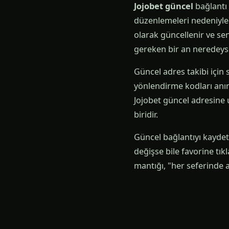
Jojobet güncel
bağlantı 
düzenlemeleri nedeniyle
olarak güncellenir ve se
gereken bir an neredeys
Güncel adres takibi için 
yönlendirme kodları anınd
Jojobet güncel adresine u
biridir.
Güncel bağlantıyı kaydetm
değişse bile favorine tık
mantığı, "her seferinde 