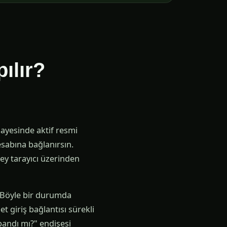
ılır?
.
sayesinde aktif resmi
hesabına bağlanırsın.
ey tarayıcı üzerinden
r. Böyle bir durumda
t giriş bağlantısı sürekli
pandı mı?" endişesi