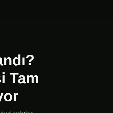
andı?
i Tam
yor