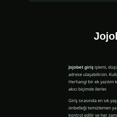
Jojo
Jojobet giriş
işlemi, düş
adrese ulaşabilirsin. Kull
Herhangi bir ek yazılım
akıcı biçimde ilerler.
Giriş sırasında en sık ya
önbelleği temizlemen ya d
kontrol edilir ve her za