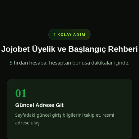
4 KOLAY ADIM
Jojobet Üyelik ve Başlangıç Rehberi
Sıfırdan hesaba, hesaptan bonusa dakikalar içinde.
01
Güncel Adrese Git
Sayfadaki güncel giriş bilgilerini takip et, resmi
adrese ulaş.