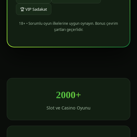
🏆 VIP Sadakat
18+ • Sorumlu oyun ilkelerine uygun oynayın. Bonus çevrim
şartları geçerlidir.
2000+
Slot ve Casino Oyunu