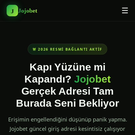
☰
Jojobet
J
🚨 2026 RESMI BAĞLANTI AKTIF
Kapı Yüzüne mi
Kapandı?
Jojobet
Gerçek Adresi Tam
Burada Seni Bekliyor
Erişimin engellendiğini düşünüp panik yapma.
Jojobet güncel giriş adresi kesintisiz çalışıyor