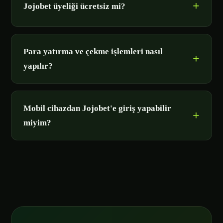
Jojobet üyeliği ücretsiz mi?
Para yatırma ve çekme işlemleri nasıl
yapılır?
Mobil cihazdan Jojobet'e giriş yapabilir
miyim?