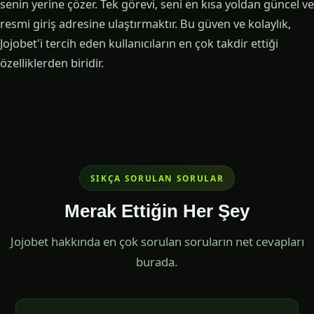
senin yerine çözer. Tek görevi, seni en kısa yoldan güncel ve
resmi giriş adresine ulaştırmaktır. Bu güven ve kolaylık,
Jojobet'i tercih eden kullanıcıların en çok takdir ettiği
özelliklerden biridir.
SIKÇA SORULAN SORULAR
Merak Ettiğin Her Şey
Jojobet hakkında en çok sorulan soruların net cevapları
burada.