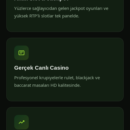
Yüzlerce sağlayıcıdan gelen jackpot oyunları ve
yüksek RTP'li slotlar tek panelde.
Gerçek Canlı Casino
Profesyonel krupiyelerle rulet, blackjack ve
baccarat masaları HD kalitesinde.