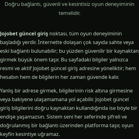
Doğru bağlantı, güvenli ve kesintisiz oyun deneyiminin
temelidir.
Jojobet güncel giriş
noktası, tüm oyun deneyiminin
başladığı yerdir. İnternette dolaşan çok sayıda sahte veya
eski bağlantı bulunabilir; bu yüzden güvenilir bir kaynaktan
girmek büyük önem taşır. Bu sayfadaki bilgiler yalnızca
resmi ve aktif Jojobet güncel giriş adresine yöneliktir; hem
hesabın hem de bilgilerin her zaman güvende kalır.
Yanlış bir adrese girmek, bilgilerinin risk altına girmesine
veya bakiyene ulaşamamana yol açabilir. Jojobet güncel
giriş bilgilerini doğru kaynaktan kullandığında ise böyle bir
endişe yaşamazsın. Sistem seni her seferinde şifreli ve
doğrulanmış bir bağlantı üzerinden platforma taşır, oyun
keyfin kesintiye uğramaz.