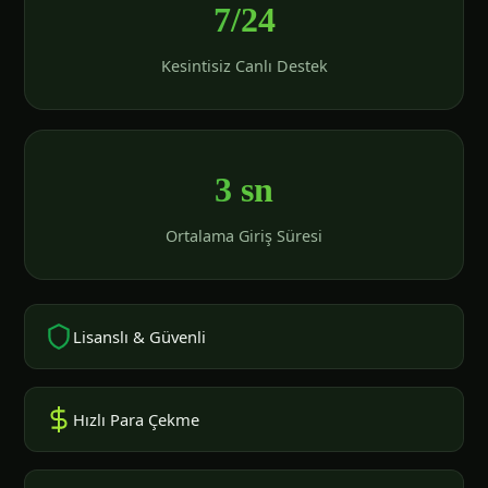
7/24
Kesintisiz Canlı Destek
3 sn
Ortalama Giriş Süresi
Lisanslı & Güvenli
Hızlı Para Çekme