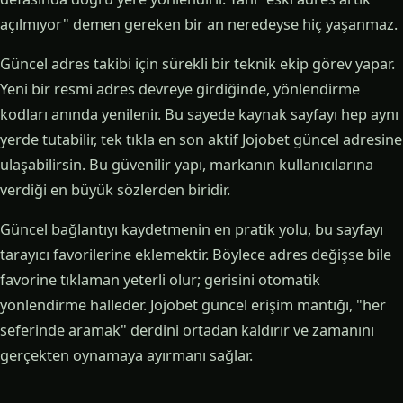
açılmıyor" demen gereken bir an neredeyse hiç yaşanmaz.
Güncel adres takibi için sürekli bir teknik ekip görev yapar.
Yeni bir resmi adres devreye girdiğinde, yönlendirme
kodları anında yenilenir. Bu sayede kaynak sayfayı hep aynı
yerde tutabilir, tek tıkla en son aktif Jojobet güncel adresine
ulaşabilirsin. Bu güvenilir yapı, markanın kullanıcılarına
verdiği en büyük sözlerden biridir.
Güncel bağlantıyı kaydetmenin en pratik yolu, bu sayfayı
tarayıcı favorilerine eklemektir. Böylece adres değişse bile
favorine tıklaman yeterli olur; gerisini otomatik
yönlendirme halleder. Jojobet güncel erişim mantığı, "her
seferinde aramak" derdini ortadan kaldırır ve zamanını
gerçekten oynamaya ayırmanı sağlar.