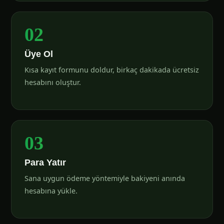
02
Üye Ol
Kısa kayıt formunu doldur, birkaç dakikada ücretsiz
hesabını oluştur.
03
Para Yatır
Sana uygun ödeme yöntemiyle bakiyeni anında
hesabına yükle.