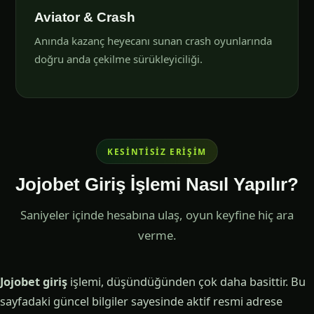
Aviator & Crash
Anında kazanç heyecanı sunan crash oyunlarında
doğru anda çekilme sürükleyiciliği.
KESINTISIZ ERIŞIM
Jojobet Giriş İşlemi Nasıl Yapılır?
Saniyeler içinde hesabına ulaş, oyun keyfine hiç ara
verme.
Jojobet giriş
işlemi, düşündüğünden çok daha basittir. Bu
sayfadaki güncel bilgiler sayesinde aktif resmi adrese