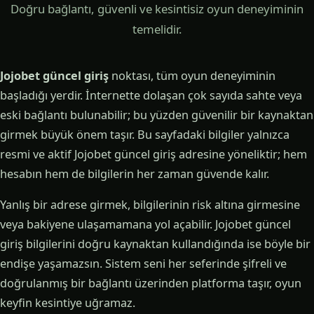
Doğru bağlantı, güvenli ve kesintisiz oyun deneyiminin
temelidir.
Jojobet güncel giriş
noktası, tüm oyun deneyiminin
başladığı yerdir. İnternette dolaşan çok sayıda sahte veya
eski bağlantı bulunabilir; bu yüzden güvenilir bir kaynaktan
girmek büyük önem taşır. Bu sayfadaki bilgiler yalnızca
resmi ve aktif Jojobet güncel giriş adresine yöneliktir; hem
hesabın hem de bilgilerin her zaman güvende kalır.
Yanlış bir adrese girmek, bilgilerinin risk altına girmesine
veya bakiyene ulaşamamana yol açabilir. Jojobet güncel
giriş bilgilerini doğru kaynaktan kullandığında ise böyle bir
endişe yaşamazsın. Sistem seni her seferinde şifreli ve
doğrulanmış bir bağlantı üzerinden platforma taşır, oyun
keyfin kesintiye uğramaz.