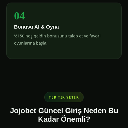
04
Bonusu Al & Oyna
%150 hoş geldin bonusunu talep et ve favori
oyunlarına başla.
TEK TIK YETER
Jojobet Güncel Giriş Neden Bu
Kadar Önemli?