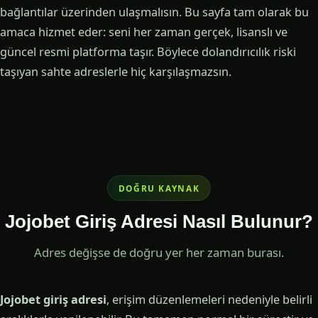
bağlantılar üzerinden ulaşmalısın. Bu sayfa tam olarak bu
amaca hizmet eder: seni her zaman gerçek, lisanslı ve
güncel resmi platforma taşır. Böylece dolandırıcılık riski
taşıyan sahte adreslerle hiç karşılaşmazsın.
DOĞRU KAYNAK
Jojobet Giriş Adresi Nasıl Bulunur?
Adres değişse de doğru yer her zaman burası.
Jojobet giriş adresi
, erişim düzenlemeleri nedeniyle belirli