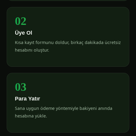
02
Üye Ol
Kısa kayıt formunu doldur, birkaç dakikada ücretsiz
hesabını oluştur.
03
Para Yatır
Sana uygun ödeme yöntemiyle bakiyeni anında
hesabına yükle.