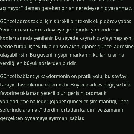
açılmıyor" demen gereken bir an neredeyse hiç yaşanmaz.
Güncel adres takibi için sürekli bir teknik ekip görev yapar.
Yeni bir resmi adres devreye girdiğinde, yönlendirme
kodları anında yenilenir. Bu sayede kaynak sayfayı hep aynı
yerde tutabilir, tek tıkla en son aktif Jojobet güncel adresine
ulaşabilirsin. Bu güvenilir yapı, markanın kullanıcılarına
verdiği en büyük sözlerden biridir.
Güncel bağlantıyı kaydetmenin en pratik yolu, bu sayfayı
tarayıcı favorilerine eklemektir. Böylece adres değişse bile
favorine tıklaman yeterli olur; gerisini otomatik
yönlendirme halleder. Jojobet güncel erişim mantığı, "her
seferinde aramak" derdini ortadan kaldırır ve zamanını
gerçekten oynamaya ayırmanı sağlar.