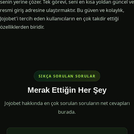
senin yerine çözer. Tek görevi, seni en kısa yoldan güncel ve
resmi giriş adresine ulaştırmaktır. Bu güven ve kolaylık,
Jojobet'i tercih eden kullanıcıların en çok takdir ettiği
özelliklerden biridir.
SIKÇA SORULAN SORULAR
Merak Ettiğin Her Şey
Jojobet hakkında en çok sorulan soruların net cevapları
burada.