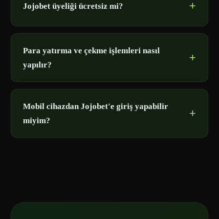
Jojobet üyeliği ücretsiz mi?
Para yatırma ve çekme işlemleri nasıl
yapılır?
Mobil cihazdan Jojobet'e giriş yapabilir
miyim?