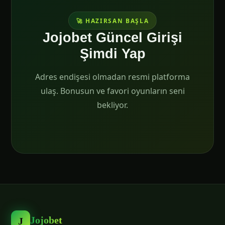
🚀 HAZIRSAN BAŞLA
Jojobet Güncel Girişi
Şimdi Yap
Adres endişesi olmadan resmi platforma
ulaş. Bonusun ve favori oyunların seni
bekliyor.
Jojobet
J