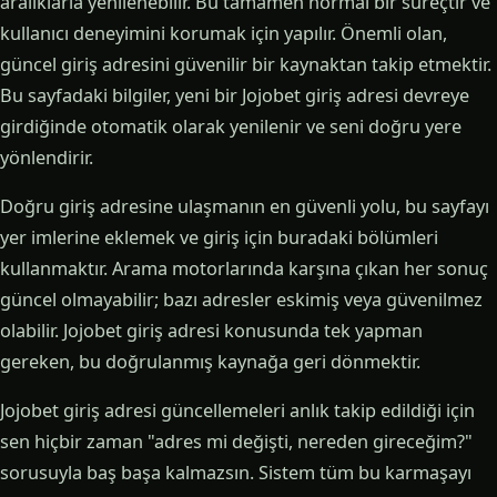
aralıklarla yenilenebilir. Bu tamamen normal bir süreçtir ve
kullanıcı deneyimini korumak için yapılır. Önemli olan,
güncel giriş adresini güvenilir bir kaynaktan takip etmektir.
Bu sayfadaki bilgiler, yeni bir Jojobet giriş adresi devreye
girdiğinde otomatik olarak yenilenir ve seni doğru yere
yönlendirir.
Doğru giriş adresine ulaşmanın en güvenli yolu, bu sayfayı
yer imlerine eklemek ve giriş için buradaki bölümleri
kullanmaktır. Arama motorlarında karşına çıkan her sonuç
güncel olmayabilir; bazı adresler eskimiş veya güvenilmez
olabilir. Jojobet giriş adresi konusunda tek yapman
gereken, bu doğrulanmış kaynağa geri dönmektir.
Jojobet giriş adresi güncellemeleri anlık takip edildiği için
sen hiçbir zaman "adres mi değişti, nereden gireceğim?"
sorusuyla baş başa kalmazsın. Sistem tüm bu karmaşayı