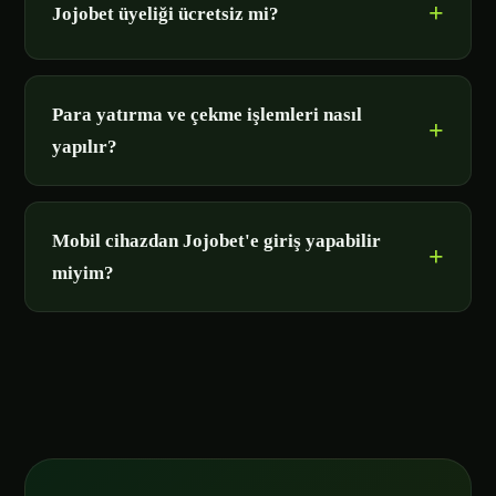
Jojobet üyeliği ücretsiz mi?
Para yatırma ve çekme işlemleri nasıl
yapılır?
Mobil cihazdan Jojobet'e giriş yapabilir
miyim?