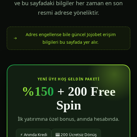
ve bu sayfadaki bilgiler her zaman en son
resmi adrese yöneliktir.
Adres engellense bile güncel Jojobet erişim
bilgileri bu sayfada yer alır.
YENI ÜYE HOŞ GELDIN PAKETI
%150
+ 200 Free
Spin
İlk yatırımına özel bonus, anında hesabında.
⚡ Anında Kredi
🎰 200 Ücretsiz Dönüş