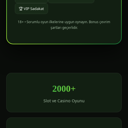
🏆 VIP Sadakat
18+ • Sorumlu oyun ilkelerine uygun oynayın. Bonus çevrim
şartları geçerlidir.
2000+
Slot ve Casino Oyunu