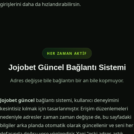
girişlerini daha da hızlandırabilirsin.
HER ZAMAN AKTIF
Jojobet Güncel Bağlantı Sistemi
Adres değişse bile bağlantın bir an bile kopmuyor.
Jojobet güncel
bağlantı sistemi, kullanıcı deneyimini
kesintisiz kılmak için tasarlanmıştır. Erişim düzenlemeleri
nedeniyle adresler zaman zaman değişse de, bu sayfadaki
bilgiler arka planda otomatik olarak güncellenir ve seni her
defasında doğru yere yönlendirir. Yani "eski adres artık