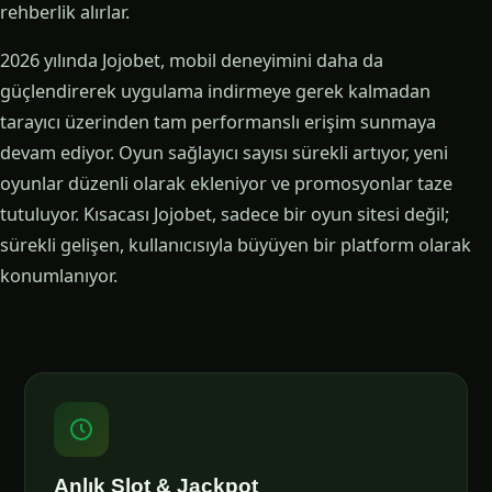
rehberlik alırlar.
2026 yılında Jojobet, mobil deneyimini daha da
güçlendirerek uygulama indirmeye gerek kalmadan
tarayıcı üzerinden tam performanslı erişim sunmaya
devam ediyor. Oyun sağlayıcı sayısı sürekli artıyor, yeni
oyunlar düzenli olarak ekleniyor ve promosyonlar taze
tutuluyor. Kısacası Jojobet, sadece bir oyun sitesi değil;
sürekli gelişen, kullanıcısıyla büyüyen bir platform olarak
konumlanıyor.
Anlık Slot & Jackpot