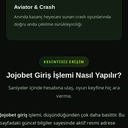
Aviator & Crash
Anında kazanç heyecanı sunan crash oyunlarında
doğru anda çekilme sürükleyiciliği.
KESINTISIZ ERIŞIM
Jojobet Giriş İşlemi Nasıl Yapılır?
Saniyeler içinde hesabına ulaş, oyun keyfine hiç ara
verme.
Jojobet giriş
işlemi, düşündüğünden çok daha basittir. Bu
sayfadaki güncel bilgiler sayesinde aktif resmi adrese