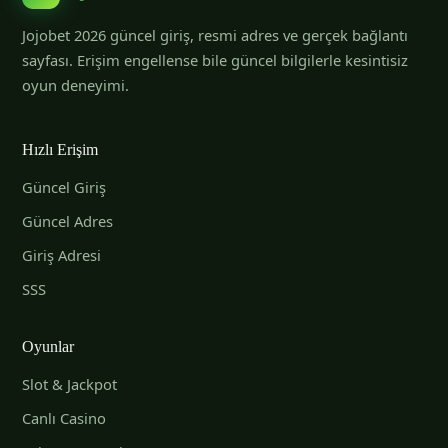
Jojobet 2026 güncel giriş, resmi adres ve gerçek bağlantı
sayfası. Erişim engellense bile güncel bilgilerle kesintisiz
oyun deneyimi.
Hızlı Erişim
Güncel Giriş
Güncel Adres
Giriş Adresi
SSS
Oyunlar
Slot & Jackpot
Canlı Casino