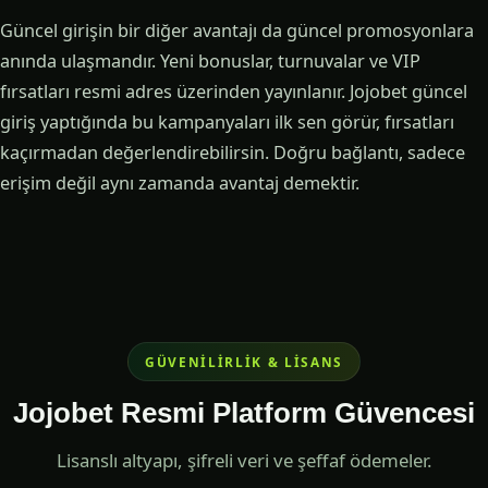
Güncel girişin bir diğer avantajı da güncel promosyonlara
anında ulaşmandır. Yeni bonuslar, turnuvalar ve VIP
fırsatları resmi adres üzerinden yayınlanır. Jojobet güncel
giriş yaptığında bu kampanyaları ilk sen görür, fırsatları
kaçırmadan değerlendirebilirsin. Doğru bağlantı, sadece
erişim değil aynı zamanda avantaj demektir.
GÜVENILIRLIK & LISANS
Jojobet Resmi Platform Güvencesi
Lisanslı altyapı, şifreli veri ve şeffaf ödemeler.