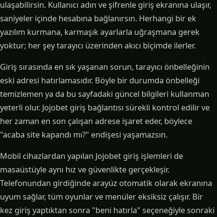
ulaşabilirsin. Kullanıcı adın ve şifrenle giriş ekranına ulaşır,
saniyeler içinde hesabına bağlanırsın. Herhangi bir ek
yazılım kurmana, karmaşık ayarlarla uğraşmana gerek
yoktur; her şey tarayıcı üzerinden akıcı biçimde ilerler.
Giriş sırasında en sık yaşanan sorun, tarayıcı önbelleğinin
eski adresi hatırlamasıdır. Böyle bir durumda önbelleği
temizlemen ya da bu sayfadaki güncel bilgileri kullanman
yeterli olur. Jojobet giriş bağlantısı sürekli kontrol edilir ve
her zaman en son çalışan adrese işaret eder, böylece
"acaba site kapandı mı?" endişesi yaşamazsın.
Mobil cihazlardan yapılan Jojobet giriş işlemleri de
masaüstüyle aynı hız ve güvenlikte gerçekleşir.
Telefonundan girdiğinde arayüz otomatik olarak ekranına
uyum sağlar, tüm oyunlar ve menüler eksiksiz çalışır. Bir
kez giriş yaptıktan sonra "beni hatırla" seçeneğiyle sonraki