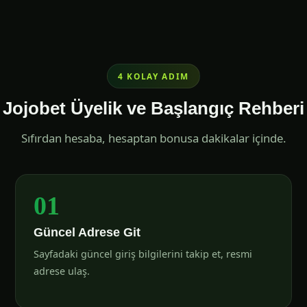
4 KOLAY ADIM
Jojobet Üyelik ve Başlangıç Rehberi
Sıfırdan hesaba, hesaptan bonusa dakikalar içinde.
01
Güncel Adrese Git
Sayfadaki güncel giriş bilgilerini takip et, resmi
adrese ulaş.