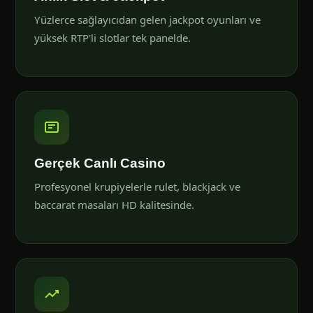
Yüzlerce sağlayıcıdan gelen jackpot oyunları ve
yüksek RTP'li slotlar tek panelde.
Gerçek Canlı Casino
Profesyonel krupiyelerle rulet, blackjack ve
baccarat masaları HD kalitesinde.