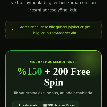
ve bu sayfadaki bilgiler her zaman en son
resmi adrese yöneliktir.
Adres engellense bile güncel Jojobet erişim
bilgileri bu sayfada yer alır.
YENI ÜYE HOŞ GELDIN PAKETI
%150
+ 200 Free
Spin
İlk yatırımına özel bonus, anında hesabında.
⚡ Anında Kredi
🎰 200 Ücretsiz Dönüş