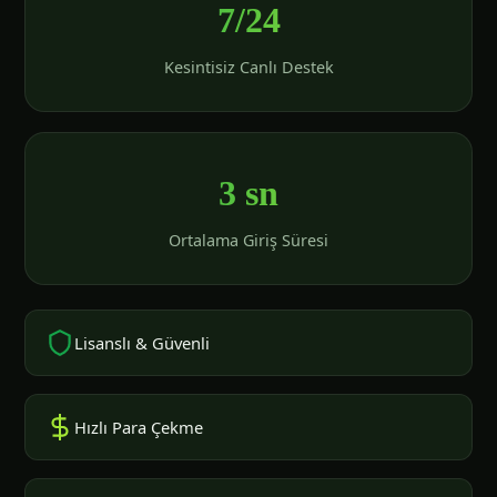
7/24
Kesintisiz Canlı Destek
3 sn
Ortalama Giriş Süresi
Lisanslı & Güvenli
Hızlı Para Çekme