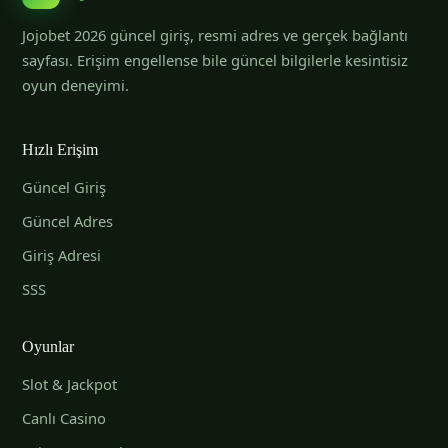
Jojobet 2026 güncel giriş, resmi adres ve gerçek bağlantı
sayfası. Erişim engellense bile güncel bilgilerle kesintisiz
oyun deneyimi.
Hızlı Erişim
Güncel Giriş
Güncel Adres
Giriş Adresi
SSS
Oyunlar
Slot & Jackpot
Canlı Casino