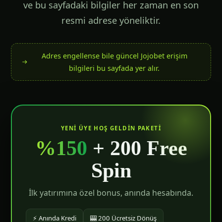
ve bu sayfadaki bilgiler her zaman en son
resmi adrese yöneliktir.
Adres engellense bile güncel Jojobet erişim
bilgileri bu sayfada yer alır.
YENI ÜYE HOŞ GELDIN PAKETI
%150
+ 200 Free
Spin
İlk yatırımına özel bonus, anında hesabında.
⚡ Anında Kredi
🎰 200 Ücretsiz Dönüş