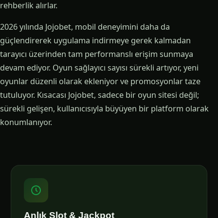
rehberlik alırlar.
2026 yılında Jojobet, mobil deneyimini daha da
güçlendirerek uygulama indirmeye gerek kalmadan
tarayıcı üzerinden tam performanslı erişim sunmaya
devam ediyor. Oyun sağlayıcı sayısı sürekli artıyor, yeni
oyunlar düzenli olarak ekleniyor ve promosyonlar taze
tutuluyor. Kısacası Jojobet, sadece bir oyun sitesi değil;
sürekli gelişen, kullanıcısıyla büyüyen bir platform olarak
konumlanıyor.
Anlık Slot & Jackpot