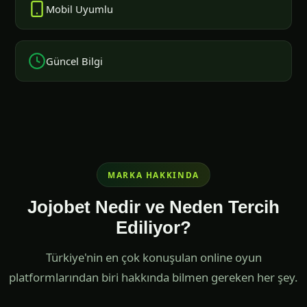
Mobil Uyumlu
Güncel Bilgi
MARKA HAKKINDA
Jojobet Nedir ve Neden Tercih
Ediliyor?
Türkiye'nin en çok konuşulan online oyun
platformlarından biri hakkında bilmen gereken her şey.