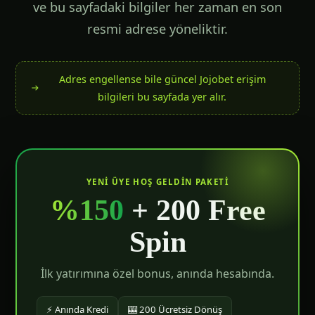
ve bu sayfadaki bilgiler her zaman en son
resmi adrese yöneliktir.
Adres engellense bile güncel Jojobet erişim
bilgileri bu sayfada yer alır.
YENI ÜYE HOŞ GELDIN PAKETI
%150
+ 200 Free
Spin
İlk yatırımına özel bonus, anında hesabında.
⚡ Anında Kredi
🎰 200 Ücretsiz Dönüş