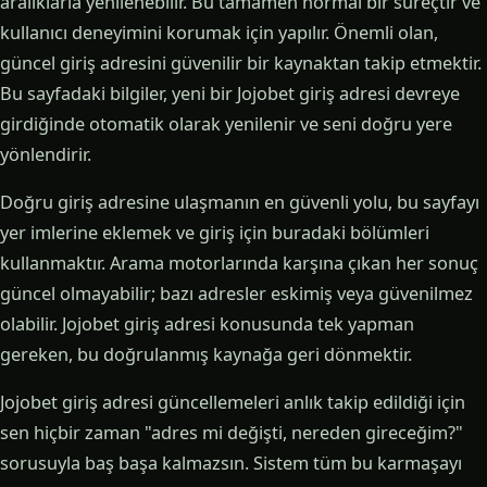
aralıklarla yenilenebilir. Bu tamamen normal bir süreçtir ve
kullanıcı deneyimini korumak için yapılır. Önemli olan,
güncel giriş adresini güvenilir bir kaynaktan takip etmektir.
Bu sayfadaki bilgiler, yeni bir Jojobet giriş adresi devreye
girdiğinde otomatik olarak yenilenir ve seni doğru yere
yönlendirir.
Doğru giriş adresine ulaşmanın en güvenli yolu, bu sayfayı
yer imlerine eklemek ve giriş için buradaki bölümleri
kullanmaktır. Arama motorlarında karşına çıkan her sonuç
güncel olmayabilir; bazı adresler eskimiş veya güvenilmez
olabilir. Jojobet giriş adresi konusunda tek yapman
gereken, bu doğrulanmış kaynağa geri dönmektir.
Jojobet giriş adresi güncellemeleri anlık takip edildiği için
sen hiçbir zaman "adres mi değişti, nereden gireceğim?"
sorusuyla baş başa kalmazsın. Sistem tüm bu karmaşayı