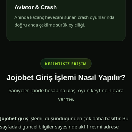
Aviator & Crash
Anında kazanç heyecanı sunan crash oyunlarında
doğru anda çekilme sürükleyiciliği.
KESINTISIZ ERIŞIM
Jojobet Giriş İşlemi Nasıl Yapılır?
Saniyeler içinde hesabına ulaş, oyun keyfine hiç ara
verme.
Jojobet giriş
işlemi, düşündüğünden çok daha basittir. Bu
sayfadaki güncel bilgiler sayesinde aktif resmi adrese