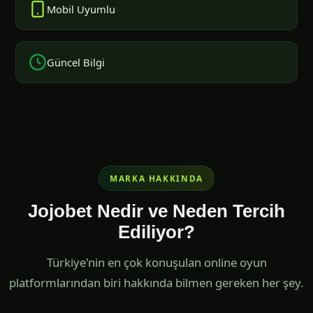
Mobil Uyumlu
Güncel Bilgi
MARKA HAKKINDA
Jojobet Nedir ve Neden Tercih
Ediliyor?
Türkiye'nin en çok konuşulan online oyun
platformlarından biri hakkında bilmen gereken her şey.