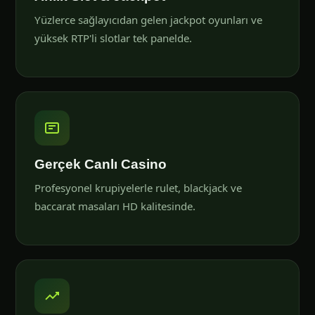
Yüzlerce sağlayıcıdan gelen jackpot oyunları ve
yüksek RTP'li slotlar tek panelde.
Gerçek Canlı Casino
Profesyonel krupiyelerle rulet, blackjack ve
baccarat masaları HD kalitesinde.