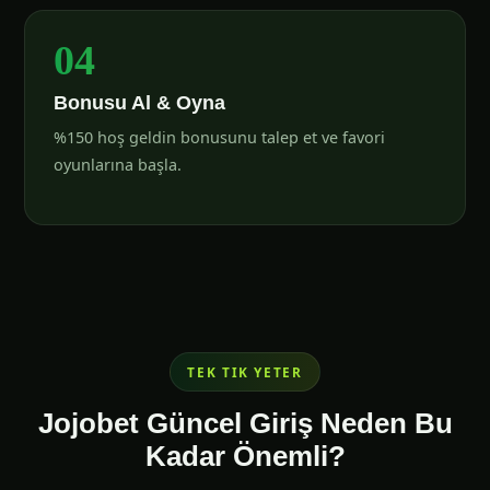
04
Bonusu Al & Oyna
%150 hoş geldin bonusunu talep et ve favori
oyunlarına başla.
TEK TIK YETER
Jojobet Güncel Giriş Neden Bu
Kadar Önemli?