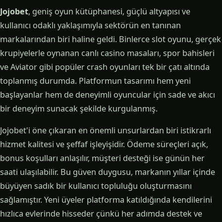
Jojobet
, geniş oyun kütüphanesi, güçlü altyapısı ve
kullanıcı odaklı yaklaşımıyla sektörün en tanınan
markalarından biri haline geldi. Binlerce slot oyunu, gerçek
krupiyelerle oynanan canlı casino masaları, spor bahisleri
ve Aviator gibi popüler crash oyunları tek bir çatı altında
toplanmış durumda. Platformun tasarımı hem yeni
başlayanlar hem de deneyimli oyuncular için sade ve akıcı
bir deneyim sunacak şekilde kurgulanmış.
Jojobet'i öne çıkaran en önemli unsurlardan biri istikrarlı
hizmet kalitesi ve şeffaf işleyişidir. Ödeme süreçleri açık,
bonus koşulları anlaşılır, müşteri desteği ise günün her
saati ulaşılabilir. Bu güven duygusu, markanın yıllar içinde
büyüyen sadık bir kullanıcı topluluğu oluşturmasını
sağlamıştır. Yeni üyeler platforma katıldığında kendilerini
hızlıca evlerinde hisseder çünkü her adımda destek ve