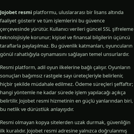
Jojobet resmi
platformu, uluslararası bir lisans altında
faaliyet gösterir ve tüm işlemlerini bu güvence
çerçevesinde yürütür. Kullanıcı verileri güncel SSL şifreleme
teknolojisiyle korunur; kişisel ve finansal bilgilerin üçüncü
taraflarla paylaşılmaz. Bu güvenlik katmanları, oyuncuların
gönül rahatlığıyla oynamasını sağlayan temel unsurlardır.
Resmi platform, adil oyun ilkelerine bağlı çalışır. Oyunların
sonuçları bağımsız rastgele sayı üreteçleriyle belirlenir,
hiçbir şekilde müdahale edilmez. Ödeme süreçleri şeffaftır;
hangi yöntemle ne kadar sürede işlem yapılacağı açıkça
belirtilir. Jojobet resmi hizmetinin en güçlü yanlarından biri,
bu netlik ve dürüstlük anlayışıdır.
Resmi olmayan kopya sitelerden uzak durmak, güvenliğin
ilk kuralıdır. Jojobet resmi adresine yalnızca doğrulanmış