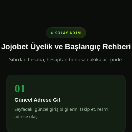
4 KOLAY ADIM
Jojobet Üyelik ve Başlangıç Rehberi
Sıfırdan hesaba, hesaptan bonusa dakikalar içinde.
01
Güncel Adrese Git
Sayfadaki güncel giriş bilgilerini takip et, resmi
adrese ulaş.