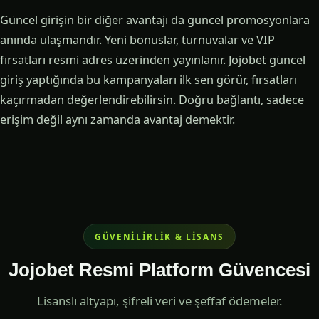
Güncel girişin bir diğer avantajı da güncel promosyonlara
anında ulaşmandır. Yeni bonuslar, turnuvalar ve VIP
fırsatları resmi adres üzerinden yayınlanır. Jojobet güncel
giriş yaptığında bu kampanyaları ilk sen görür, fırsatları
kaçırmadan değerlendirebilirsin. Doğru bağlantı, sadece
erişim değil aynı zamanda avantaj demektir.
GÜVENILIRLIK & LISANS
Jojobet Resmi Platform Güvencesi
Lisanslı altyapı, şifreli veri ve şeffaf ödemeler.