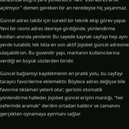
açılmıyor" demen gereken bir an neredeyse hiç yaşanmaz.
Güncel adres takibi için sürekli bir teknik ekip görev yapar.
Yeni bir resmi adres devreye girdiğinde, yönlendirme
kodları anında yenilenir. Bu sayede kaynak sayfayı hep aynı
yerde tutabilir, tek tıkla en son aktif Jojobet güncel adresine
ulaşabilirsin. Bu güvenilir yapı, markanın kullanıcılarına
verdiği en büyük sözlerden biridir.
Güncel bağlantıyı kaydetmenin en pratik yolu, bu sayfayı
tarayıcı favorilerine eklemektir. Böylece adres değişse bile
favorine tıklaman yeterli olur; gerisini otomatik
yönlendirme halleder. Jojobet güncel erişim mantığı, "her
seferinde aramak" derdini ortadan kaldırır ve zamanını
gerçekten oynamaya ayırmanı sağlar.