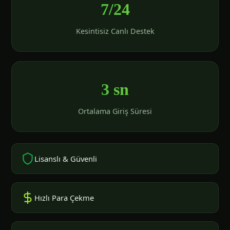
7/24
Kesintisiz Canlı Destek
3 sn
Ortalama Giriş Süresi
Lisanslı & Güvenli
Hızlı Para Çekme