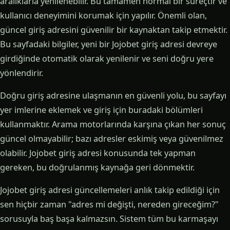
aralıklarla yenilenebilir. Bu tamamen normal bir süreçtir ve
kullanıcı deneyimini korumak için yapılır. Önemli olan,
güncel giriş adresini güvenilir bir kaynaktan takip etmektir.
Bu sayfadaki bilgiler, yeni bir Jojobet giriş adresi devreye
girdiğinde otomatik olarak yenilenir ve seni doğru yere
yönlendirir.
Doğru giriş adresine ulaşmanın en güvenli yolu, bu sayfayı
yer imlerine eklemek ve giriş için buradaki bölümleri
kullanmaktır. Arama motorlarında karşına çıkan her sonuç
güncel olmayabilir; bazı adresler eskimiş veya güvenilmez
olabilir. Jojobet giriş adresi konusunda tek yapman
gereken, bu doğrulanmış kaynağa geri dönmektir.
Jojobet giriş adresi güncellemeleri anlık takip edildiği için
sen hiçbir zaman "adres mi değişti, nereden gireceğim?"
sorusuyla baş başa kalmazsın. Sistem tüm bu karmaşayı