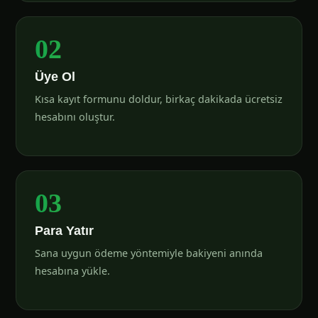
02
Üye Ol
Kısa kayıt formunu doldur, birkaç dakikada ücretsiz
hesabını oluştur.
03
Para Yatır
Sana uygun ödeme yöntemiyle bakiyeni anında
hesabına yükle.