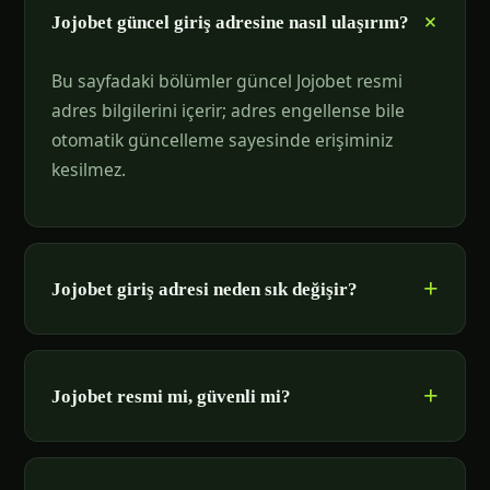
Jojobet güncel giriş adresine nasıl ulaşırım?
Bu sayfadaki bölümler güncel Jojobet resmi
adres bilgilerini içerir; adres engellense bile
otomatik güncelleme sayesinde erişiminiz
kesilmez.
Jojobet giriş adresi neden sık değişir?
Jojobet resmi mi, güvenli mi?