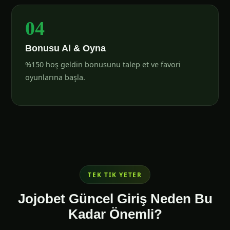
04
Bonusu Al & Oyna
%150 hoş geldin bonusunu talep et ve favori
oyunlarına başla.
TEK TIK YETER
Jojobet Güncel Giriş Neden Bu
Kadar Önemli?