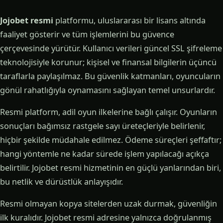
Jojobet resmi
platformu, uluslararası bir lisans altında
faaliyet gösterir ve tüm işlemlerini bu güvence
çerçevesinde yürütür. Kullanıcı verileri güncel SSL şifreleme
teknolojisiyle korunur; kişisel ve finansal bilgilerin üçüncü
taraflarla paylaşılmaz. Bu güvenlik katmanları, oyuncuların
gönül rahatlığıyla oynamasını sağlayan temel unsurlardır.
Resmi platform, adil oyun ilkelerine bağlı çalışır. Oyunların
sonuçları bağımsız rastgele sayı üreteçleriyle belirlenir,
hiçbir şekilde müdahale edilmez. Ödeme süreçleri şeffaftır;
hangi yöntemle ne kadar sürede işlem yapılacağı açıkça
belirtilir. Jojobet resmi hizmetinin en güçlü yanlarından biri,
bu netlik ve dürüstlük anlayışıdır.
Resmi olmayan kopya sitelerden uzak durmak, güvenliğin
ilk kuralıdır. Jojobet resmi adresine yalnızca doğrulanmış