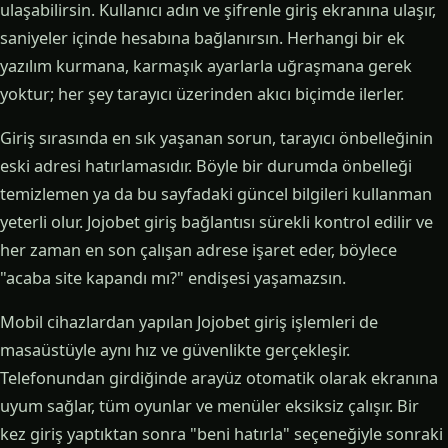
ulaşabilirsin. Kullanıcı adın ve şifrenle giriş ekranına ulaşır,
saniyeler içinde hesabına bağlanırsın. Herhangi bir ek
yazılım kurmana, karmaşık ayarlarla uğraşmana gerek
yoktur; her şey tarayıcı üzerinden akıcı biçimde ilerler.
Giriş sırasında en sık yaşanan sorun, tarayıcı önbelleğinin
eski adresi hatırlamasıdır. Böyle bir durumda önbelleği
temizlemen ya da bu sayfadaki güncel bilgileri kullanman
yeterli olur. Jojobet giriş bağlantısı sürekli kontrol edilir ve
her zaman en son çalışan adrese işaret eder, böylece
"acaba site kapandı mı?" endişesi yaşamazsın.
Mobil cihazlardan yapılan Jojobet giriş işlemleri de
masaüstüyle aynı hız ve güvenlikte gerçekleşir.
Telefonundan girdiğinde arayüz otomatik olarak ekranına
uyum sağlar, tüm oyunlar ve menüler eksiksiz çalışır. Bir
kez giriş yaptıktan sonra "beni hatırla" seçeneğiyle sonraki