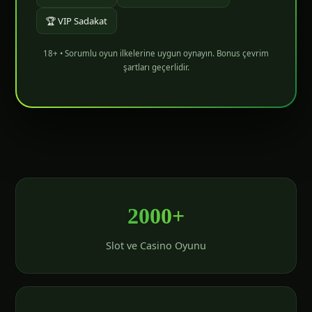
🏆 VIP Sadakat
18+ • Sorumlu oyun ilkelerine uygun oynayın. Bonus çevrim
şartları geçerlidir.
2000+
Slot ve Casino Oyunu