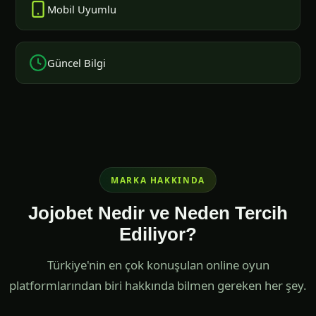
Mobil Uyumlu
Güncel Bilgi
MARKA HAKKINDA
Jojobet Nedir ve Neden Tercih
Ediliyor?
Türkiye'nin en çok konuşulan online oyun
platformlarından biri hakkında bilmen gereken her şey.