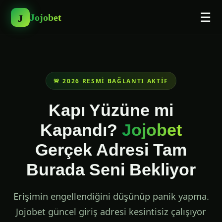
☰
Jojobet
J
🚨 2026 RESMI BAĞLANTI AKTIF
Kapı Yüzüne mi
Kapandı?
Jojobet
Gerçek Adresi Tam
Burada Seni Bekliyor
Erişimin engellendiğini düşünüp panik yapma.
Jojobet güncel giriş adresi kesintisiz çalışıyor