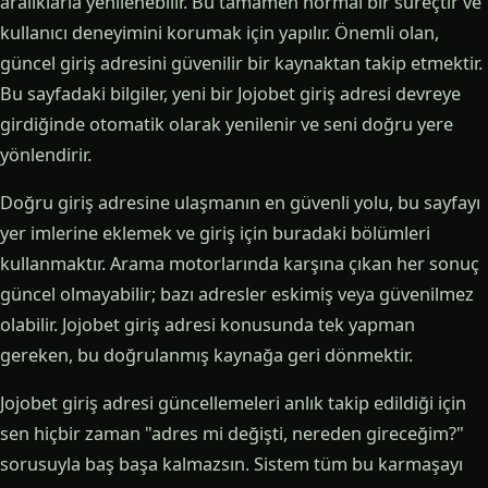
aralıklarla yenilenebilir. Bu tamamen normal bir süreçtir ve
kullanıcı deneyimini korumak için yapılır. Önemli olan,
güncel giriş adresini güvenilir bir kaynaktan takip etmektir.
Bu sayfadaki bilgiler, yeni bir Jojobet giriş adresi devreye
girdiğinde otomatik olarak yenilenir ve seni doğru yere
yönlendirir.
Doğru giriş adresine ulaşmanın en güvenli yolu, bu sayfayı
yer imlerine eklemek ve giriş için buradaki bölümleri
kullanmaktır. Arama motorlarında karşına çıkan her sonuç
güncel olmayabilir; bazı adresler eskimiş veya güvenilmez
olabilir. Jojobet giriş adresi konusunda tek yapman
gereken, bu doğrulanmış kaynağa geri dönmektir.
Jojobet giriş adresi güncellemeleri anlık takip edildiği için
sen hiçbir zaman "adres mi değişti, nereden gireceğim?"
sorusuyla baş başa kalmazsın. Sistem tüm bu karmaşayı