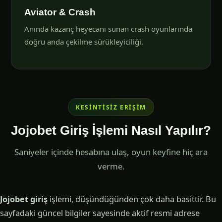
Aviator & Crash
Anında kazanç heyecanı sunan crash oyunlarında
doğru anda çekilme sürükleyiciliği.
KESINTISIZ ERIŞIM
Jojobet Giriş İşlemi Nasıl Yapılır?
Saniyeler içinde hesabına ulaş, oyun keyfine hiç ara
verme.
Jojobet giriş
işlemi, düşündüğünden çok daha basittir. Bu
sayfadaki güncel bilgiler sayesinde aktif resmi adrese