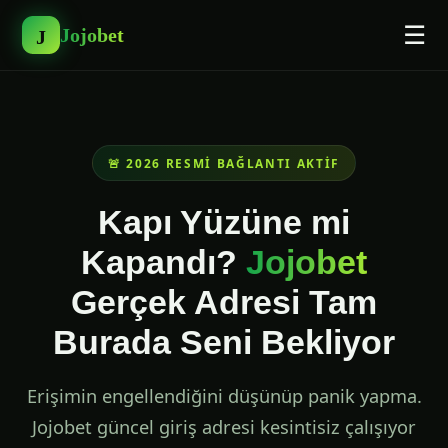
☰
Jojobet
J
🚨 2026 RESMI BAĞLANTI AKTIF
Kapı Yüzüne mi
Kapandı?
Jojobet
Gerçek Adresi Tam
Burada Seni Bekliyor
Erişimin engellendiğini düşünüp panik yapma.
Jojobet güncel giriş adresi kesintisiz çalışıyor