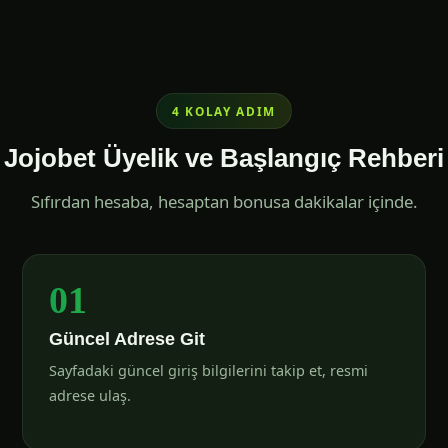
4 KOLAY ADIM
Jojobet Üyelik ve Başlangıç Rehberi
Sıfırdan hesaba, hesaptan bonusa dakikalar içinde.
01
Güncel Adrese Git
Sayfadaki güncel giriş bilgilerini takip et, resmi
adrese ulaş.