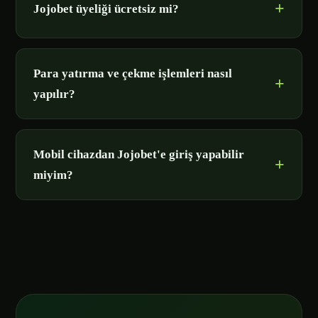
Jojobet üyeliği ücretsiz mi?
Para yatırma ve çekme işlemleri nasıl
yapılır?
Mobil cihazdan Jojobet'e giriş yapabilir
miyim?