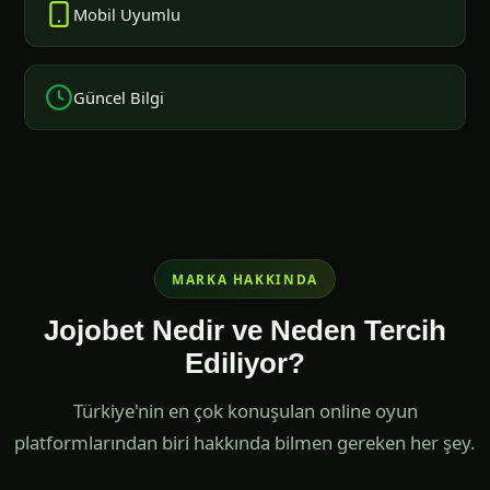
Mobil Uyumlu
Güncel Bilgi
MARKA HAKKINDA
Jojobet Nedir ve Neden Tercih
Ediliyor?
Türkiye'nin en çok konuşulan online oyun
platformlarından biri hakkında bilmen gereken her şey.