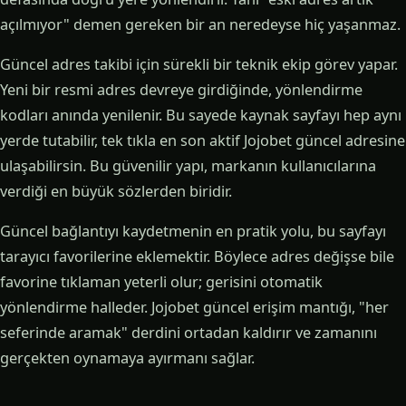
açılmıyor" demen gereken bir an neredeyse hiç yaşanmaz.
Güncel adres takibi için sürekli bir teknik ekip görev yapar.
Yeni bir resmi adres devreye girdiğinde, yönlendirme
kodları anında yenilenir. Bu sayede kaynak sayfayı hep aynı
yerde tutabilir, tek tıkla en son aktif Jojobet güncel adresine
ulaşabilirsin. Bu güvenilir yapı, markanın kullanıcılarına
verdiği en büyük sözlerden biridir.
Güncel bağlantıyı kaydetmenin en pratik yolu, bu sayfayı
tarayıcı favorilerine eklemektir. Böylece adres değişse bile
favorine tıklaman yeterli olur; gerisini otomatik
yönlendirme halleder. Jojobet güncel erişim mantığı, "her
seferinde aramak" derdini ortadan kaldırır ve zamanını
gerçekten oynamaya ayırmanı sağlar.