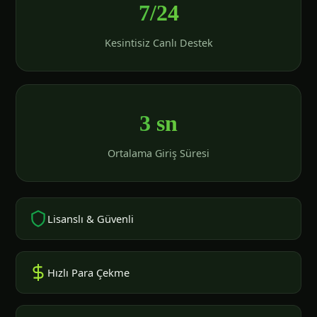
7/24
Kesintisiz Canlı Destek
3 sn
Ortalama Giriş Süresi
Lisanslı & Güvenli
Hızlı Para Çekme