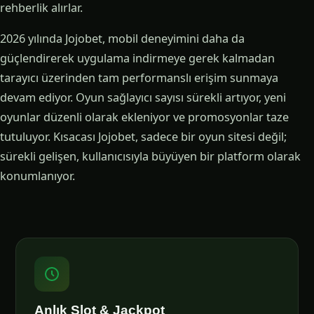
rehberlik alırlar.
2026 yılında Jojobet, mobil deneyimini daha da
güçlendirerek uygulama indirmeye gerek kalmadan
tarayıcı üzerinden tam performanslı erişim sunmaya
devam ediyor. Oyun sağlayıcı sayısı sürekli artıyor, yeni
oyunlar düzenli olarak ekleniyor ve promosyonlar taze
tutuluyor. Kısacası Jojobet, sadece bir oyun sitesi değil;
sürekli gelişen, kullanıcısıyla büyüyen bir platform olarak
konumlanıyor.
Anlık Slot & Jackpot