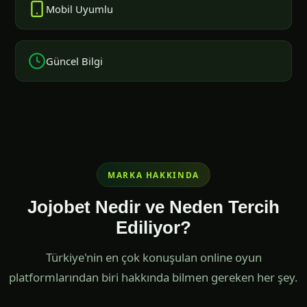
Mobil Uyumlu
Güncel Bilgi
MARKA HAKKINDA
Jojobet Nedir ve Neden Tercih
Ediliyor?
Türkiye'nin en çok konuşulan online oyun
platformlarından biri hakkında bilmen gereken her şey.