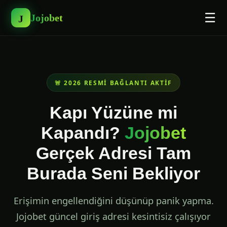
☰
Jojobet
J
🚨 2026 RESMI BAĞLANTI AKTIF
Kapı Yüzüne mi
Kapandı?
Jojobet
Gerçek Adresi Tam
Burada Seni Bekliyor
Erişimin engellendiğini düşünüp panik yapma.
Jojobet güncel giriş adresi kesintisiz çalışıyor