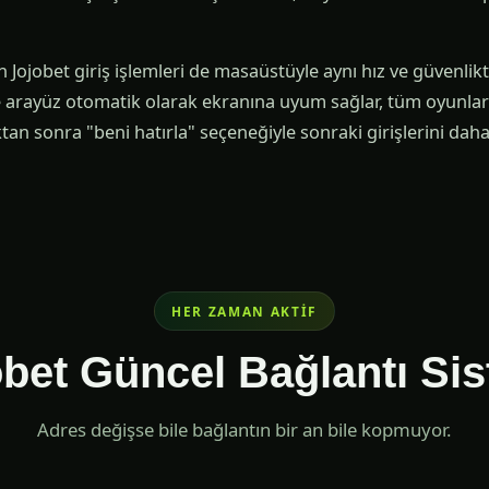
 Jojobet giriş işlemleri de masaüstüyle aynı hız ve güvenlikt
 arayüz otomatik olarak ekranına uyum sağlar, tüm oyunlar
tıktan sonra "beni hatırla" seçeneğiyle sonraki girişlerini daha
HER ZAMAN AKTIF
bet Güncel Bağlantı Si
Adres değişse bile bağlantın bir an bile kopmuyor.