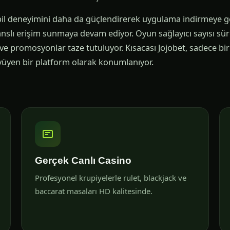
obil deneyimini daha da güçlendirerek uygulama indirmeye g
lı erişim sunmaya devam ediyor. Oyun sağlayıcı sayısı sürek
ve promosyonlar taze tutuluyor. Kısacası Jojobet, sadece bir 
büyüyen bir platform olarak konumlanıyor.
Gerçek Canlı Casino
Profesyonel krupiyelerle rulet, blackjack ve
baccarat masaları HD kalitesinde.