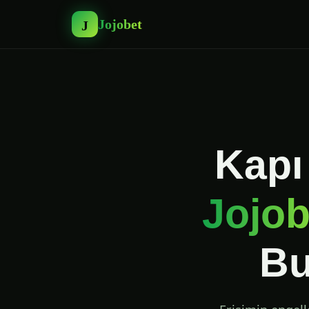
Jojobet
J
Kapı
Jojob
Bu