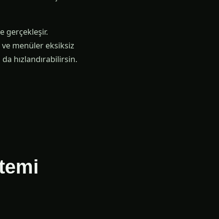
e gerçekleşir.
 ve menüler eksiksiz
 da hızlandırabilirsin.
stemi