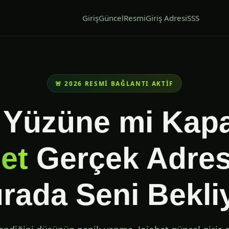
Giriş
Güncel
Resmi
Giriş Adresi
SSS
🚨 2026 RESMI BAĞLANTI AKTIF
 Yüzüne mi Kap
et
Gerçek Adres
rada Seni Bekli