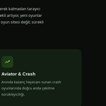
erek kalmadan tarayıcı
li artıyor, yeni oyunlar
oyun sitesi değil; sürekli
Aviator & Crash
Anında kazanç heyecanı sunan crash
oyunlarında doğru anda çekilme
sürükleyiciliği.