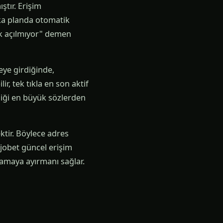
ştır. Erişim
ka planda otomatik
tık açılmıyor" demen
eye girdiğinde,
r, tek tıkla en son aktif
rdiği en büyük sözlerden
ktir. Böylece adres
ojobet güncel erişim
amaya ayırmanı sağlar.