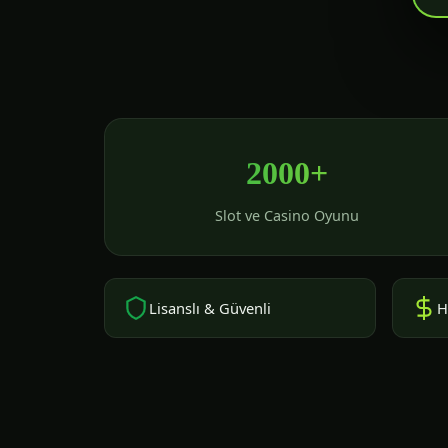
2000+
Slot ve Casino Oyunu
Lisanslı & Güvenli
H