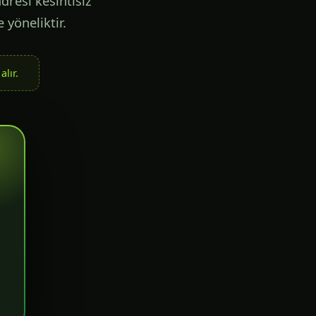
dresi kesintisiz
 yöneliktir.
lır.