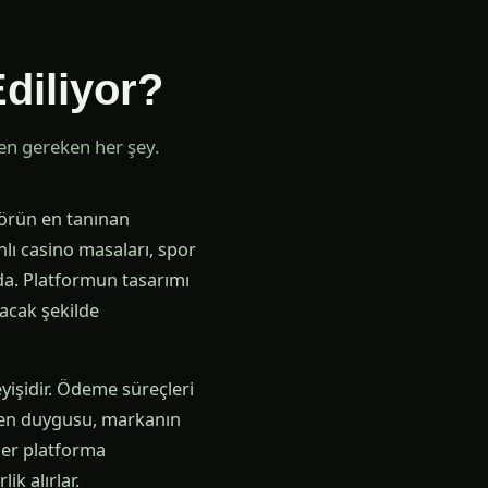
diliyor?
en gereken her şey.
ktörün en tanınan
nlı casino masaları, spor
mda. Platformun tasarımı
acak şekilde
eyişidir. Ödeme süreçleri
güven duygusu, markanın
eler platforma
ik alırlar.