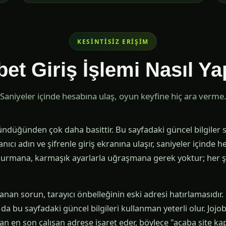
KESINTISIZ ERIŞIM
bet Giriş İşlemi Nasıl Yap
Saniyeler içinde hesabına ulaş, oyun keyfine hiç ara verme
ündüğünden çok daha basittir. Bu sayfadaki güncel bilgiler 
anıcı adın ve şifrenle giriş ekranına ulaşır, saniyeler içinde 
 kurmana, karmaşık ayarlarla uğraşmana gerek yoktur; her ş
şanan sorun, tarayıcı önbelleğinin eski adresi hatırlamasıdı
a bu sayfadaki güncel bilgileri kullanman yeterli olur. Jojobe
man en son çalışan adrese işaret eder, böylece "acaba site ka