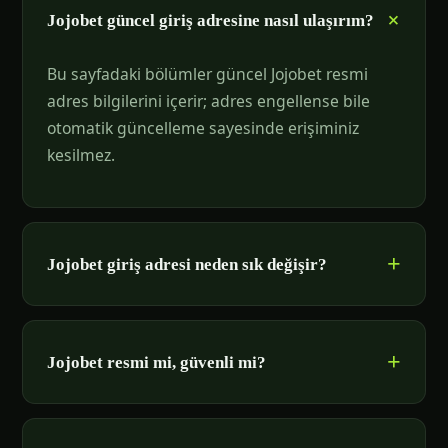
Jojobet güncel giriş adresine nasıl ulaşırım?
Bu sayfadaki bölümler güncel Jojobet resmi
adres bilgilerini içerir; adres engellense bile
otomatik güncelleme sayesinde erişiminiz
kesilmez.
Jojobet giriş adresi neden sık değişir?
Jojobet resmi mi, güvenli mi?