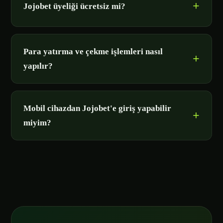
Jojobet üyeliği ücretsiz mi?
Para yatırma ve çekme işlemleri nasıl
yapılır?
Mobil cihazdan Jojobet'e giriş yapabilir
miyim?