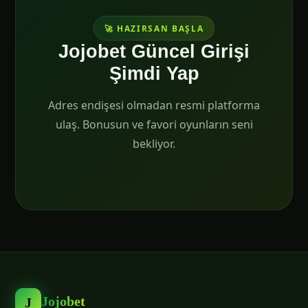
🚀 HAZIRSAN BAŞLA
Jojobet Güncel Girişi
Şimdi Yap
Adres endişesi olmadan resmi platforma
ulaş. Bonusun ve favori oyunların seni
bekliyor.
Jojobet
J