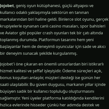
Jojobet
, geniş oyun kütüphanesi, güçlü altyapısı ve
kullanıcı odaklı yaklaşımıyla sektörün en tanınan
markalarından biri haline geldi. Binlerce slot oyunu, gerçek
krupiyelerle oynanan canlı casino masaları, spor bahisleri
ve Aviator gibi popüler crash oyunları tek bir çatı altında
toplanmış durumda. Platformun tasarımı hem yeni
başlayanlar hem de deneyimli oyuncular için sade ve akıcı
bir deneyim sunacak şekilde kurgulanmış.
Jojobet'i öne çıkaran en önemli unsurlardan biri istikrarlı
hizmet kalitesi ve şeffaf işleyişidir. Ödeme süreçleri açık,
bonus koşulları anlaşılır, müşteri desteği ise günün her
saati ulaşılabilir. Bu güven duygusu, markanın yıllar içinde
büyüyen sadık bir kullanıcı topluluğu oluşturmasını
sağlamıştır. Yeni üyeler platforma katıldığında kendilerini
hızlıca evlerinde hisseder çünkü her adımda destek ve