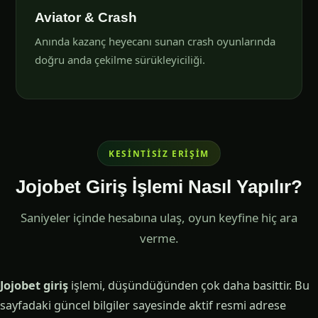
Aviator & Crash
Anında kazanç heyecanı sunan crash oyunlarında
doğru anda çekilme sürükleyiciliği.
KESINTISIZ ERIŞIM
Jojobet Giriş İşlemi Nasıl Yapılır?
Saniyeler içinde hesabına ulaş, oyun keyfine hiç ara
verme.
Jojobet giriş
işlemi, düşündüğünden çok daha basittir. Bu
sayfadaki güncel bilgiler sayesinde aktif resmi adrese