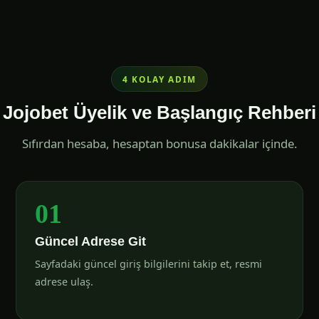
4 KOLAY ADIM
Jojobet Üyelik ve Başlangıç Rehberi
Sıfırdan hesaba, hesaptan bonusa dakikalar içinde.
01
Güncel Adrese Git
Sayfadaki güncel giriş bilgilerini takip et, resmi
adrese ulaş.