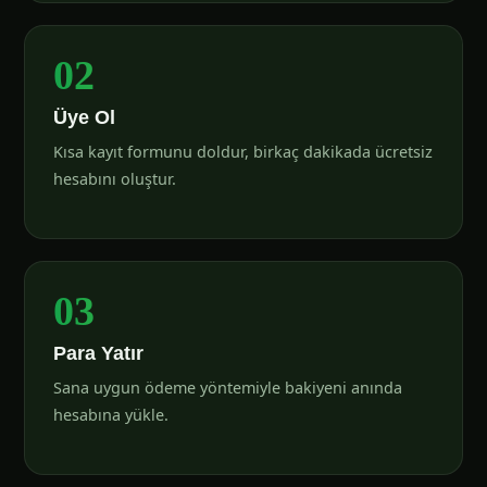
02
Üye Ol
Kısa kayıt formunu doldur, birkaç dakikada ücretsiz
hesabını oluştur.
03
Para Yatır
Sana uygun ödeme yöntemiyle bakiyeni anında
hesabına yükle.