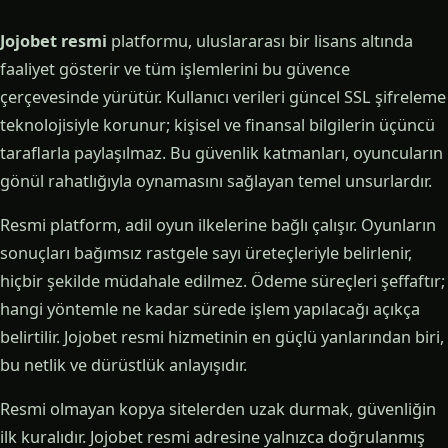
Jojobet resmi
platformu, uluslararası bir lisans altında
faaliyet gösterir ve tüm işlemlerini bu güvence
çerçevesinde yürütür. Kullanıcı verileri güncel SSL şifreleme
teknolojisiyle korunur; kişisel ve finansal bilgilerin üçüncü
taraflarla paylaşılmaz. Bu güvenlik katmanları, oyuncuların
gönül rahatlığıyla oynamasını sağlayan temel unsurlardır.
Resmi platform, adil oyun ilkelerine bağlı çalışır. Oyunların
sonuçları bağımsız rastgele sayı üreteçleriyle belirlenir,
hiçbir şekilde müdahale edilmez. Ödeme süreçleri şeffaftır;
hangi yöntemle ne kadar sürede işlem yapılacağı açıkça
belirtilir. Jojobet resmi hizmetinin en güçlü yanlarından biri,
bu netlik ve dürüstlük anlayışıdır.
Resmi olmayan kopya sitelerden uzak durmak, güvenliğin
ilk kuralıdır. Jojobet resmi adresine yalnızca doğrulanmış