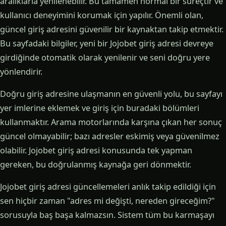
aralıklarla yenilenebilir. Bu tamamen normal bir süreçtir ve
kullanıcı deneyimini korumak için yapılır. Önemli olan,
güncel giriş adresini güvenilir bir kaynaktan takip etmektir.
Bu sayfadaki bilgiler, yeni bir Jojobet giriş adresi devreye
girdiğinde otomatik olarak yenilenir ve seni doğru yere
yönlendirir.
Doğru giriş adresine ulaşmanın en güvenli yolu, bu sayfayı
yer imlerine eklemek ve giriş için buradaki bölümleri
kullanmaktır. Arama motorlarında karşına çıkan her sonuç
güncel olmayabilir; bazı adresler eskimiş veya güvenilmez
olabilir. Jojobet giriş adresi konusunda tek yapman
gereken, bu doğrulanmış kaynağa geri dönmektir.
Jojobet giriş adresi güncellemeleri anlık takip edildiği için
sen hiçbir zaman "adres mi değişti, nereden gireceğim?"
sorusuyla baş başa kalmazsın. Sistem tüm bu karmaşayı