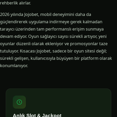
rehberlik alırlar.
2026 yılında Jojobet, mobil deneyimini daha da
güçlendirerek uygulama indirmeye gerek kalmadan
tarayıcı üzerinden tam performanslı erişim sunmaya
devam ediyor. Oyun sağlayıcı sayısı sürekli artıyor, yeni
oyunlar düzenli olarak ekleniyor ve promosyonlar taze
tutuluyor. Kısacası Jojobet, sadece bir oyun sitesi değil;
sürekli gelişen, kullanıcısıyla büyüyen bir platform olarak
konumlanıyor.
Anlık Slot & Jackpot