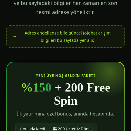
ve bu sayfadaki bilgiler her zaman en son
resmi adrese yöneliktir.
Adres engellense bile güncel Jojobet erişim
bilgileri bu sayfada yer alır.
YENI ÜYE HOŞ GELDIN PAKETI
%150
+ 200 Free
Spin
İlk yatırımına özel bonus, anında hesabında.
⚡ Anında Kredi
🎰 200 Ücretsiz Dönüş