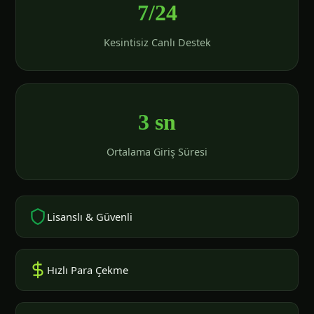
7/24
Kesintisiz Canlı Destek
3 sn
Ortalama Giriş Süresi
Lisanslı & Güvenli
Hızlı Para Çekme