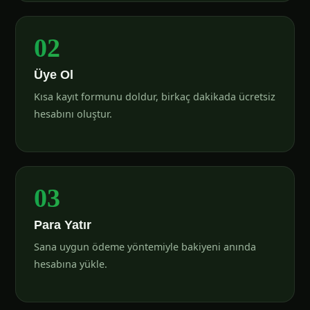
02
Üye Ol
Kısa kayıt formunu doldur, birkaç dakikada ücretsiz
hesabını oluştur.
03
Para Yatır
Sana uygun ödeme yöntemiyle bakiyeni anında
hesabına yükle.