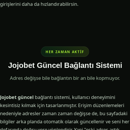
girişlerini daha da hızlandırabilirsin.
HER ZAMAN AKTIF
Jojobet Güncel Bağlantı Sistemi
Adres değişse bile bağlantın bir an bile kopmuyor.
Jojobet güncel
bağlantı sistemi, kullanıcı deneyimini
kesintisiz kılmak için tasarlanmıştır. Erişim düzenlemeleri
nedeniyle adresler zaman zaman değişse de, bu sayfadaki
bilgiler arka planda otomatik olarak güncellenir ve seni her
defasında doğru yere yönlendirir. Yani "eski adres artık