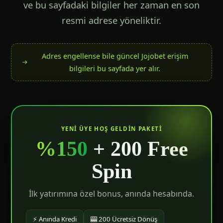
ve bu sayfadaki bilgiler her zaman en son
resmi adrese yöneliktir.
Adres engellense bile güncel Jojobet erişim
bilgileri bu sayfada yer alır.
YENI ÜYE HOŞ GELDIN PAKETI
%150
+ 200 Free
Spin
İlk yatırımına özel bonus, anında hesabında.
⚡ Anında Kredi
🎰 200 Ücretsiz Dönüş