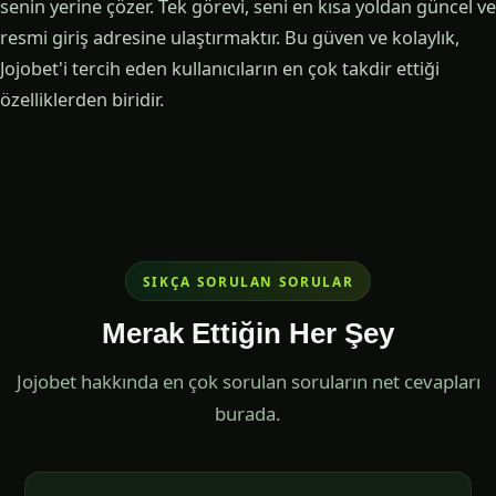
senin yerine çözer. Tek görevi, seni en kısa yoldan güncel ve
resmi giriş adresine ulaştırmaktır. Bu güven ve kolaylık,
Jojobet'i tercih eden kullanıcıların en çok takdir ettiği
özelliklerden biridir.
SIKÇA SORULAN SORULAR
Merak Ettiğin Her Şey
Jojobet hakkında en çok sorulan soruların net cevapları
burada.