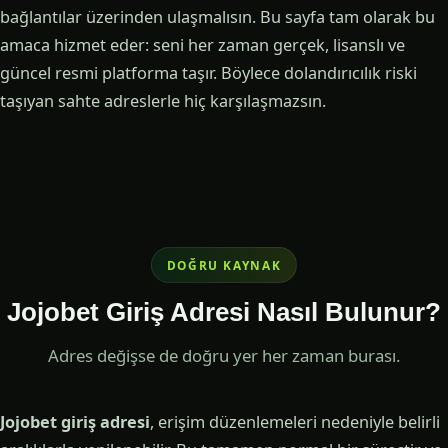
bağlantılar üzerinden ulaşmalısın. Bu sayfa tam olarak bu
amaca hizmet eder: seni her zaman gerçek, lisanslı ve
güncel resmi platforma taşır. Böylece dolandırıcılık riski
taşıyan sahte adreslerle hiç karşılaşmazsın.
DOĞRU KAYNAK
Jojobet Giriş Adresi Nasıl Bulunur?
Adres değişse de doğru yer her zaman burası.
Jojobet giriş adresi
, erişim düzenlemeleri nedeniyle belirli