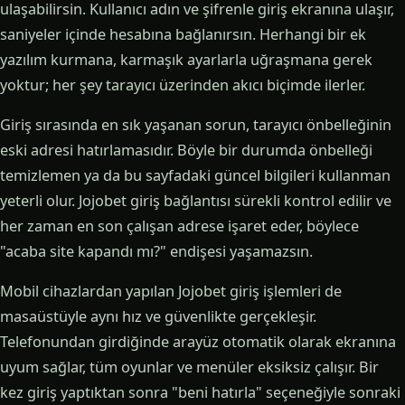
ulaşabilirsin. Kullanıcı adın ve şifrenle giriş ekranına ulaşır,
saniyeler içinde hesabına bağlanırsın. Herhangi bir ek
yazılım kurmana, karmaşık ayarlarla uğraşmana gerek
yoktur; her şey tarayıcı üzerinden akıcı biçimde ilerler.
Giriş sırasında en sık yaşanan sorun, tarayıcı önbelleğinin
eski adresi hatırlamasıdır. Böyle bir durumda önbelleği
temizlemen ya da bu sayfadaki güncel bilgileri kullanman
yeterli olur. Jojobet giriş bağlantısı sürekli kontrol edilir ve
her zaman en son çalışan adrese işaret eder, böylece
"acaba site kapandı mı?" endişesi yaşamazsın.
Mobil cihazlardan yapılan Jojobet giriş işlemleri de
masaüstüyle aynı hız ve güvenlikte gerçekleşir.
Telefonundan girdiğinde arayüz otomatik olarak ekranına
uyum sağlar, tüm oyunlar ve menüler eksiksiz çalışır. Bir
kez giriş yaptıktan sonra "beni hatırla" seçeneğiyle sonraki