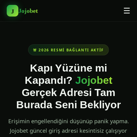
☰
Jojobet
J
🚨 2026 RESMI BAĞLANTI AKTIF
Kapı Yüzüne mi
Kapandı?
Jojobet
Gerçek Adresi Tam
Burada Seni Bekliyor
Erişimin engellendiğini düşünüp panik yapma.
Jojobet güncel giriş adresi kesintisiz çalışıyor