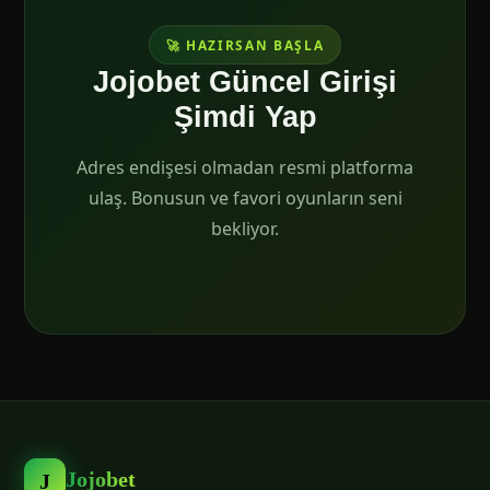
🚀 HAZIRSAN BAŞLA
Jojobet Güncel Girişi
Şimdi Yap
Adres endişesi olmadan resmi platforma
ulaş. Bonusun ve favori oyunların seni
bekliyor.
Jojobet
J