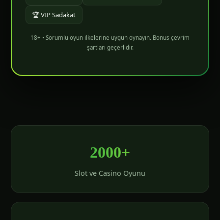
🏆 VIP Sadakat
18+ • Sorumlu oyun ilkelerine uygun oynayın. Bonus çevrim
şartları geçerlidir.
2000+
Slot ve Casino Oyunu