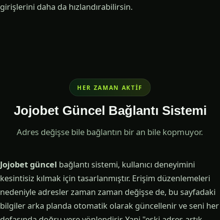
girişlerini daha da hızlandırabilirsin.
HER ZAMAN AKTIF
Jojobet Güncel Bağlantı Sistemi
Adres değişse bile bağlantın bir an bile kopmuyor.
Jojobet güncel
bağlantı sistemi, kullanıcı deneyimini
kesintisiz kılmak için tasarlanmıştır. Erişim düzenlemeleri
nedeniyle adresler zaman zaman değişse de, bu sayfadaki
bilgiler arka planda otomatik olarak güncellenir ve seni her
defasında doğru yere yönlendirir. Yani "eski adres artık