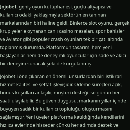
Jojobet
, geniş oyun kütüphanesi, güçlü altyapısı ve
kullanıcı odaklı yaklaşımıyla sektörün en tanınan
markalarından biri haline geldi. Binlerce slot oyunu, gerçek
krupiyelerle oynanan canlı casino masaları, spor bahisleri
ve Aviator gibi popüler crash oyunları tek bir çatı altında
toplanmış durumda. Platformun tasarımı hem yeni
başlayanlar hem de deneyimli oyuncular için sade ve akıcı
bir deneyim sunacak şekilde kurgulanmış.
Jojobet'i öne çıkaran en önemli unsurlardan biri istikrarlı
hizmet kalitesi ve şeffaf işleyişidir. Ödeme süreçleri açık,
bonus koşulları anlaşılır, müşteri desteği ise günün her
saati ulaşılabilir. Bu güven duygusu, markanın yıllar içinde
büyüyen sadık bir kullanıcı topluluğu oluşturmasını
sağlamıştır. Yeni üyeler platforma katıldığında kendilerini
hızlıca evlerinde hisseder çünkü her adımda destek ve