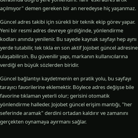
açılmıyor" demen gereken bir an neredeyse hiç yaşanmaz.
Güncel adres takibi için sürekli bir teknik ekip görev yapar.
Yeni bir resmi adres devreye girdiğinde, yönlendirme
kodları anında yenilenir. Bu sayede kaynak sayfayı hep aynı
yerde tutabilir, tek tıkla en son aktif Jojobet güncel adresine
ulaşabilirsin. Bu güvenilir yapı, markanın kullanıcılarına
verdiği en büyük sözlerden biridir.
Güncel bağlantıyı kaydetmenin en pratik yolu, bu sayfayı
tarayıcı favorilerine eklemektir. Böylece adres değişse bile
favorine tıklaman yeterli olur; gerisini otomatik
yönlendirme halleder. Jojobet güncel erişim mantığı, "her
seferinde aramak" derdini ortadan kaldırır ve zamanını
gerçekten oynamaya ayırmanı sağlar.