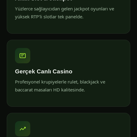
Yüzlerce sağlayıcıdan gelen jackpot oyunları ve
yüksek RTP'li slotlar tek panelde.
Gerçek Canlı Casino
Profesyonel krupiyelerle rulet, blackjack ve
baccarat masaları HD kalitesinde.