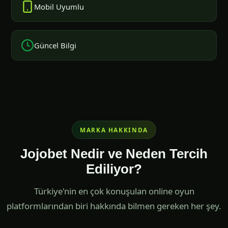
Mobil Uyumlu
Güncel Bilgi
MARKA HAKKINDA
Jojobet Nedir ve Neden Tercih
Ediliyor?
Türkiye'nin en çok konuşulan online oyun
platformlarından biri hakkında bilmen gereken her şey.