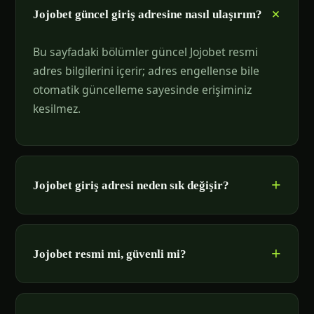
Jojobet güncel giriş adresine nasıl ulaşırım?
Bu sayfadaki bölümler güncel Jojobet resmi
adres bilgilerini içerir; adres engellense bile
otomatik güncelleme sayesinde erişiminiz
kesilmez.
Jojobet giriş adresi neden sık değişir?
Jojobet resmi mi, güvenli mi?