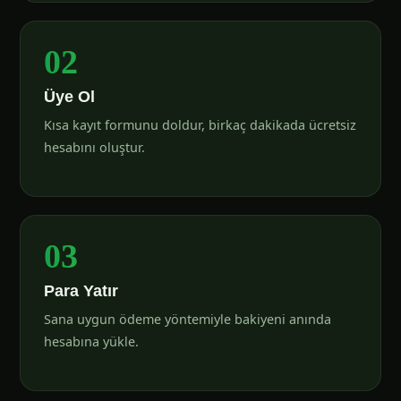
02
Üye Ol
Kısa kayıt formunu doldur, birkaç dakikada ücretsiz
hesabını oluştur.
03
Para Yatır
Sana uygun ödeme yöntemiyle bakiyeni anında
hesabına yükle.