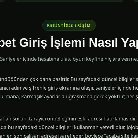
KESINTISIZ ERIŞIM
bet Giriş İşlemi Nasıl Yap
Saniyeler içinde hesabına ulaş, oyun keyfine hiç ara verme
ündüğünden çok daha basittir. Bu sayfadaki güncel bilgiler 
anıcı adın ve şifrenle giriş ekranına ulaşır, saniyeler içinde 
 kurmana, karmaşık ayarlarla uğraşmana gerek yoktur; her ş
şanan sorun, tarayıcı önbelleğinin eski adresi hatırlamasıdı
a bu sayfadaki güncel bilgileri kullanman yeterli olur. Jojobe
man en son çalışan adrese işaret eder, böylece "acaba site ka