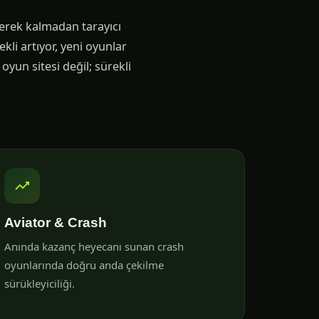
erek kalmadan tarayıcı
li artıyor, yeni oyunlar
oyun sitesi değil; sürekli
Aviator & Crash
Anında kazanç heyecanı sunan crash
oyunlarında doğru anda çekilme
sürükleyiciliği.