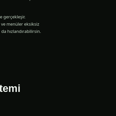
e gerçekleşir.
 ve menüler eksiksiz
 da hızlandırabilirsin.
stemi