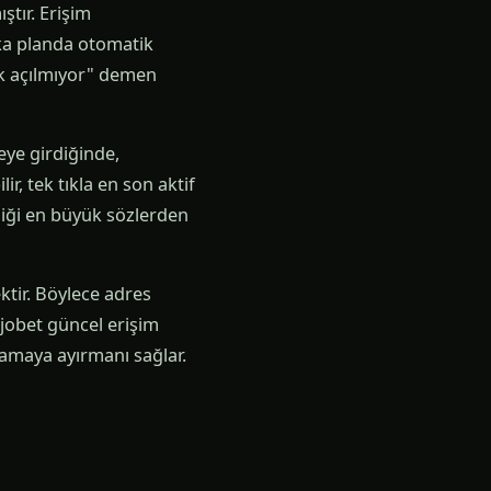
ştır. Erişim
ka planda otomatik
tık açılmıyor" demen
eye girdiğinde,
r, tek tıkla en son aktif
rdiği en büyük sözlerden
ktir. Böylece adres
ojobet güncel erişim
amaya ayırmanı sağlar.