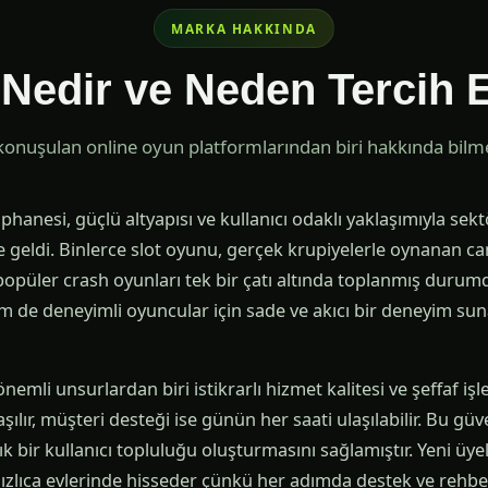
MARKA HAKKINDA
 Nedir ve Neden Tercih E
 konuşulan online oyun platformlarından biri hakkında bilm
phanesi, güçlü altyapısı ve kullanıcı odaklı yaklaşımıyla se
e geldi. Binlerce slot oyunu, gerçek krupiyelerle oynanan ca
i popüler crash oyunları tek bir çatı altında toplanmış duru
 de deneyimli oyuncular için sade ve akıcı bir deneyim sun
nemli unsurlardan biri istikrarlı hizmet kalitesi ve şeffaf işl
aşılır, müşteri desteği ise günün her saati ulaşılabilir. Bu 
ık bir kullanıcı topluluğu oluşturmasını sağlamıştır. Yeni üy
hızlıca evlerinde hisseder çünkü her adımda destek ve rehberl