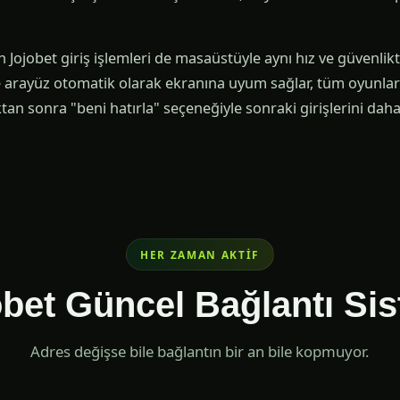
 Jojobet giriş işlemleri de masaüstüyle aynı hız ve güvenlikt
 arayüz otomatik olarak ekranına uyum sağlar, tüm oyunlar
tıktan sonra "beni hatırla" seçeneğiyle sonraki girişlerini daha
HER ZAMAN AKTIF
bet Güncel Bağlantı Si
Adres değişse bile bağlantın bir an bile kopmuyor.