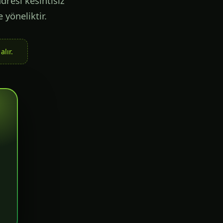
dresi kesintisiz
 yöneliktir.
lır.