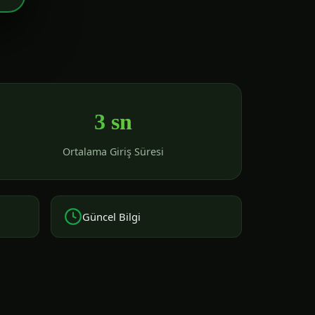
3 sn
Ortalama Giriş Süresi
Güncel Bilgi