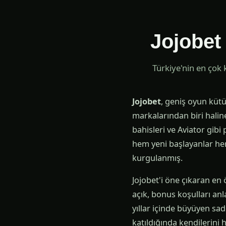
Jojobet
Türkiye'nin en çok
Jojobet
, geniş oyun kütü
markalarından biri halin
bahisleri ve Aviator gib
hem yeni başlayanlar hem
kurgulanmış.
Jojobet'i öne çıkaran en ö
açık, bonus koşulları anl
yıllar içinde büyüyen sad
katıldığında kendilerini 