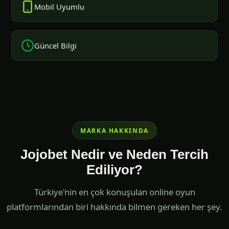
Mobil Uyumlu
Güncel Bilgi
MARKA HAKKINDA
Jojobet Nedir ve Neden Tercih
Ediliyor?
Türkiye'nin en çok konuşulan online oyun
platformlarından biri hakkında bilmen gereken her şey.