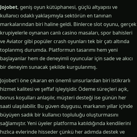
Jojobet
, geniş oyun kütüphanesi, güçlü altyapısı ve
kullanıcı odaklı yaklaşımıyla sektörün en tanınan
markalarından biri haline geldi. Binlerce slot oyunu, gerçek
krupiyelerle oynanan canlı casino masaları, spor bahisleri
ve Aviator gibi popüler crash oyunları tek bir çatı altında
toplanmış durumda. Platformun tasarımı hem yeni
başlayanlar hem de deneyimli oyuncular için sade ve akıcı
bir deneyim sunacak şekilde kurgulanmış.
Jojobet'i öne çıkaran en önemli unsurlardan biri istikrarlı
hizmet kalitesi ve şeffaf işleyişidir. Ödeme süreçleri açık,
bonus koşulları anlaşılır, müşteri desteği ise günün her
saati ulaşılabilir. Bu güven duygusu, markanın yıllar içinde
büyüyen sadık bir kullanıcı topluluğu oluşturmasını
sağlamıştır. Yeni üyeler platforma katıldığında kendilerini
hızlıca evlerinde hisseder çünkü her adımda destek ve