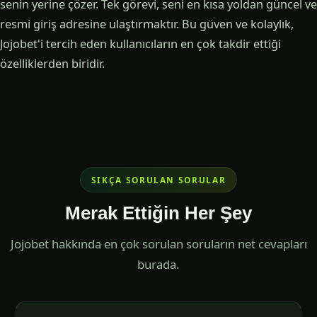
senin yerine çözer. Tek görevi, seni en kısa yoldan güncel ve
resmi giriş adresine ulaştırmaktır. Bu güven ve kolaylık,
Jojobet'i tercih eden kullanıcıların en çok takdir ettiği
özelliklerden biridir.
SIKÇA SORULAN SORULAR
Merak Ettiğin Her Şey
Jojobet hakkında en çok sorulan soruların net cevapları
burada.