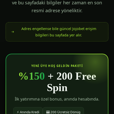
ve bu sayfadaki bilgiler her zaman en son
resmi adrese yöneliktir.
Adres engellense bile güncel Jojobet erişim
bilgileri bu sayfada yer alır.
YENI ÜYE HOŞ GELDIN PAKETI
%150
+ 200 Free
Spin
İlk yatırımına özel bonus, anında hesabında.
⚡ Anında Kredi
🎰 200 Ücretsiz Dönüş