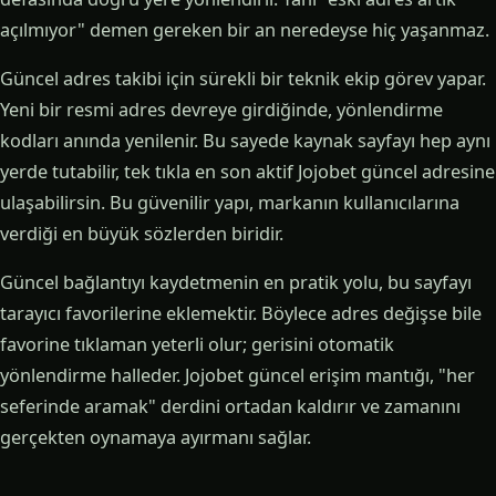
açılmıyor" demen gereken bir an neredeyse hiç yaşanmaz.
Güncel adres takibi için sürekli bir teknik ekip görev yapar.
Yeni bir resmi adres devreye girdiğinde, yönlendirme
kodları anında yenilenir. Bu sayede kaynak sayfayı hep aynı
yerde tutabilir, tek tıkla en son aktif Jojobet güncel adresine
ulaşabilirsin. Bu güvenilir yapı, markanın kullanıcılarına
verdiği en büyük sözlerden biridir.
Güncel bağlantıyı kaydetmenin en pratik yolu, bu sayfayı
tarayıcı favorilerine eklemektir. Böylece adres değişse bile
favorine tıklaman yeterli olur; gerisini otomatik
yönlendirme halleder. Jojobet güncel erişim mantığı, "her
seferinde aramak" derdini ortadan kaldırır ve zamanını
gerçekten oynamaya ayırmanı sağlar.