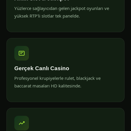
Yüzlerce sağlayıcıdan gelen jackpot oyunları ve
yüksek RTP'li slotlar tek panelde.
Gerçek Canlı Casino
Profesyonel krupiyelerle rulet, blackjack ve
baccarat masaları HD kalitesinde.