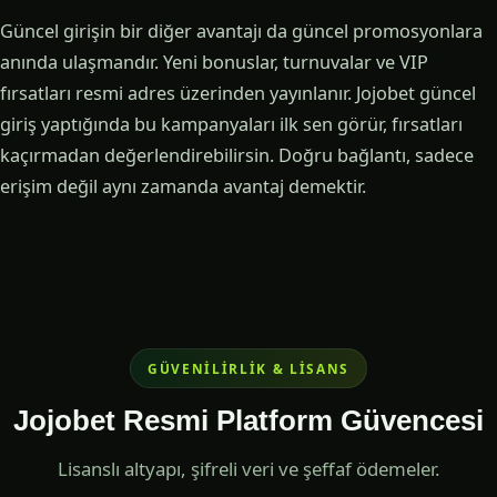
Güncel girişin bir diğer avantajı da güncel promosyonlara
anında ulaşmandır. Yeni bonuslar, turnuvalar ve VIP
fırsatları resmi adres üzerinden yayınlanır. Jojobet güncel
giriş yaptığında bu kampanyaları ilk sen görür, fırsatları
kaçırmadan değerlendirebilirsin. Doğru bağlantı, sadece
erişim değil aynı zamanda avantaj demektir.
GÜVENILIRLIK & LISANS
Jojobet Resmi Platform Güvencesi
Lisanslı altyapı, şifreli veri ve şeffaf ödemeler.