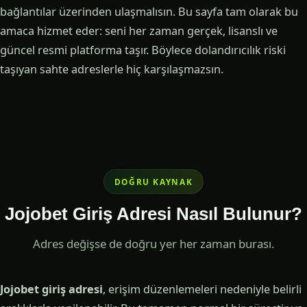
bağlantılar üzerinden ulaşmalısın. Bu sayfa tam olarak bu
amaca hizmet eder: seni her zaman gerçek, lisanslı ve
güncel resmi platforma taşır. Böylece dolandırıcılık riski
taşıyan sahte adreslerle hiç karşılaşmazsın.
DOĞRU KAYNAK
Jojobet Giriş Adresi Nasıl Bulunur?
Adres değişse de doğru yer her zaman burası.
Jojobet giriş adresi
, erişim düzenlemeleri nedeniyle belirli