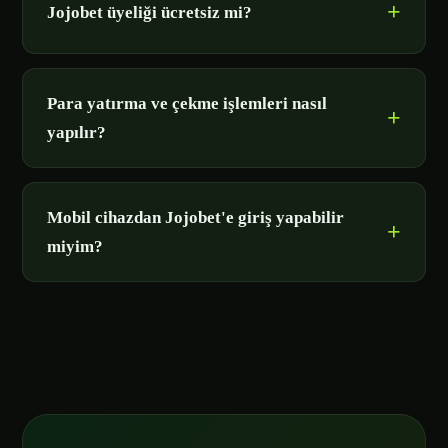
Jojobet üyeliği ücretsiz mi?
Para yatırma ve çekme işlemleri nasıl
yapılır?
Mobil cihazdan Jojobet'e giriş yapabilir
miyim?