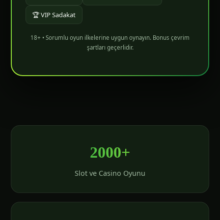
🏆 VIP Sadakat
18+ • Sorumlu oyun ilkelerine uygun oynayın. Bonus çevrim
şartları geçerlidir.
2000+
Slot ve Casino Oyunu