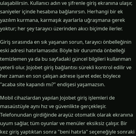
ulaşabilirsin. Kullanıcı adın ve şifrenle giriş ekranına ulaşır,
saniyeler içinde hesabına bağlanırsın. Herhangi bir ek
yazılım kurmana, karmaşık ayarlarla uğraşmana gerek
yoktur; her şey tarayıcı üzerinden akıcı biçimde ilerler.
Giriş sırasında en sık yaşanan sorun, tarayıcı önbelleğinin
eski adresi hatırlamasıdır. Böyle bir durumda önbelleği
temizlemen ya da bu sayfadaki güncel bilgileri kullanman
yeterli olur. Jojobet giriş bağlantısı sürekli kontrol edilir ve
her zaman en son çalışan adrese işaret eder, böylece
"acaba site kapandı mı?" endişesi yaşamazsın.
Mobil cihazlardan yapılan Jojobet giriş işlemleri de
masaüstüyle aynı hız ve güvenlikte gerçekleşir.
Telefonundan girdiğinde arayüz otomatik olarak ekranına
uyum sağlar, tüm oyunlar ve menüler eksiksiz çalışır. Bir
kez giriş yaptıktan sonra "beni hatırla" seçeneğiyle sonraki