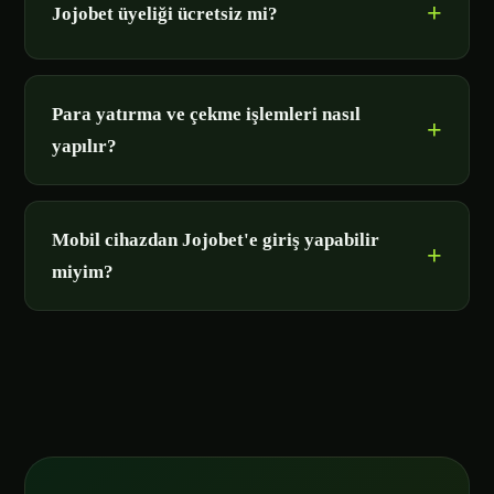
Jojobet üyeliği ücretsiz mi?
Para yatırma ve çekme işlemleri nasıl
yapılır?
Mobil cihazdan Jojobet'e giriş yapabilir
miyim?