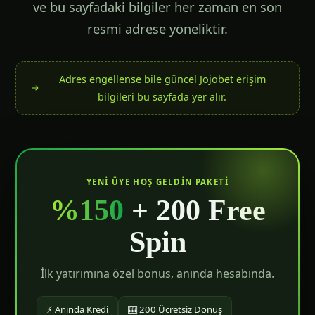
ve bu sayfadaki bilgiler her zaman en son
resmi adrese yöneliktir.
Adres engellense bile güncel Jojobet erişim
bilgileri bu sayfada yer alır.
YENI ÜYE HOŞ GELDIN PAKETI
%150
+ 200 Free
Spin
İlk yatırımına özel bonus, anında hesabında.
⚡ Anında Kredi
🎰 200 Ücretsiz Dönüş