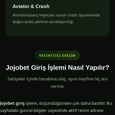
Aviator & Crash
Anında kazanç heyecanı sunan crash oyunlarında
doğru anda çekilme sürükleyiciliği.
KESINTISIZ ERIŞIM
Jojobet Giriş İşlemi Nasıl Yapılır?
Saniyeler içinde hesabına ulaş, oyun keyfine hiç ara
verme.
Jojobet giriş
işlemi, düşündüğünden çok daha basittir. Bu
sayfadaki güncel bilgiler sayesinde aktif resmi adrese