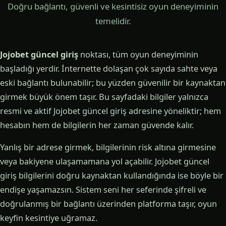
Doğru bağlantı, güvenli ve kesintisiz oyun deneyiminin
temelidir.
Jojobet güncel giriş
noktası, tüm oyun deneyiminin
başladığı yerdir. İnternette dolaşan çok sayıda sahte veya
eski bağlantı bulunabilir; bu yüzden güvenilir bir kaynaktan
girmek büyük önem taşır. Bu sayfadaki bilgiler yalnızca
resmi ve aktif Jojobet güncel giriş adresine yöneliktir; hem
hesabın hem de bilgilerin her zaman güvende kalır.
Yanlış bir adrese girmek, bilgilerinin risk altına girmesine
veya bakiyene ulaşamamana yol açabilir. Jojobet güncel
giriş bilgilerini doğru kaynaktan kullandığında ise böyle bir
endişe yaşamazsın. Sistem seni her seferinde şifreli ve
doğrulanmış bir bağlantı üzerinden platforma taşır, oyun
keyfin kesintiye uğramaz.