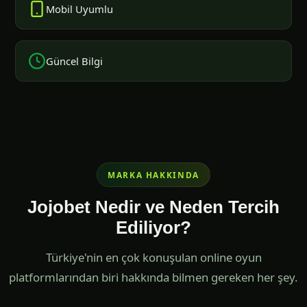
Mobil Uyumlu
Güncel Bilgi
MARKA HAKKINDA
Jojobet Nedir ve Neden Tercih
Ediliyor?
Türkiye'nin en çok konuşulan online oyun
platformlarından biri hakkında bilmen gereken her şey.