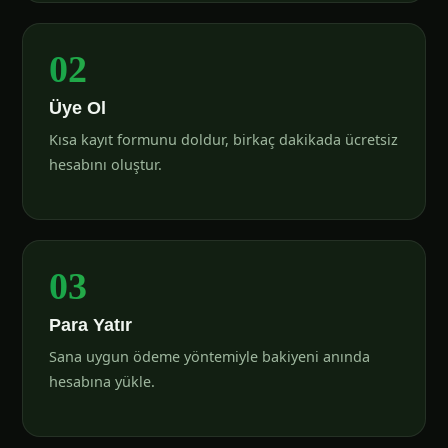
02
Üye Ol
Kısa kayıt formunu doldur, birkaç dakikada ücretsiz
hesabını oluştur.
03
Para Yatır
Sana uygun ödeme yöntemiyle bakiyeni anında
hesabına yükle.