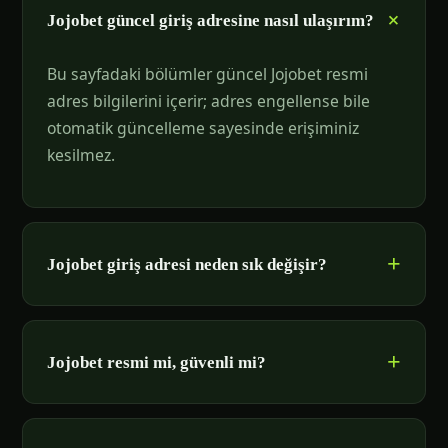
Jojobet güncel giriş adresine nasıl ulaşırım?
Bu sayfadaki bölümler güncel Jojobet resmi
adres bilgilerini içerir; adres engellense bile
otomatik güncelleme sayesinde erişiminiz
kesilmez.
Jojobet giriş adresi neden sık değişir?
Jojobet resmi mi, güvenli mi?