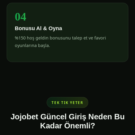
04
Bonusu Al & Oyna
%150 hoş geldin bonusunu talep et ve favori
oyunlarına başla.
TEK TIK YETER
Jojobet Güncel Giriş Neden Bu
Kadar Önemli?