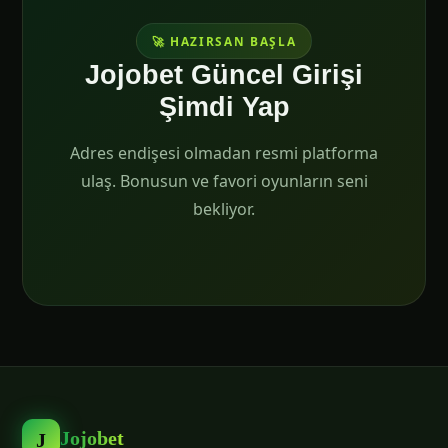
🚀 HAZIRSAN BAŞLA
Jojobet Güncel Girişi
Şimdi Yap
Adres endişesi olmadan resmi platforma
ulaş. Bonusun ve favori oyunların seni
bekliyor.
Jojobet
J