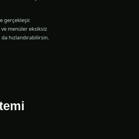
e gerçekleşir.
 ve menüler eksiksiz
 da hızlandırabilirsin.
stemi