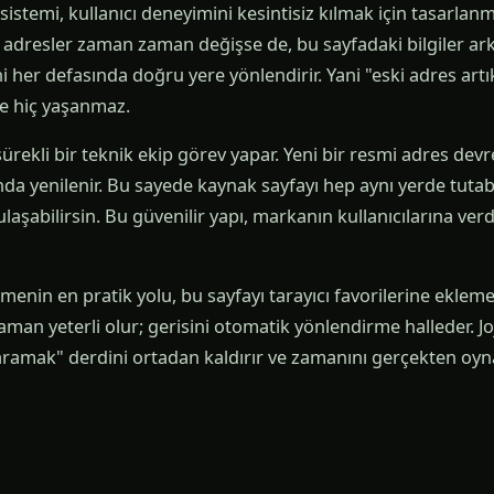
sistemi, kullanıcı deneyimini kesintisiz kılmak için tasarlanmı
 adresler zaman zaman değişse de, bu sayfadaki bilgiler ar
ni her defasında doğru yere yönlendirir. Yani "eski adres ar
e hiç yaşanmaz.
sürekli bir teknik ekip görev yapar. Yeni bir resmi adres devr
a yenilenir. Bu sayede kaynak sayfayı hep aynı yerde tutabili
laşabilirsin. Bu güvenilir yapı, markanın kullanıcılarına ve
enin en pratik yolu, bu sayfayı tarayıcı favorilerine ekleme
laman yeterli olur; gerisini otomatik yönlendirme halleder. J
aramak" derdini ortadan kaldırır ve zamanını gerçekten oyn