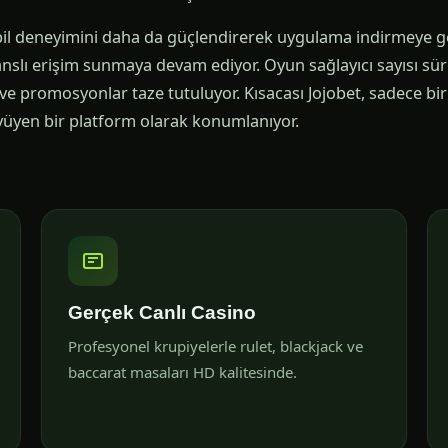
obil deneyimini daha da güçlendirerek uygulama indirmeye g
lı erişim sunmaya devam ediyor. Oyun sağlayıcı sayısı sürek
ve promosyonlar taze tutuluyor. Kısacası Jojobet, sadece bir 
büyüyen bir platform olarak konumlanıyor.
Gerçek Canlı Casino
Profesyonel krupiyelerle rulet, blackjack ve
baccarat masaları HD kalitesinde.