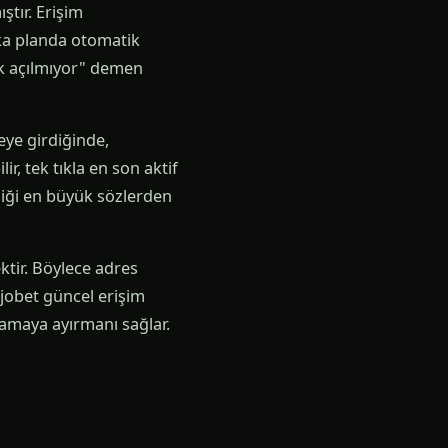
ştır. Erişim
ka planda otomatik
tık açılmıyor" demen
eye girdiğinde,
r, tek tıkla en son aktif
rdiği en büyük sözlerden
ktir. Böylece adres
ojobet güncel erişim
amaya ayırmanı sağlar.