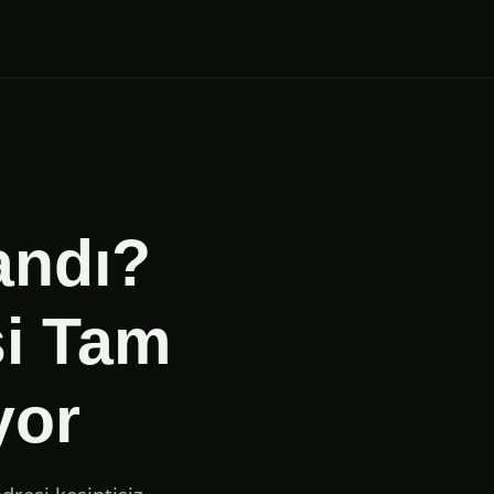
andı?
i Tam
yor