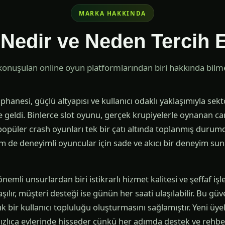
MARKA HAKKINDA
 Nedir ve Neden Tercih E
 konuşulan online oyun platformlarından biri hakkında bilm
phanesi, güçlü altyapısı ve kullanıcı odaklı yaklaşımıyla se
e geldi. Binlerce slot oyunu, gerçek krupiyelerle oynanan ca
i popüler crash oyunları tek bir çatı altında toplanmış duru
 de deneyimli oyuncular için sade ve akıcı bir deneyim sun
nemli unsurlardan biri istikrarlı hizmet kalitesi ve şeffaf işl
aşılır, müşteri desteği ise günün her saati ulaşılabilir. Bu 
ık bir kullanıcı topluluğu oluşturmasını sağlamıştır. Yeni üy
hızlıca evlerinde hisseder çünkü her adımda destek ve rehberl