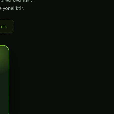
dresi kesintisiz
 yöneliktir.
lır.