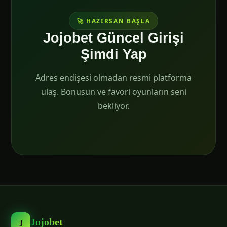
🚀 HAZIRSAN BAŞLA
Jojobet Güncel Girişi
Şimdi Yap
Adres endişesi olmadan resmi platforma
ulaş. Bonusun ve favori oyunların seni
bekliyor.
Jojobet
J