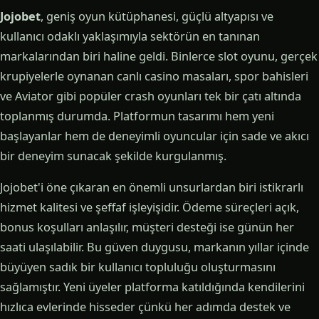
Jojobet
, geniş oyun kütüphanesi, güçlü altyapısı ve
kullanıcı odaklı yaklaşımıyla sektörün en tanınan
markalarından biri haline geldi. Binlerce slot oyunu, gerçek
krupiyelerle oynanan canlı casino masaları, spor bahisleri
ve Aviator gibi popüler crash oyunları tek bir çatı altında
toplanmış durumda. Platformun tasarımı hem yeni
başlayanlar hem de deneyimli oyuncular için sade ve akıcı
bir deneyim sunacak şekilde kurgulanmış.
Jojobet'i öne çıkaran en önemli unsurlardan biri istikrarlı
hizmet kalitesi ve şeffaf işleyişidir. Ödeme süreçleri açık,
bonus koşulları anlaşılır, müşteri desteği ise günün her
saati ulaşılabilir. Bu güven duygusu, markanın yıllar içinde
büyüyen sadık bir kullanıcı topluluğu oluşturmasını
sağlamıştır. Yeni üyeler platforma katıldığında kendilerini
hızlıca evlerinde hisseder çünkü her adımda destek ve