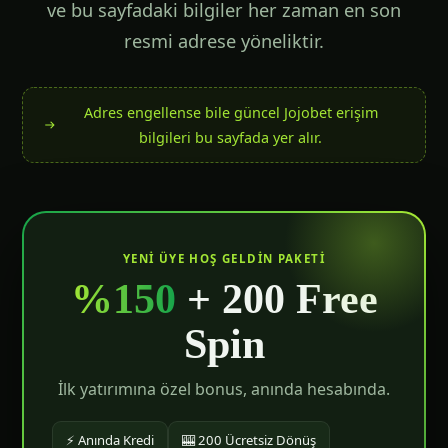
ve bu sayfadaki bilgiler her zaman en son
resmi adrese yöneliktir.
Adres engellense bile güncel Jojobet erişim
bilgileri bu sayfada yer alır.
YENI ÜYE HOŞ GELDIN PAKETI
%150
+ 200 Free
Spin
İlk yatırımına özel bonus, anında hesabında.
⚡ Anında Kredi
🎰 200 Ücretsiz Dönüş