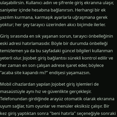
ulaşabilirsin. Kullanıcı adın ve şifrenle giriş ekranına ulaşır,
saniyeler içinde hesabına bağlanırsın. Herhangi bir ek
yazılım kurmana, karmaşık ayarlarla uğraşmana gerek
yoktur; her şey tarayıcı üzerinden akıcı biçimde ilerler.
Giriş sırasında en sık yaşanan sorun, tarayıcı önbelleğinin
eski adresi hatırlamasıdır. Böyle bir durumda önbelleği
temizlemen ya da bu sayfadaki güncel bilgileri kullanman
yeterli olur. Jojobet giriş bağlantısı sürekli kontrol edilir ve
her zaman en son çalışan adrese işaret eder, böylece
"acaba site kapandı mı?" endişesi yaşamazsın.
Mobil cihazlardan yapılan Jojobet giriş işlemleri de
masaüstüyle aynı hız ve güvenlikte gerçekleşir.
Telefonundan girdiğinde arayüz otomatik olarak ekranına
uyum sağlar, tüm oyunlar ve menüler eksiksiz çalışır. Bir
kez giriş yaptıktan sonra "beni hatırla" seçeneğiyle sonraki