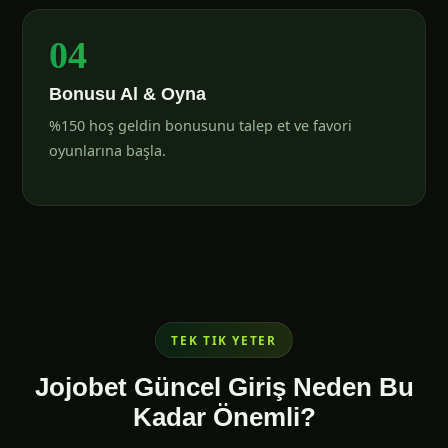
04
Bonusu Al & Oyna
%150 hoş geldin bonusunu talep et ve favori
oyunlarına başla.
TEK TIK YETER
Jojobet Güncel Giriş Neden Bu
Kadar Önemli?