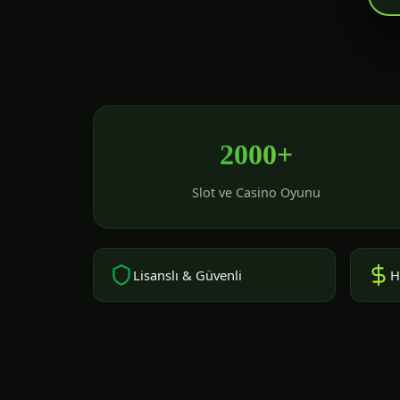
2000+
Slot ve Casino Oyunu
Lisanslı & Güvenli
H