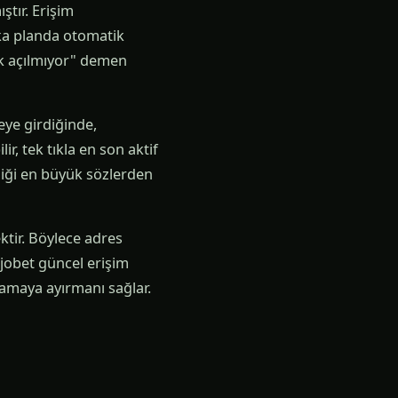
ştır. Erişim
ka planda otomatik
tık açılmıyor" demen
eye girdiğinde,
r, tek tıkla en son aktif
rdiği en büyük sözlerden
ktir. Böylece adres
ojobet güncel erişim
amaya ayırmanı sağlar.