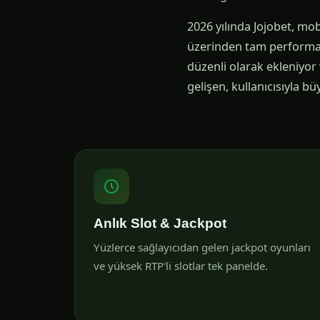
2026 yılında Jojobet, m
üzerinden tam performans
düzenli olarak ekleniyor 
gelişen, kullanıcısıyla 
Anlık Slot & Jackpot
Yüzlerce sağlayıcıdan gelen jackpot oyunları
ve yüksek RTP'li slotlar tek panelde.