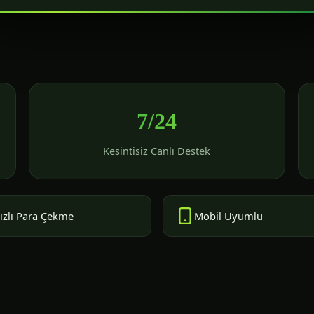
7/24
Kesintisiz Canlı Destek
ızlı Para Çekme
Mobil Uyumlu