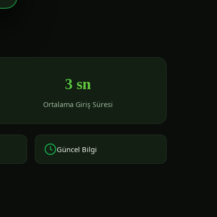
3 sn
Ortalama Giriş Süresi
Güncel Bilgi