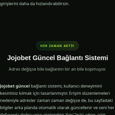
girişlerini daha da hızlandırabilirsin.
HER ZAMAN AKTIF
Jojobet Güncel Bağlantı Sistemi
Adres değişse bile bağlantın bir an bile kopmuyor.
Jojobet güncel
bağlantı sistemi, kullanıcı deneyimini
kesintisiz kılmak için tasarlanmıştır. Erişim düzenlemeleri
nedeniyle adresler zaman zaman değişse de, bu sayfadaki
bilgiler arka planda otomatik olarak güncellenir ve seni her
defasında doğru yere yönlendirir. Yani "eski adres artık