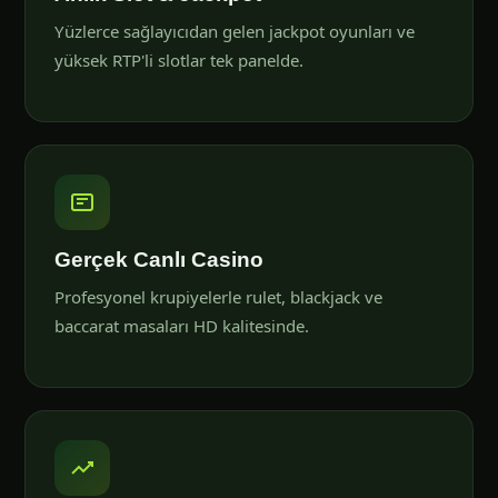
Yüzlerce sağlayıcıdan gelen jackpot oyunları ve
yüksek RTP'li slotlar tek panelde.
Gerçek Canlı Casino
Profesyonel krupiyelerle rulet, blackjack ve
baccarat masaları HD kalitesinde.