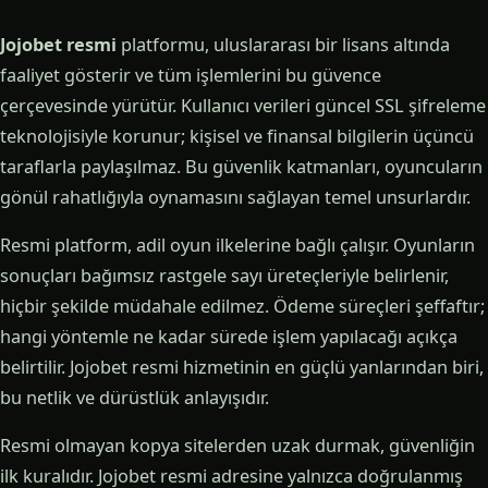
Jojobet resmi
platformu, uluslararası bir lisans altında
faaliyet gösterir ve tüm işlemlerini bu güvence
çerçevesinde yürütür. Kullanıcı verileri güncel SSL şifreleme
teknolojisiyle korunur; kişisel ve finansal bilgilerin üçüncü
taraflarla paylaşılmaz. Bu güvenlik katmanları, oyuncuların
gönül rahatlığıyla oynamasını sağlayan temel unsurlardır.
Resmi platform, adil oyun ilkelerine bağlı çalışır. Oyunların
sonuçları bağımsız rastgele sayı üreteçleriyle belirlenir,
hiçbir şekilde müdahale edilmez. Ödeme süreçleri şeffaftır;
hangi yöntemle ne kadar sürede işlem yapılacağı açıkça
belirtilir. Jojobet resmi hizmetinin en güçlü yanlarından biri,
bu netlik ve dürüstlük anlayışıdır.
Resmi olmayan kopya sitelerden uzak durmak, güvenliğin
ilk kuralıdır. Jojobet resmi adresine yalnızca doğrulanmış