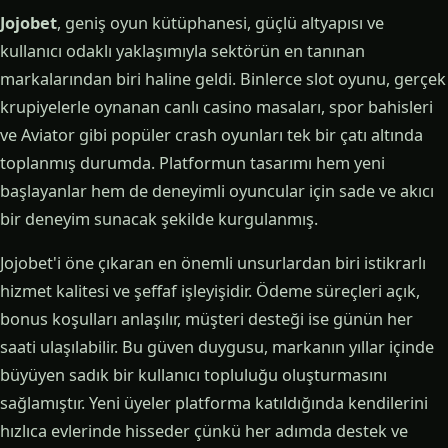
Jojobet
, geniş oyun kütüphanesi, güçlü altyapısı ve
kullanıcı odaklı yaklaşımıyla sektörün en tanınan
markalarından biri haline geldi. Binlerce slot oyunu, gerçek
krupiyelerle oynanan canlı casino masaları, spor bahisleri
ve Aviator gibi popüler crash oyunları tek bir çatı altında
toplanmış durumda. Platformun tasarımı hem yeni
başlayanlar hem de deneyimli oyuncular için sade ve akıcı
bir deneyim sunacak şekilde kurgulanmış.
Jojobet'i öne çıkaran en önemli unsurlardan biri istikrarlı
hizmet kalitesi ve şeffaf işleyişidir. Ödeme süreçleri açık,
bonus koşulları anlaşılır, müşteri desteği ise günün her
saati ulaşılabilir. Bu güven duygusu, markanın yıllar içinde
büyüyen sadık bir kullanıcı topluluğu oluşturmasını
sağlamıştır. Yeni üyeler platforma katıldığında kendilerini
hızlıca evlerinde hisseder çünkü her adımda destek ve