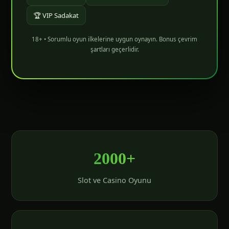
🏆 VIP Sadakat
18+ • Sorumlu oyun ilkelerine uygun oynayın. Bonus çevrim
şartları geçerlidir.
2000+
Slot ve Casino Oyunu