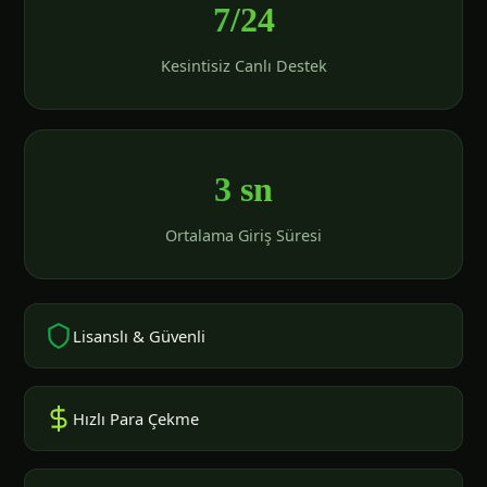
7/24
Kesintisiz Canlı Destek
3 sn
Ortalama Giriş Süresi
Lisanslı & Güvenli
Hızlı Para Çekme