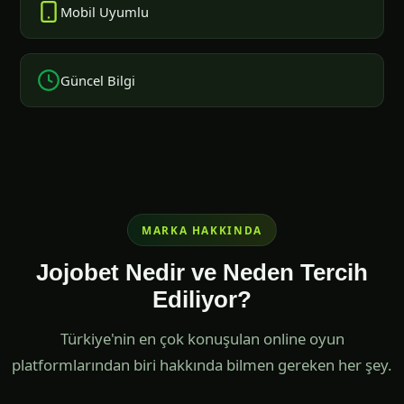
Mobil Uyumlu
Güncel Bilgi
MARKA HAKKINDA
Jojobet Nedir ve Neden Tercih
Ediliyor?
Türkiye'nin en çok konuşulan online oyun
platformlarından biri hakkında bilmen gereken her şey.