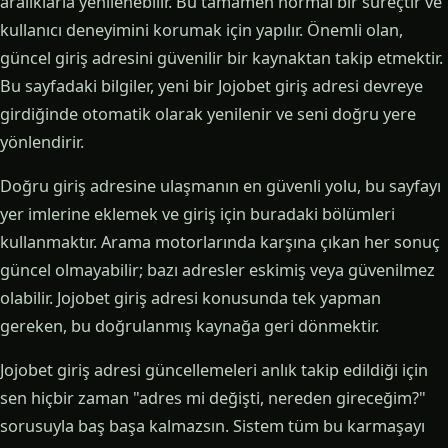
aralıklarla yenilenebilir. Bu tamamen normal bir süreçtir ve
kullanıcı deneyimini korumak için yapılır. Önemli olan,
güncel giriş adresini güvenilir bir kaynaktan takip etmektir.
Bu sayfadaki bilgiler, yeni bir Jojobet giriş adresi devreye
girdiğinde otomatik olarak yenilenir ve seni doğru yere
yönlendirir.
Doğru giriş adresine ulaşmanın en güvenli yolu, bu sayfayı
yer imlerine eklemek ve giriş için buradaki bölümleri
kullanmaktır. Arama motorlarında karşına çıkan her sonuç
güncel olmayabilir; bazı adresler eskimiş veya güvenilmez
olabilir. Jojobet giriş adresi konusunda tek yapman
gereken, bu doğrulanmış kaynağa geri dönmektir.
Jojobet giriş adresi güncellemeleri anlık takip edildiği için
sen hiçbir zaman "adres mi değişti, nereden gireceğim?"
sorusuyla baş başa kalmazsın. Sistem tüm bu karmaşayı