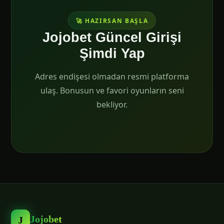
🚀 HAZIRSAN BAŞLA
Jojobet Güncel Girişi
Şimdi Yap
Adres endişesi olmadan resmi platforma
ulaş. Bonusun ve favori oyunların seni
bekliyor.
Jojobet
J