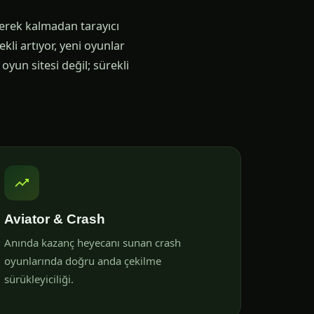
erek kalmadan tarayıcı
li artıyor, yeni oyunlar
oyun sitesi değil; sürekli
Aviator & Crash
Anında kazanç heyecanı sunan crash
oyunlarında doğru anda çekilme
sürükleyiciliği.