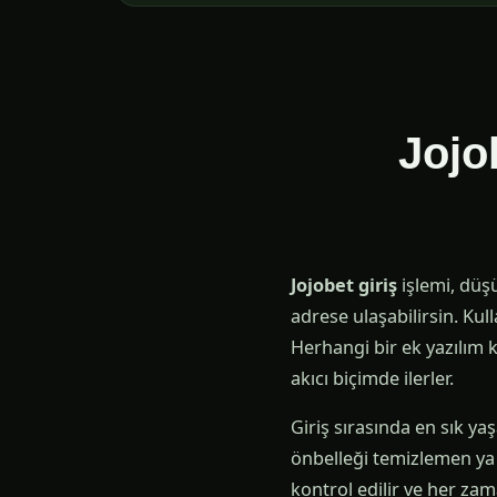
Jojo
Jojobet giriş
işlemi, düş
adrese ulaşabilirsin. Kull
Herhangi bir ek yazılım
akıcı biçimde ilerler.
Giriş sırasında en sık ya
önbelleği temizlemen ya d
kontrol edilir ve her za