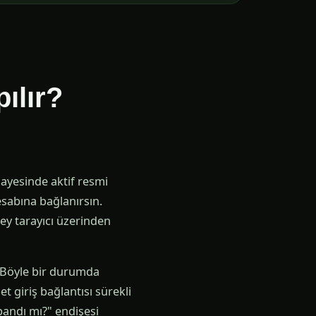
ılır?
.
sayesinde aktif resmi
hesabına bağlanırsın.
ey tarayıcı üzerinden
r. Böyle bir durumda
t giriş bağlantısı sürekli
pandı mı?" endişesi