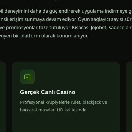
obil deneyimini daha da güçlendirerek uygulama indirmeye g
lı erişim sunmaya devam ediyor. Oyun sağlayıcı sayısı sürek
ve promosyonlar taze tutuluyor. Kısacası Jojobet, sadece bir 
büyüyen bir platform olarak konumlanıyor.
Gerçek Canlı Casino
Profesyonel krupiyelerle rulet, blackjack ve
baccarat masaları HD kalitesinde.