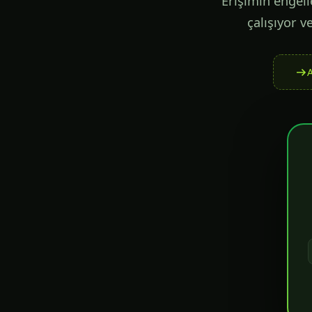
Erişimin engell
çalışıyor v
A