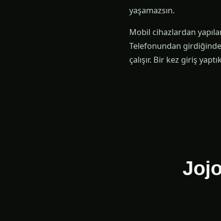
yaşamazsın.
Mobil cihazlardan yapılan
Telefonundan girdiğinde
çalışır. Bir kez giriş yap
Jojo