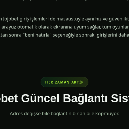
 Jojobet giriş işlemleri de masaüstüyle aynı hız ve güvenlikt
 arayüz otomatik olarak ekranına uyum sağlar, tüm oyunlar
tıktan sonra "beni hatırla" seçeneğiyle sonraki girişlerini daha
HER ZAMAN AKTIF
bet Güncel Bağlantı Si
Adres değişse bile bağlantın bir an bile kopmuyor.