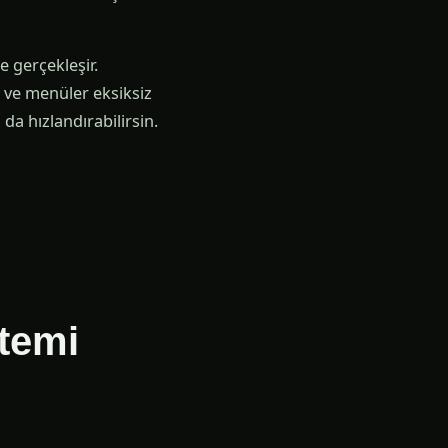
e gerçekleşir.
 ve menüler eksiksiz
 da hızlandırabilirsin.
stemi