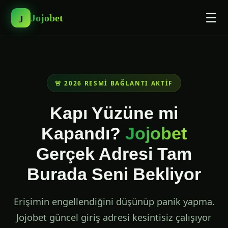
☰
Jojobet
J
🚨 2026 RESMI BAĞLANTI AKTIF
Kapı Yüzüne mi
Kapandı?
Jojobet
Gerçek Adresi Tam
Burada Seni Bekliyor
Erişimin engellendiğini düşünüp panik yapma.
Jojobet güncel giriş adresi kesintisiz çalışıyor