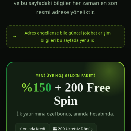
ve bu sayfadaki bilgiler her zaman en son
resmi adrese yöneliktir.
Adres engellense bile güncel Jojobet erişim
bilgileri bu sayfada yer alır.
YENI ÜYE HOŞ GELDIN PAKETI
%150
+ 200 Free
Spin
İlk yatırımına özel bonus, anında hesabında.
⚡ Anında Kredi
🎰 200 Ücretsiz Dönüş