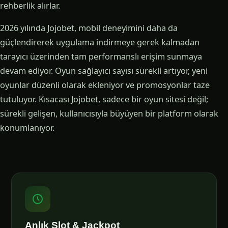
rehberlik alırlar.
2026 yılında Jojobet, mobil deneyimini daha da
güçlendirerek uygulama indirmeye gerek kalmadan
tarayıcı üzerinden tam performanslı erişim sunmaya
devam ediyor. Oyun sağlayıcı sayısı sürekli artıyor, yeni
oyunlar düzenli olarak ekleniyor ve promosyonlar taze
tutuluyor. Kısacası Jojobet, sadece bir oyun sitesi değil;
sürekli gelişen, kullanıcısıyla büyüyen bir platform olarak
konumlanıyor.
Anlık Slot & Jackpot