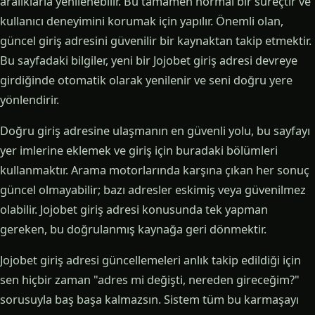
aralıklarla yenilenebilir. Bu tamamen normal bir süreçtir ve
kullanıcı deneyimini korumak için yapılır. Önemli olan,
güncel giriş adresini güvenilir bir kaynaktan takip etmektir.
Bu sayfadaki bilgiler, yeni bir Jojobet giriş adresi devreye
girdiğinde otomatik olarak yenilenir ve seni doğru yere
yönlendirir.
Doğru giriş adresine ulaşmanın en güvenli yolu, bu sayfayı
yer imlerine eklemek ve giriş için buradaki bölümleri
kullanmaktır. Arama motorlarında karşına çıkan her sonuç
güncel olmayabilir; bazı adresler eskimiş veya güvenilmez
olabilir. Jojobet giriş adresi konusunda tek yapman
gereken, bu doğrulanmış kaynağa geri dönmektir.
Jojobet giriş adresi güncellemeleri anlık takip edildiği için
sen hiçbir zaman "adres mi değişti, nereden gireceğim?"
sorusuyla baş başa kalmazsın. Sistem tüm bu karmaşayı