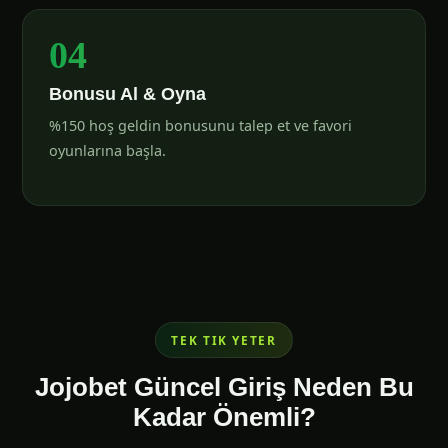
04
Bonusu Al & Oyna
%150 hoş geldin bonusunu talep et ve favori
oyunlarına başla.
TEK TIK YETER
Jojobet Güncel Giriş Neden Bu
Kadar Önemli?