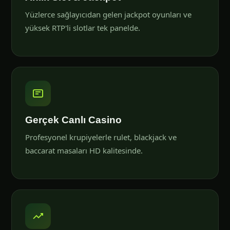
Yüzlerce sağlayıcıdan gelen jackpot oyunları ve
yüksek RTP'li slotlar tek panelde.
Gerçek Canlı Casino
Profesyonel krupiyelerle rulet, blackjack ve
baccarat masaları HD kalitesinde.