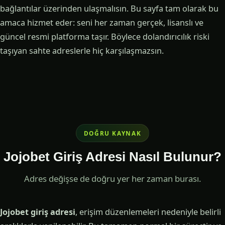
bağlantılar üzerinden ulaşmalısın. Bu sayfa tam olarak bu
amaca hizmet eder: seni her zaman gerçek, lisanslı ve
güncel resmi platforma taşır. Böylece dolandırıcılık riski
taşıyan sahte adreslerle hiç karşılaşmazsın.
DOĞRU KAYNAK
Jojobet Giriş Adresi Nasıl Bulunur?
Adres değişse de doğru yer her zaman burası.
Jojobet giriş adresi
, erişim düzenlemeleri nedeniyle belirli