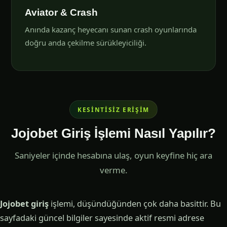
Aviator & Crash
Anında kazanç heyecanı sunan crash oyunlarında
doğru anda çekilme sürükleyiciliği.
KESINTISIZ ERIŞIM
Jojobet Giriş İşlemi Nasıl Yapılır?
Saniyeler içinde hesabına ulaş, oyun keyfine hiç ara
verme.
Jojobet giriş
işlemi, düşündüğünden çok daha basittir. Bu
sayfadaki güncel bilgiler sayesinde aktif resmi adrese