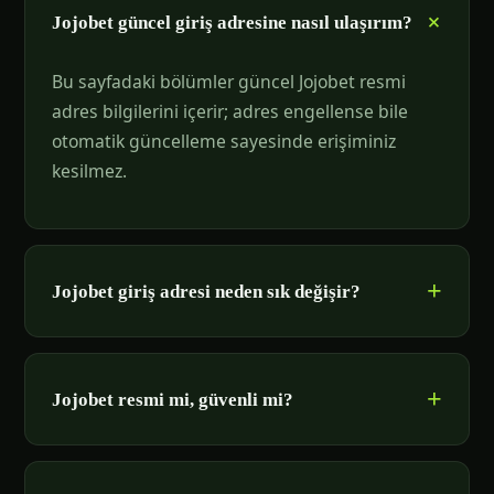
Jojobet güncel giriş adresine nasıl ulaşırım?
Bu sayfadaki bölümler güncel Jojobet resmi
adres bilgilerini içerir; adres engellense bile
otomatik güncelleme sayesinde erişiminiz
kesilmez.
Jojobet giriş adresi neden sık değişir?
Jojobet resmi mi, güvenli mi?