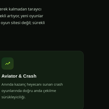
erek kalmadan tarayıcı
li artıyor, yeni oyunlar
oyun sitesi değil; sürekli
Aviator & Crash
Anında kazanç heyecanı sunan crash
oyunlarında doğru anda çekilme
sürükleyiciliği.