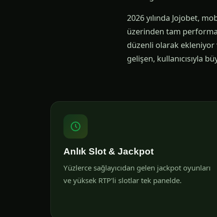
2026 yılında Jojobet, m
üzerinden tam performans
düzenli olarak ekleniyor 
gelişen, kullanıcısıyla 
Anlık Slot & Jackpot
Yüzlerce sağlayıcıdan gelen jackpot oyunları
ve yüksek RTP'li slotlar tek panelde.