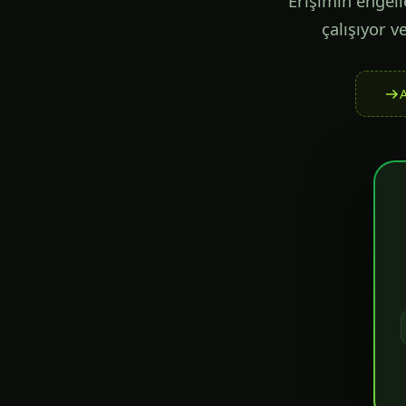
Erişimin engell
çalışıyor v
A